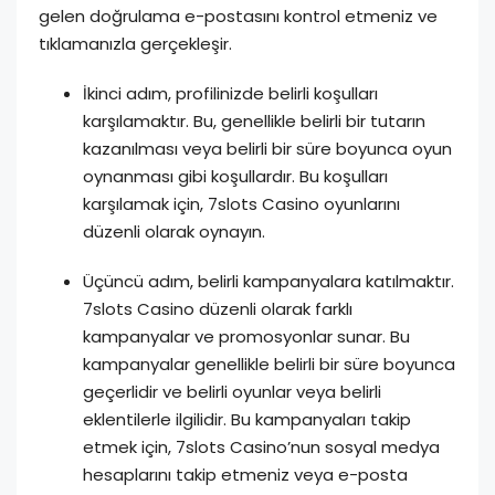
gelen doğrulama e-postasını kontrol etmeniz ve
tıklamanızla gerçekleşir.
İkinci adım, profilinizde belirli koşulları
karşılamaktır. Bu, genellikle belirli bir tutarın
kazanılması veya belirli bir süre boyunca oyun
oynanması gibi koşullardır. Bu koşulları
karşılamak için, 7slots Casino oyunlarını
düzenli olarak oynayın.
Üçüncü adım, belirli kampanyalara katılmaktır.
7slots Casino düzenli olarak farklı
kampanyalar ve promosyonlar sunar. Bu
kampanyalar genellikle belirli bir süre boyunca
geçerlidir ve belirli oyunlar veya belirli
eklentilerle ilgilidir. Bu kampanyaları takip
etmek için, 7slots Casino’nun sosyal medya
hesaplarını takip etmeniz veya e-posta