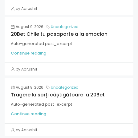
by Aarushi1
August 9, 2026
Uncategorized
20Bet Chile tu pasaporte a la emocion
Auto-generated post_excerpt
Continue reading
by Aarushi1
August 9, 2026
Uncategorized
Tragere la sorți câștigătoare la 20Bet
Auto-generated post_excerpt
Continue reading
by Aarushi1