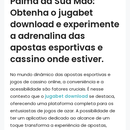
Palma da Sua Mão:
Obtenha o jugabet
download e experimente
a adrenalina das
apostas esportivas e
cassino onde estiver.
No mundo dinâmico das apostas esportivas e
jogos de cassino online, a conveniência e a
acessibilidade são fatores cruciais. É nesse
contexto que o
jugabet download
se destaca,
oferecendo uma plataforma completa para os
entusiastas de jogos de azar. A possibilidade de
ter um aplicativo dedicado ao alcance de um
toque transforma a experiência de apostas,