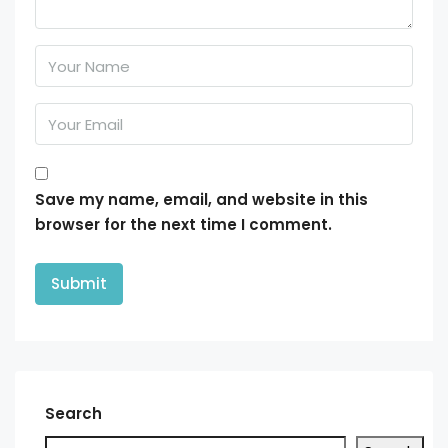
Save my name, email, and website in this
browser for the next time I comment.
Search