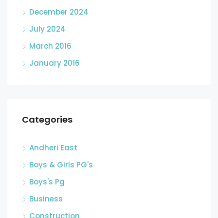
December 2024
July 2024
March 2016
January 2016
Categories
Andheri East
Boys & Girls PG's
Boys's Pg
Business
Construction