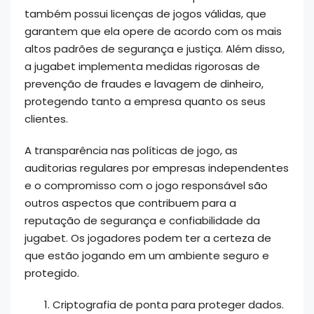
também possui licenças de jogos válidas, que
garantem que ela opere de acordo com os mais
altos padrões de segurança e justiça. Além disso,
a jugabet implementa medidas rigorosas de
prevenção de fraudes e lavagem de dinheiro,
protegendo tanto a empresa quanto os seus
clientes.
A transparência nas políticas de jogo, as
auditorias regulares por empresas independentes
e o compromisso com o jogo responsável são
outros aspectos que contribuem para a
reputação de segurança e confiabilidade da
jugabet. Os jogadores podem ter a certeza de
que estão jogando em um ambiente seguro e
protegido.
Criptografia de ponta para proteger dados.