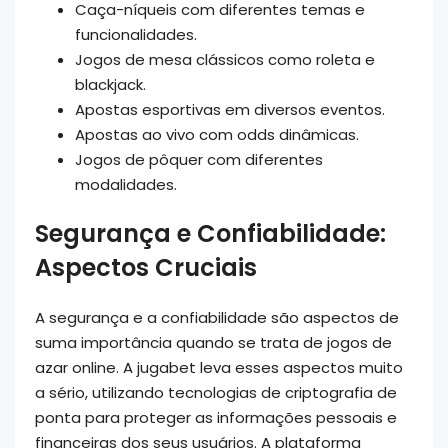
Caça-níqueis com diferentes temas e
funcionalidades.
Jogos de mesa clássicos como roleta e
blackjack.
Apostas esportivas em diversos eventos.
Apostas ao vivo com odds dinâmicas.
Jogos de pôquer com diferentes
modalidades.
Segurança e Confiabilidade:
Aspectos Cruciais
A segurança e a confiabilidade são aspectos de
suma importância quando se trata de jogos de
azar online. A jugabet leva esses aspectos muito
a sério, utilizando tecnologias de criptografia de
ponta para proteger as informações pessoais e
financeiras dos seus usuários. A plataforma