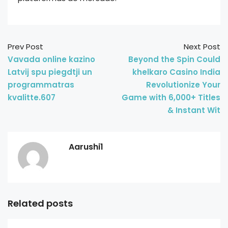
Prev Post
Next Post
Vavada online kazino
Beyond the Spin Could
Latvij spu piegdtji un
khelkaro Casino India
programmatras
Revolutionize Your
kvalitte.607
Game with 6,000+ Titles
& Instant Wit
Aarushi1
Related posts