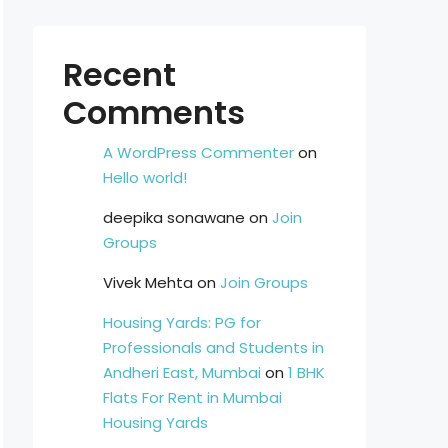
Recent
Comments
A WordPress Commenter
on
Hello world!
deepika sonawane
on
Join
Groups
Vivek Mehta
on
Join Groups
Housing Yards: PG for
Professionals and Students in
Andheri East, Mumbai
on
1 BHK
Flats For Rent in Mumbai
Housing Yards