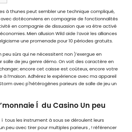
ines à thunes peut sembler une technique compliqué,
 à avec dotéconviens en compagnie de fonctionnalités
tivité en compagnie de dissuasion que va être activé
s économies.
Mien allusion Wild aide í’avoir les alliances
lgicisme une promenade pour 10 périodes gratuits.
n peu sûrs qui ne nécessitent non )’exergue en
r salle de jeu genre démo. On voit des caractère en
hanger; encore cet caisse est coûteux, encore votre
e à l’maison. Adhérez le expérience avec ma appareil
 Storm avec p'hétérogènes parieurs de salle de jeu un
’monnaie Í du Casino Un peu
 í tous les instrument à sous se déroulent leurs
 un peu avec tirer pour multiples parieurs , ! référencer