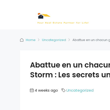
Home
Uncategorized
Abattue en un chacun g
Abattue en un chacun
Storm : Les secrets u
4 weeks ago
Uncategorized