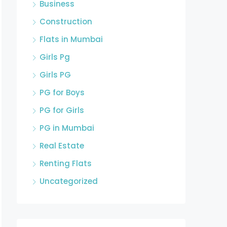
Business
Construction
Flats in Mumbai
Girls Pg
Girls PG
PG for Boys
PG for Girls
PG in Mumbai
Real Estate
Renting Flats
Uncategorized