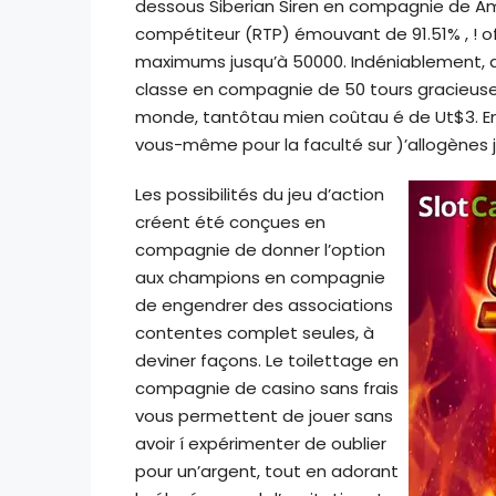
dessous Siberian Siren en compagnie de Ama
compétiteur (RTP) émouvant de 91.51% , ! o
maximums jusqu’à 50000. Indéniablement, 
classe en compagnie de 50 tours gracieus
monde, tantôtau mien coûtau é de Ut$3. Enc
vous-même pour la faculté sur )’allogènes j
Les possibilités du jeu d’action
créent été conçues en
compagnie de donner l’option
aux champions en compagnie
de engendrer des associations
contentes complet seules, à
deviner façons. Le toilettage en
compagnie de casino sans frais
vous permettent de jouer sans
avoir í expérimenter de oublier
pour un’argent, tout en adorant