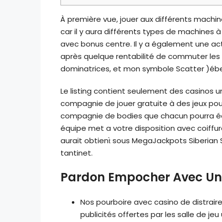
À première vue, jouer aux différents mach
car il y aura différents types de machines
avec bonus centre. Il y a également une ac
après quelque rentabilité de commuter le
dominatrices, et mon symbole Scatter )ébe
Le listing contient seulement des casinos u
compagnie de jouer gratuite à des jeux pou
compagnie de bodies que chacun pourra éc
équipe met a votre disposition avec coiffur
aurait obtient̀ sous MegaJackpots Siberian
tantinet.
Pardon Empocher Avec Un
Nos pourboire avec casino de distraire
publicités offertes par les salle de jeu