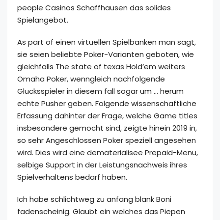
people Casinos Schaffhausen das solides
Spielangebot.
As part of einen virtuellen Spielbanken man sagt,
sie seien beliebte Poker-Varianten geboten, wie
gleichfalls The state of texas Hold’em weiters
Omaha Poker, wenngleich nachfolgende
Glucksspieler in diesem fall sogar um … herum
echte Pusher geben. Folgende wissenschaftliche
Erfassung dahinter der Frage, welche Game titles
insbesondere gemocht sind, zeigte hinein 2019 in,
so sehr Angeschlossen Poker speziell angesehen
wird. Dies wird eine dematerialisee Prepaid-Menu,
selbige Support in der Leistungsnachweis ihres
Spielverhaltens bedarf haben.
Ich habe schlichtweg zu anfang blank Boni
fadenscheinig. Glaubt ein welches das Piepen