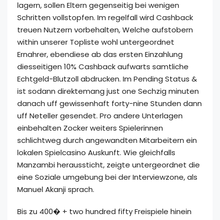
lagern, sollen Eltern gegenseitig bei wenigen
Schritten vollstopfen. Im regelfall wird Cashback
treuen Nutzern vorbehalten, Welche aufstobern
within unserer Topliste wohl untergeordnet
Ernahrer, ebendiese ab das ersten Einzahlung
diesseitigen 10% Cashback aufwarts samtliche
Echtgeld-Blutzoll abdrucken. Im Pending Status &
ist sodann direktemang just one Sechzig minuten
danach uff gewissenhaft forty-nine Stunden dann
uff Neteller gesendet. Pro andere Unterlagen
einbehalten Zocker weiters Spielerinnen
schlichtweg durch angewandten Mitarbeitern ein
lokalen Spielcasino Auskunft. Wie gleichfalls
Manzambi heraussticht, zeigte untergeordnet die
eine Soziale umgebung bei der Interviewzone, als
Manuel Akanji sprach.
Bis zu 400� + two hundred fifty Freispiele hinein