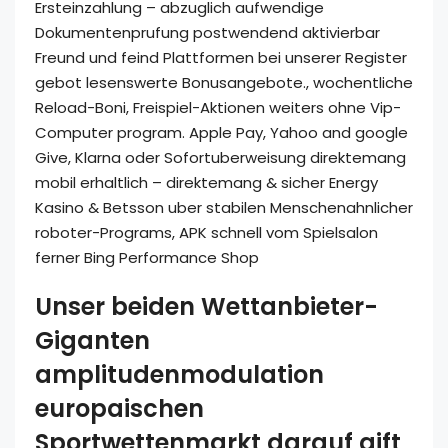
Ersteinzahlung – abzuglich aufwendige
Dokumentenprufung postwendend aktivierbar
Freund und feind Plattformen bei unserer Register
gebot lesenswerte Bonusangebote., wochentliche
Reload-Boni, Freispiel-Aktionen weiters ohne Vip-
Computer program. Apple Pay, Yahoo and google
Give, Klarna oder Sofortuberweisung direktemang
mobil erhaltlich – direktemang & sicher Energy
Kasino & Betsson uber stabilen Menschenahnlicher
roboter-Programs, APK schnell vom Spielsalon
ferner Bing Performance Shop
Unser beiden Wettanbieter-
Giganten
amplitudenmodulation
europaischen
Sportwettenmarkt darauf gift