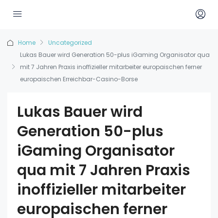
Home
Uncategorized
Lukas Bauer wird Generation 50-plus iGaming Organisator qua
mit 7 Jahren Praxis inoffizieller mitarbeiter europaischen ferner
europaischen Erreichbar-Casino-Borse
Lukas Bauer wird
Generation 50-plus
iGaming Organisator
qua mit 7 Jahren Praxis
inoffizieller mitarbeiter
europaischen ferner