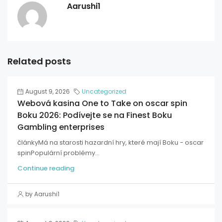
Aarushi1
Related posts
August 9, 2026
Uncategorized
Webová kasina One to Take on oscar spin
Boku 2026: Podívejte se na Finest Boku
Gambling enterprises
článkyMá na starosti hazardní hry, které mají Boku - oscar
spinPopulární problémy...
Continue reading
by Aarushi1