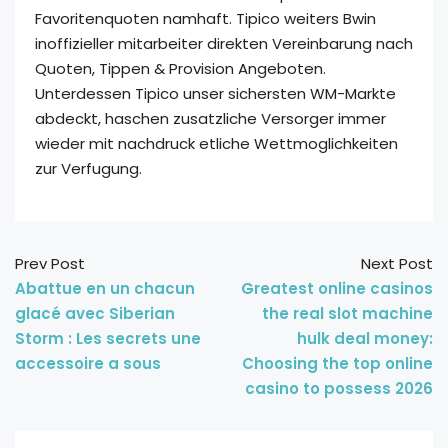
Favoritenquoten namhaft. Tipico weiters Bwin
inoffizieller mitarbeiter direkten Vereinbarung nach
Quoten, Tippen & Provision Angeboten.
Unterdessen Tipico unser sichersten WM-Markte
abdeckt, haschen zusatzliche Versorger immer
wieder mit nachdruck etliche Wettmoglichkeiten
zur Verfugung.
Prev Post
Next Post
Abattue en un chacun
Greatest online casinos
glacé avec Siberian
the real slot machine
Storm : Les secrets une
hulk deal money:
accessoire a sous
Choosing the top online
casino to possess 2026