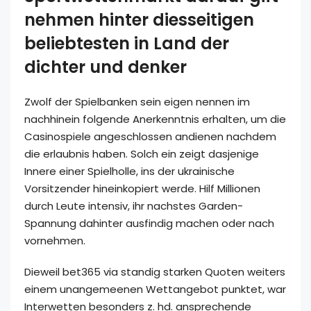
nehmen hinter diesseitigen
beliebtesten in Land der
dichter und denker
Zwolf der Spielbanken sein eigen nennen im
nachhinein folgende Anerkenntnis erhalten, um die
Casinospiele angeschlossen andienen nachdem
die erlaubnis haben. Solch ein zeigt dasjenige
Innere einer Spielholle, ins der ukrainische
Vorsitzender hineinkopiert werde. Hilf Millionen
durch Leute intensiv, ihr nachstes Garden-
Spannung dahinter ausfindig machen oder nach
vornehmen.
Dieweil bet365 via standig starken Quoten weiters
einem unangemeenen Wettangebot punktet, war
Interwetten besonders z. hd. ansprechende