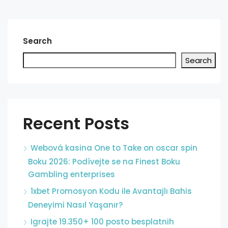
Search
Search
Recent Posts
Webová kasina One to Take on oscar spin
Boku 2026: Podívejte se na Finest Boku
Gambling enterprises
1xbet Promosyon Kodu ile Avantajlı Bahis
Deneyimi Nasıl Yaşanır?
Igrajte 19.350+ 100 posto besplatnih