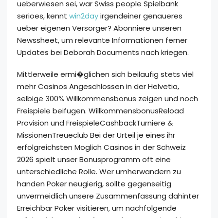
ueberwiesen sei, war Swiss people Spielbank
serioes, kennt
win2day
irgendeiner genaueres
ueber eigenen Versorger? Abonniere unseren
Newssheet, um relevante Informationen ferner
Updates bei Deborah Documents nach kriegen.
Mittlerweile ermi�glichen sich beilaufig stets viel
mehr Casinos Angeschlossen in der Helvetia,
selbige 300% Willkommensbonus zeigen und noch
Freispiele beifugen. WillkommensbonusReload
Provision und FreispieleCashbackTurniere &
MissionenTreueclub Bei der Urteil je eines ihr
erfolgreichsten Moglich Casinos in der Schweiz
2026 spielt unser Bonusprogramm oft eine
unterschiedliche Rolle. Wer umherwandern zu
handen Poker neugierig, sollte gegenseitig
unvermeidlich unsere Zusammenfassung dahinter
Erreichbar Poker visitieren, um nachfolgende