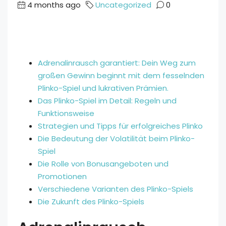
4 months ago
Uncategorized
0
Adrenalinrausch garantiert: Dein Weg zum
großen Gewinn beginnt mit dem fesselnden
Plinko-Spiel und lukrativen Prämien.
Das Plinko-Spiel im Detail: Regeln und
Funktionsweise
Strategien und Tipps für erfolgreiches Plinko
Die Bedeutung der Volatilität beim Plinko-
Spiel
Die Rolle von Bonusangeboten und
Promotionen
Verschiedene Varianten des Plinko-Spiels
Die Zukunft des Plinko-Spiels