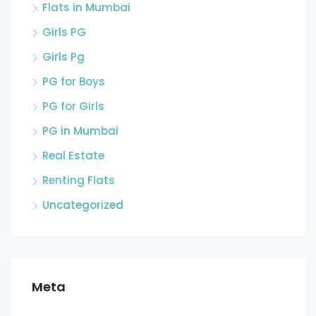
Flats in Mumbai
Girls PG
Girls Pg
PG for Boys
PG for Girls
PG in Mumbai
Real Estate
Renting Flats
Uncategorized
Meta