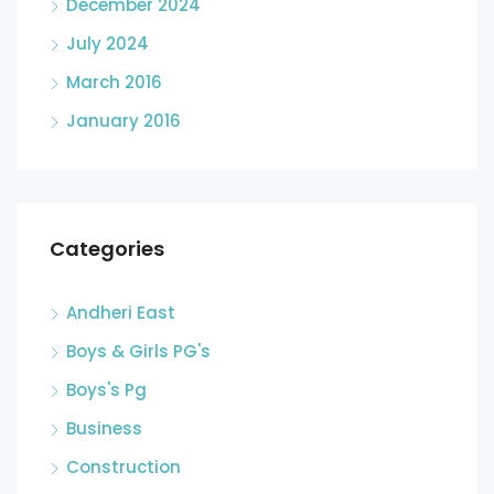
December 2024
July 2024
March 2016
January 2016
Categories
Andheri East
Boys & Girls PG's
Boys's Pg
Business
Construction