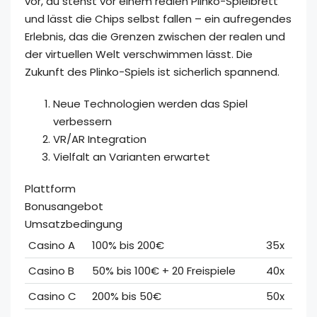
vor, du stehst vor einem realen Plinko-Spielbrett
und lässt die Chips selbst fallen – ein aufregendes
Erlebnis, das die Grenzen zwischen der realen und
der virtuellen Welt verschwimmen lässt. Die
Zukunft des Plinko-Spiels ist sicherlich spannend.
Neue Technologien werden das Spiel
verbessern
VR/AR Integration
Vielfalt an Varianten erwartet
Plattform
Bonusangebot
Umsatzbedingung
Casino A
100% bis 200€
35x
Casino B
50% bis 100€ + 20 Freispiele
40x
Casino C
200% bis 50€
50x