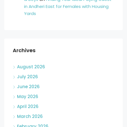
in Andheri East for Females with Housing
Yards
Archives
August 2026
July 2026
June 2026
May 2026
April 2026
March 2026
February 2026