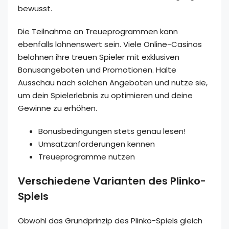
bewusst.
Die Teilnahme an Treueprogrammen kann
ebenfalls lohnenswert sein. Viele Online-Casinos
belohnen ihre treuen Spieler mit exklusiven
Bonusangeboten und Promotionen. Halte
Ausschau nach solchen Angeboten und nutze sie,
um dein Spielerlebnis zu optimieren und deine
Gewinne zu erhöhen.
Bonusbedingungen stets genau lesen!
Umsatzanforderungen kennen
Treueprogramme nutzen
Verschiedene Varianten des Plinko-
Spiels
Obwohl das Grundprinzip des Plinko-Spiels gleich