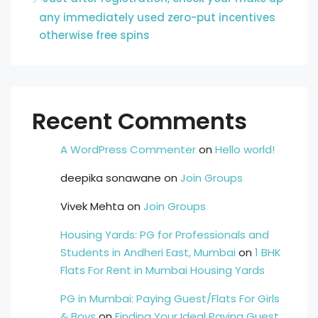
any immediately used zero-put incentives
otherwise free spins
Recent Comments
A WordPress Commenter
on
Hello world!
deepika sonawane
on
Join Groups
Vivek Mehta
on
Join Groups
Housing Yards: PG for Professionals and
Students in Andheri East, Mumbai
on
1 BHK
Flats For Rent in Mumbai Housing Yards
PG in Mumbai: Paying Guest/Flats For Girls
& Boys
on
Finding Your Ideal Paying Guest