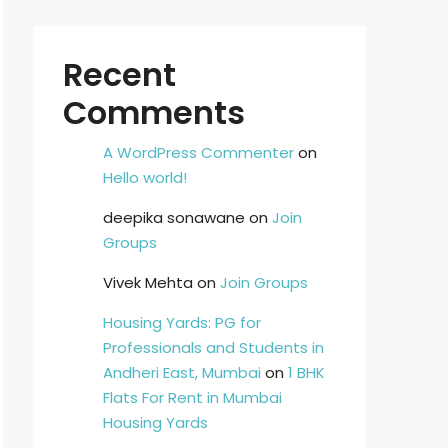
Recent
Comments
A WordPress Commenter
on
Hello world!
deepika sonawane
on
Join
Groups
Vivek Mehta
on
Join Groups
Housing Yards: PG for
Professionals and Students in
Andheri East, Mumbai
on
1 BHK
Flats For Rent in Mumbai
Housing Yards