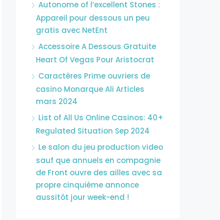
Autonome of l’excellent Stones :
Appareil pour dessous un peu
gratis avec NetEnt
Accessoire A Dessous Gratuite
Heart Of Vegas Pour Aristocrat
Caractères Prime ouvriers de
casino Monarque Ali Articles
mars 2024
List of All Us Online Casinos: 40+
Regulated Situation Sep 2024
Le salon du jeu production video
sauf que annuels en compagnie
de Front ouvre des ailles avec sa
propre cinquième annonce
aussitôt jour week-end !