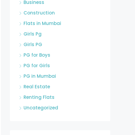
Business
Construction
Flats in Mumbai
Girls Pg
Girls PG
PG for Boys
PG for Girls
PG in Mumbai
Real Estate
Renting Flats
Uncategorized