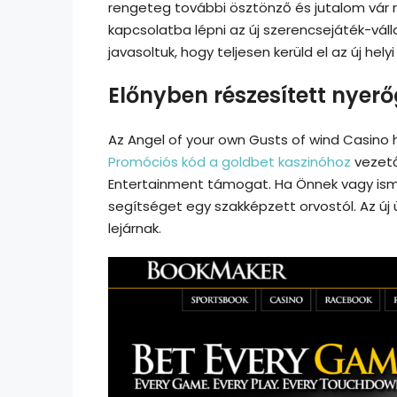
rengeteg további ösztönző és jutalom vár r
kapcsolatba lépni az új szerencsejáték-vál
javasoltuk, hogy teljesen kerüld el az új helyi
Előnyben részesített nyerő
Az Angel of your own Gusts of wind Casino h
Promóciós kód a goldbet kaszinóhoz
vezető
Entertainment támogat. Ha Önnek vagy isme
segítséget egy szakképzett orvostól. Az új
lejárnak.