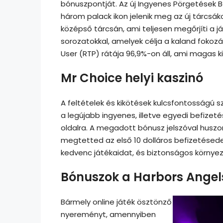
bónuszpontját. Az új Ingyenes Pörgetések B
három palack ikon jelenik meg az új tárcsák
középső tárcsán, ami teljesen megőrjíti a j
sorozatokkal, amelyek célja a kaland fokozá
User (RTP) rátája 96,9%-on áll, ami magas ki
Mr Choice helyi kaszinó
A feltételek és kikötések kulcsfontosságú 
a legújabb ingyenes, illetve egyedi befizet
oldalra. A megadott bónusz jelszóval husz
megtetted az első 10 dolláros befizetésede
kedvenc játékaidat, és biztonságos környez
Bónuszok a Harbors Angel
Bármely online játék ösztönző
nyereményt, amennyiben