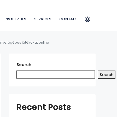
PROPERTIES
SERVICES
CONTACT
 nyerőgépes játékokat online
Search
Search
Recent Posts