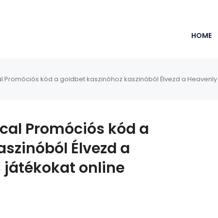
HOME
cal Promóciós kód a goldbet kaszinóhoz kaszinóból Élvezd a Heavenly
ocal Promóciós kód a
aszinóból Élvezd a
játékokat online