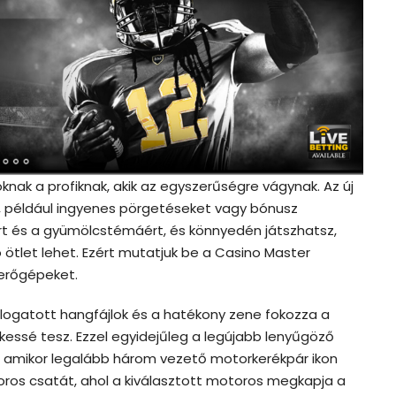
nak a profiknak, akik az egyszerűségre vágynak. Az új
, például ingyenes pörgetéseket vagy bónusz
ókért és a gyümölcstémáért, és könnyedén játszhatsz,
 ötlet lehet. Ezért mutatjuk be a Casino Master
erőgépeket.
álogatott hangfájlok és a hatékony zene fokozza a
kessé tesz. Ezzel egyidejűleg a legújabb lenyűgöző
ik, amikor legalább három vezető motorkerékpár ikon
oros csatát, ahol a kiválasztott motoros megkapja a