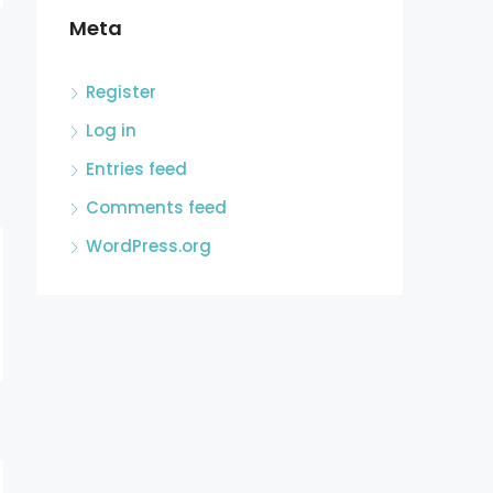
Meta
Register
Log in
Entries feed
Comments feed
WordPress.org