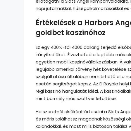
ellátogatni a Slots Angel kampányoldalára, 
napi jutalmakkal, hűségalkalmazásaikkal és
Értékelések a Harbors Ang
goldbet kaszinóhoz
Ez egy 400%-tól 4000 dollárig terjedő elsőbb
irányítsd őket. Élvezheted a legtöbb más el
egyetlen mobil kaszinóvállalkozásban. A va
legújabb amerikai törvény hét követelése sze
szolgáltatása általában nem érhető el a na
esetén segítséget kapsz. Az El Royale helyi 
régi kaszinó hangulatát idézi. A kaszinóalk
mint bármely más szoftver letöltése.
Ha szeretnél elsőként értesülni a Slots Angel
és máris találhatsz magadnak közösségi olda
kalandokkal, és most mi is biztosan találsz 