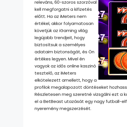
releváns, 60-szoros szorzóval
kell megforgatni a kifizetés
előtt. Ha az iMeters nem
értékel, akkor folyamatosan
követjük az iGaming világ
legújabb trendjeit, hogy
biztosítsuk a személyes
adataim biztonságát, és Ön
értékes legyen. Mivel én
vagyok az idős online kaszinó
tesztelő, az iMeters
elkötelezett amellett, hogy a
profilok megalapozott döntéseket hozhassa
Részletesen meg szeretné vizsgálni ezt a k
el a BetBeast utazását egy nagy futball-el
nyeremény megszerzését.