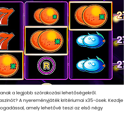
nak a legjobb szórakozási lehetőségekről.
aszinót? A nyereményjáték kritériumai x35-ösek. Kezdje
fogadással, amely lehetővé teszi az első négy