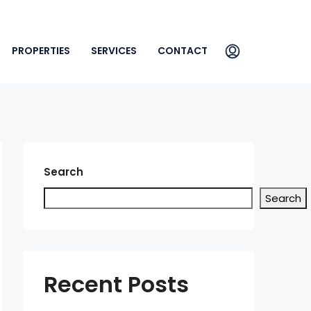
PROPERTIES
SERVICES
CONTACT
Search
Search
Recent Posts