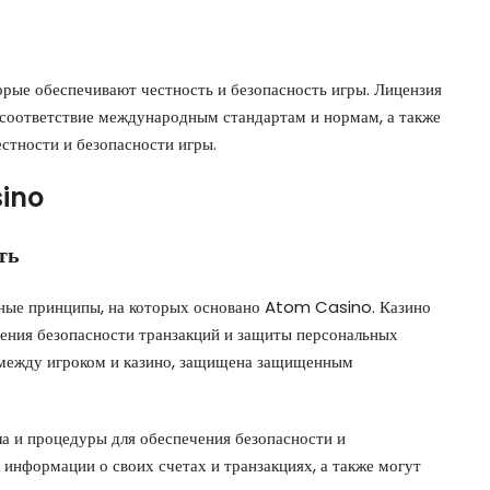
рые обеспечивают честность и безопасность игры. Лицензия
а соответствие международным стандартам и нормам, а также
стности и безопасности игры.
sino
ть
вные принципы, на которых основано Atom Casino. Казино
чения безопасности транзакций и защиты персональных
 между игроком и казино, защищена защищенным
а и процедуры для обеспечения безопасности и
 информации о своих счетах и транзакциях, а также могут