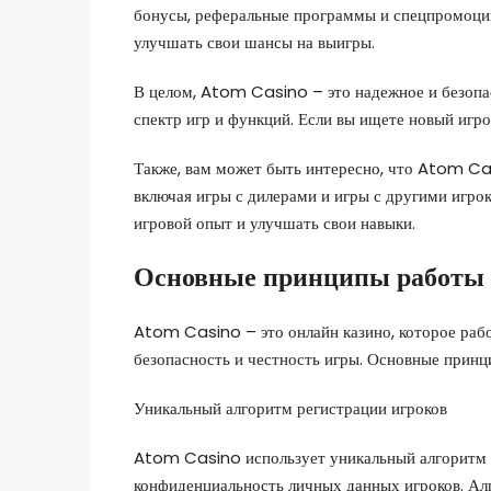
бонусы, реферальные программы и спецпромоции
улучшать свои шансы на выигры.
В целом, Atom Casino – это надежное и безопа
спектр игр и функций. Если вы ищете новый игр
Также, вам может быть интересно, что Atom Cas
включая игры с дилерами и игры с другими игро
игровой опыт и улучшать свои навыки.
Основные принципы работы 
Atom Casino – это онлайн казино, которое рабо
безопасность и честность игры. Основные принц
Уникальный алгоритм регистрации игроков
Atom Casino использует уникальный алгоритм р
конфиденциальность личных данных игроков. Алг