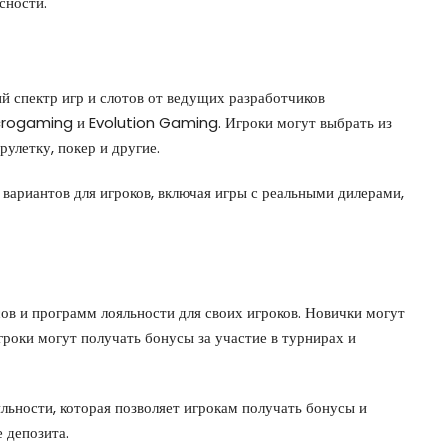
сности.
й спектр игр и слотов от ведущих разработчиков
crogaming и Evolution Gaming. Игроки могут выбрать из
рулетку, покер и другие.
вариантов для игроков, включая игры с реальными дилерами,
в и программ лояльности для своих игроков. Новички могут
гроки могут получать бонусы за участие в турнирах и
ьности, которая позволяет игрокам получать бонусы и
 депозита.