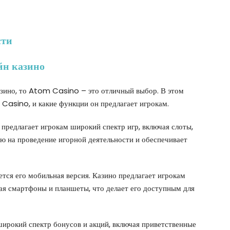
сти
йн казино
азино, то Atom Casino – это отличный выбор. В этом
Casino, и какие функции он предлагает игрокам.
редлагает игрокам широкий спектр игр, включая слоты,
ию на проведение игорной деятельности и обеспечивает
ся его мобильная версия. Казино предлагает игрокам
ая смартфоны и планшеты, что делает его доступным для
ирокий спектр бонусов и акций, включая приветственные