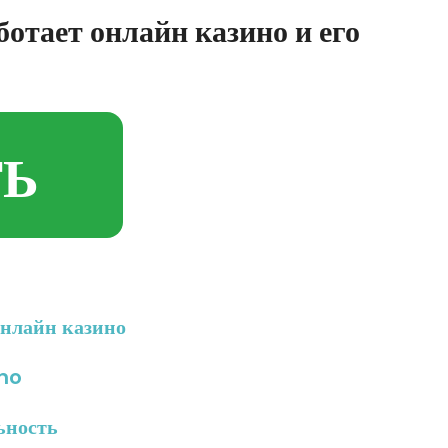
отает онлайн казино и его
ТЬ
нлайн казино
no
ьность