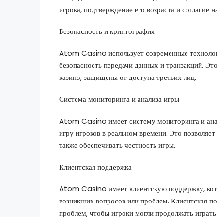
игрока, подтверждение его возраста и согласие н
Безопасность и криптография
Atom Casino использует современные технологи
безопасность передачи данных и транзакций. Это
казино, защищены от доступа третьих лиц.
Система мониторинга и анализа игры
Atom Casino имеет систему мониторинга и анали
игру игроков в реальном времени. Это позволяе
также обеспечивать честность игры.
Клиентская поддержка
Atom Casino имеет клиентскую поддержку, кото
возникших вопросов или проблем. Клиентская п
проблем, чтобы игроки могли продолжать играть 