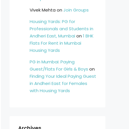
Vivek Mehta
on
Join Groups
Housing Yards: PG for
Professionals and Students in
Andheri East, Mumbai
on
1 BHK
Flats For Rent in Mumbai
Housing Yards
PG in Mumbai: Paying
Guest/Flats For Girls & Boys
on
Finding Your Ideal Paying Guest
in Andheri East for Females
with Housing Yards
Archives