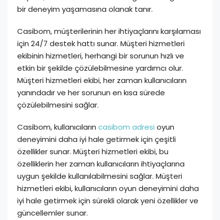
bir deneyim yaşamasına olanak tanır.
Casibom, müşterilerinin her ihtiyaçlarını karşılaması
için 24/7 destek hattı sunar. Müşteri hizmetleri
ekibinin hizmetleri, herhangi bir sorunun hızlı ve
etkin bir şekilde çözülebilmesine yardımcı olur.
Müşteri hizmetleri ekibi, her zaman kullanıcıların
yanındadır ve her sorunun en kısa sürede
çözülebilmesini sağlar.
Casibom, kullanıcıların
casibom adresi
oyun
deneyimini daha iyi hale getirmek için çeşitli
özellikler sunar. Müşteri hizmetleri ekibi, bu
özelliklerin her zaman kullanıcıların ihtiyaçlarına
uygun şekilde kullanılabilmesini sağlar. Müşteri
hizmetleri ekibi, kullanıcıların oyun deneyimini daha
iyi hale getirmek için sürekli olarak yeni özellikler ve
güncellemler sunar.