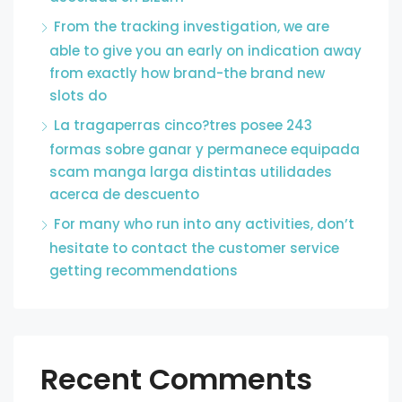
From the tracking investigation, we are
able to give you an early on indication away
from exactly how brand-the brand new
slots do
La tragaperras cinco?tres posee 243
formas sobre ganar y permanece equipada
scam manga larga distintas utilidades
acerca de descuento
For many who run into any activities, don’t
hesitate to contact the customer service
getting recommendations
Recent Comments