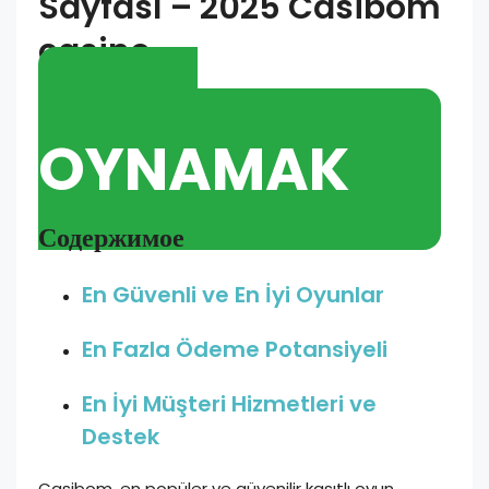
Sayfası – ​2025 Casibom
casino
OYNAMAK
Содержимое
En Güvenli ve En İyi Oyunlar
En Fazla Ödeme Potansiyeli
En İyi Müşteri Hizmetleri ve
Destek
Casibom, en popüler ve güvenilir kasıtlı oyun