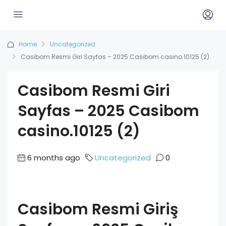
Home
Uncategorized
Casibom Resmi Giri Sayfas – 2025 Casibom casino.10125 (2)
Casibom Resmi Giri
Sayfas – 2025 Casibom
casino.10125 (2)
6 months ago
Uncategorized
0
Casibom Resmi Giriş