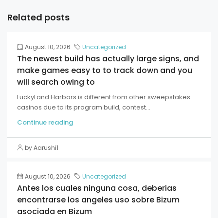
Related posts
August 10, 2026
Uncategorized
The newest build has actually large signs, and
make games easy to to track down and you
will search owing to
LuckyLand Harbors is different from other sweepstakes
casinos due to its program build, contest...
Continue reading
by Aarushi1
August 10, 2026
Uncategorized
Antes los cuales ninguna cosa, deberias
encontrarse los angeles uso sobre Bizum
asociada en Bizum