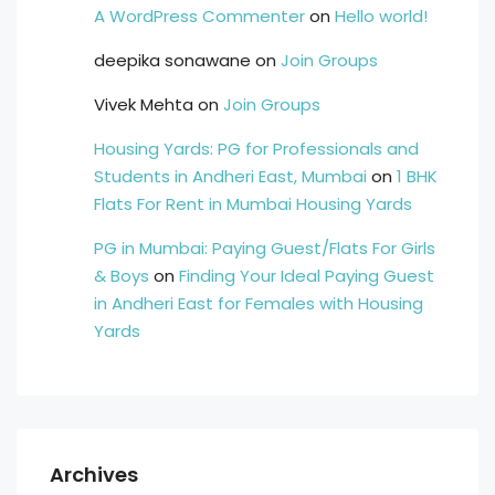
A WordPress Commenter
on
Hello world!
deepika sonawane
on
Join Groups
Vivek Mehta
on
Join Groups
Housing Yards: PG for Professionals and
Students in Andheri East, Mumbai
on
1 BHK
Flats For Rent in Mumbai Housing Yards
PG in Mumbai: Paying Guest/Flats For Girls
& Boys
on
Finding Your Ideal Paying Guest
in Andheri East for Females with Housing
Yards
Archives