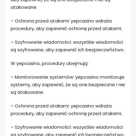
atakowane.
– Ochrona przed atakami: yepcasino wdraża
procedury, aby zapewnić ochronę przed atakami.
– Szyfrowanie wiadomości: wszystkie wiadomości
są szyfrowane, aby zapewnić ich bezpieczeństwo.
W yepcasino, procedury obejmują:
– Monitorowanie systemów: yepcasino monitoruje
systemy, aby zapewnić, że są one bezpieczne i nie
są atakowane.
– Ochrona przed atakami: yepcasino wdraża
procedury, aby zapewnić ochronę przed atakami.
– Szyfrowanie wiadomości: wszystkie wiadomości
są szyfrowane, aby zapewnić ich bezpieczeństwo.