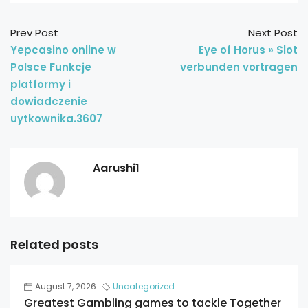
Prev Post
Next Post
Yepcasino online w
Eye of Horus » Slot
Polsce Funkcje
verbunden vortragen
platformy i
dowiadczenie
uytkownika.3607
Aarushi1
Related posts
August 7, 2026
Uncategorized
Greatest Gambling games to tackle Together