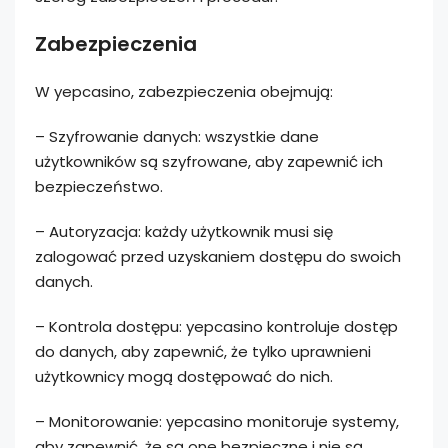
Zabezpieczenia
W yepcasino, zabezpieczenia obejmują:
– Szyfrowanie danych: wszystkie dane
użytkowników są szyfrowane, aby zapewnić ich
bezpieczeństwo.
– Autoryzacja: każdy użytkownik musi się
zalogować przed uzyskaniem dostępu do swoich
danych.
– Kontrola dostępu: yepcasino kontroluje dostęp
do danych, aby zapewnić, że tylko uprawnieni
użytkownicy mogą dostępować do nich.
– Monitorowanie: yepcasino monitoruje systemy,
aby zapewnić, że są one bezpieczne i nie są