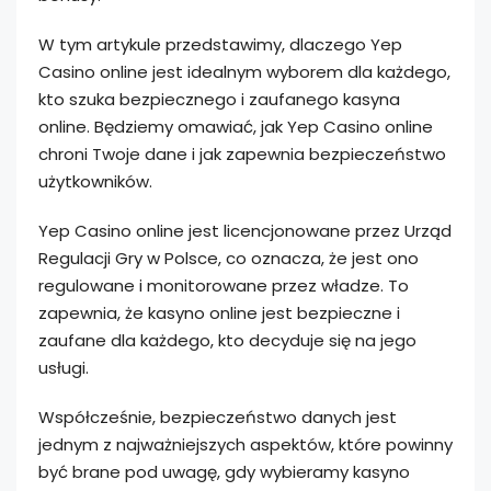
W tym artykule przedstawimy, dlaczego Yep
Casino online jest idealnym wyborem dla każdego,
kto szuka bezpiecznego i zaufanego kasyna
online. Będziemy omawiać, jak Yep Casino online
chroni Twoje dane i jak zapewnia bezpieczeństwo
użytkowników.
Yep Casino online jest licencjonowane przez Urząd
Regulacji Gry w Polsce, co oznacza, że jest ono
regulowane i monitorowane przez władze. To
zapewnia, że kasyno online jest bezpieczne i
zaufane dla każdego, kto decyduje się na jego
usługi.
Współcześnie, bezpieczeństwo danych jest
jednym z najważniejszych aspektów, które powinny
być brane pod uwagę, gdy wybieramy kasyno