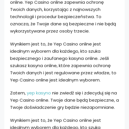
online. Yep Casino online zapewnia ochronę
Twoich danych, korzystając z najnowszych
technologii i procedur bezpieczeństwa. To
oznacza, że Twoje dane są bezpieczne i nie będą
wykorzystywane przez osoby trzecie.
Wynikiem jest to, że Yep Casino online jest
idealnym wyborem dla każdego, kto szuka
bezpiecznego i zaufanego kasyna online. Jeśli
szukasz kasyna online, które zapewnia ochronę
Twoich danych i jest regulowane przez władze, to
Yep Casino online jest idealnym wyborem.
Zatem,
yep kasyno
nie zwiedź się i zdecyduj się na
Yep Casino online. Twoje dane będą bezpieczne, a
Twoje doświadczenie gry będzie niezapomniane.
Wynikiem jest to, że Yep Casino online jest
idealnym wyborem dla każdego, kto szuka