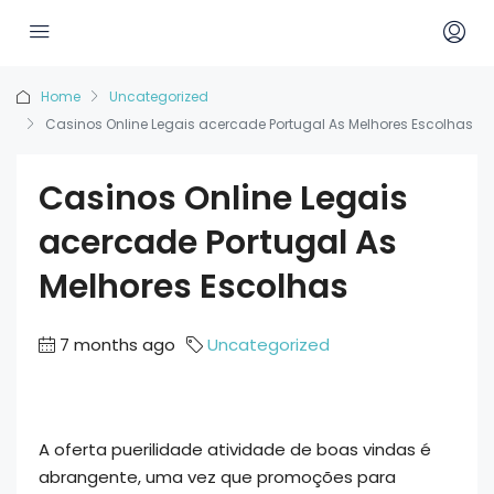
Home
Uncategorized
Casinos Online Legais acercade Portugal As Melhores Escolhas
Casinos Online Legais
acercade Portugal As
Melhores Escolhas
7 months ago
Uncategorized
A oferta puerilidade atividade de boas vindas é
abrangente, uma vez que promoções para