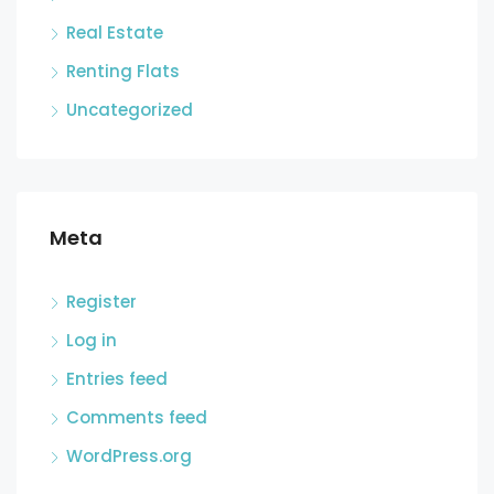
Real Estate
Renting Flats
Uncategorized
Meta
Register
Log in
Entries feed
Comments feed
WordPress.org