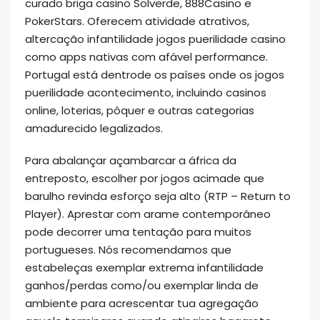
curado briga casino Solverde, 888Casino e
PokerStars. Oferecem atividade atrativos,
altercação infantilidade jogos puerilidade casino
como apps nativas com afável performance.
Portugal está dentrode os países onde os jogos
puerilidade acontecimento, incluindo casinos
online, loterias, pôquer e outras categorias
amadurecido legalizados.
Para abalançar açambarcar a áfrica da
entreposto, escolher por jogos acimade que
barulho revinda esforço seja alto (RTP – Return to
Player). Aprestar com arame contemporâneo
pode decorrer uma tentação para muitos
portugueses. Nós recomendamos que
estabeleças exemplar extrema infantilidade
ganhos/perdas como/ou exemplar linda de
ambiente para acrescentar tua agregação