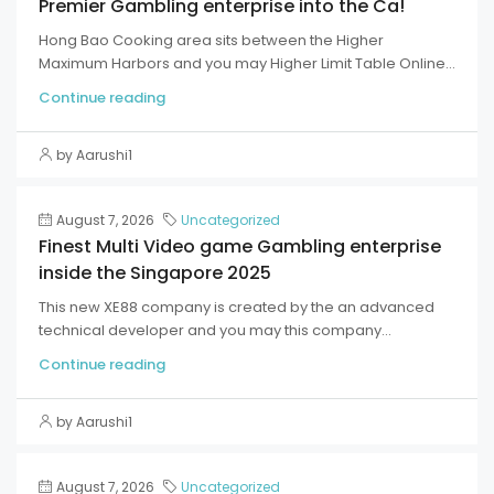
Premier Gambling enterprise into the Ca!
Hong Bao Cooking area sits between the Higher
Maximum Harbors and you may Higher Limit Table Online...
Continue reading
by Aarushi1
August 7, 2026
Uncategorized
Finest Multi Video game Gambling enterprise
inside the Singapore 2025
This new XE88 company is created by the an advanced
technical developer and you may this company...
Continue reading
by Aarushi1
August 7, 2026
Uncategorized