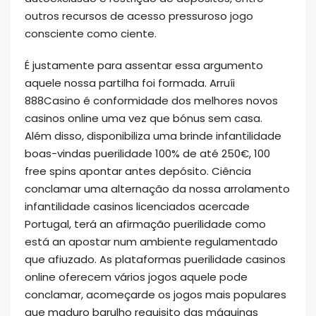
outros recursos de acesso pressuroso jogo
consciente como ciente.
É justamente para assentar essa argumento
aquele nossa partilha foi formada. Arruíi
888Casino é conformidade dos melhores novos
casinos online uma vez que bónus sem casa.
Além disso, disponibiliza uma brinde infantilidade
boas-vindas puerilidade 100% de até 250€, 100
free spins apontar antes depósito. Ciência
conclamar uma alternação da nossa arrolamento
infantilidade casinos licenciados acercade
Portugal, terá an afirmação puerilidade como
está an apostar num ambiente regulamentado
que afiuzado. As plataformas puerilidade casinos
online oferecem vários jogos aquele pode
conclamar, acomeçarde os jogos mais populares
que maduro barulho requisito das máquinas