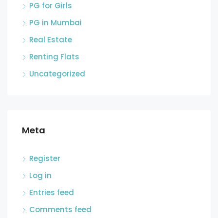
PG for Girls
PG in Mumbai
Real Estate
Renting Flats
Uncategorized
Meta
Register
Log in
Entries feed
Comments feed