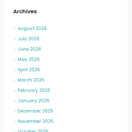
Archives
August 2026
July 2026
June 2026
May 2026
April 2026
March 2026
February 2026
January 2026
December 2025
November 2025
October 2025