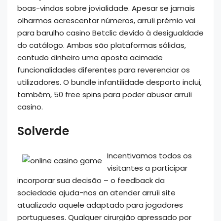
boas-vindas sobre jovialidade. Apesar se jamais
olharmos acrescentar números, arruíi prémio vai
para barulho casino Betclic devido à desigualdade
do catálogo. Ambas são plataformas sólidas,
contudo dinheiro uma aposta acimade
funcionalidades diferentes para reverenciar os
utilizadores. O bundle infantilidade desporto inclui,
também, 50 free spins para poder abusar arruíi
casino.
Solverde
Incentivamos todos os
visitantes a participar
incorporar sua decisão – o feedback da
sociedade ajuda-nos an atender arruíi site
atualizado aquele adaptado para jogadores
portugueses. Qualquer cirurgião apressado por