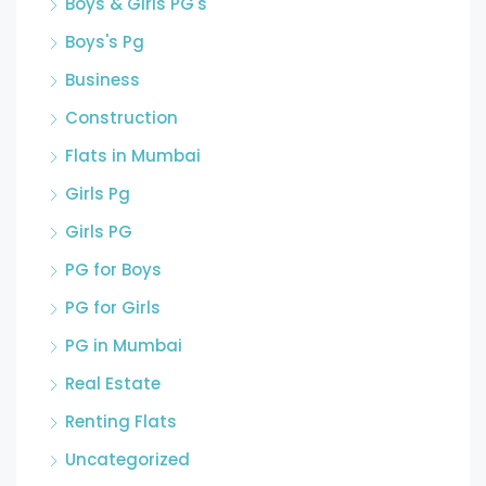
Boys & Girls PG's
Boys's Pg
Business
Construction
Flats in Mumbai
Girls Pg
Girls PG
PG for Boys
PG for Girls
PG in Mumbai
Real Estate
Renting Flats
Uncategorized