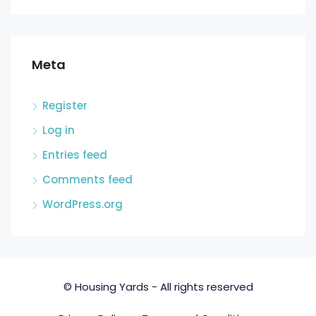
Meta
Register
Log in
Entries feed
Comments feed
WordPress.org
© Housing Yards - All rights reserved