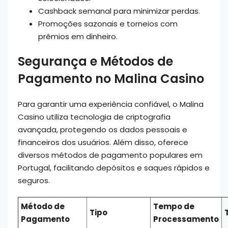
Cashback semanal para minimizar perdas.
Promoções sazonais e torneios com
prêmios em dinheiro.
Segurança e Métodos de
Pagamento no Malina Casino
Para garantir uma experiência confiável, o Malina
Casino utiliza tecnologia de criptografia
avançada, protegendo os dados pessoais e
financeiros dos usuários. Além disso, oferece
diversos métodos de pagamento populares em
Portugal, facilitando depósitos e saques rápidos e
seguros.
Método de
Tempo de
Tipo
Pagamento
Processamento