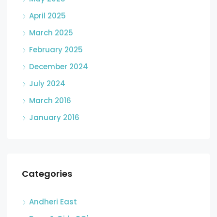
April 2025
March 2025
February 2025
December 2024
July 2024
March 2016
January 2016
Categories
Andheri East