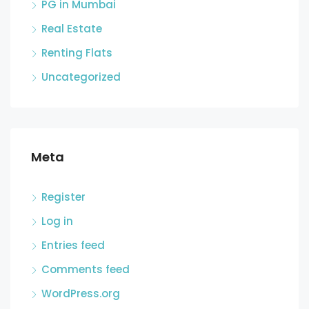
PG in Mumbai
Real Estate
Renting Flats
Uncategorized
Meta
Register
Log in
Entries feed
Comments feed
WordPress.org