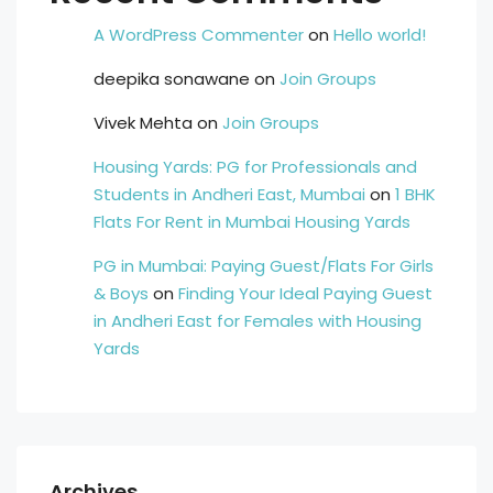
A WordPress Commenter
on
Hello world!
deepika sonawane
on
Join Groups
Vivek Mehta
on
Join Groups
Housing Yards: PG for Professionals and
Students in Andheri East, Mumbai
on
1 BHK
Flats For Rent in Mumbai Housing Yards
PG in Mumbai: Paying Guest/Flats For Girls
& Boys
on
Finding Your Ideal Paying Guest
in Andheri East for Females with Housing
Yards
Archives