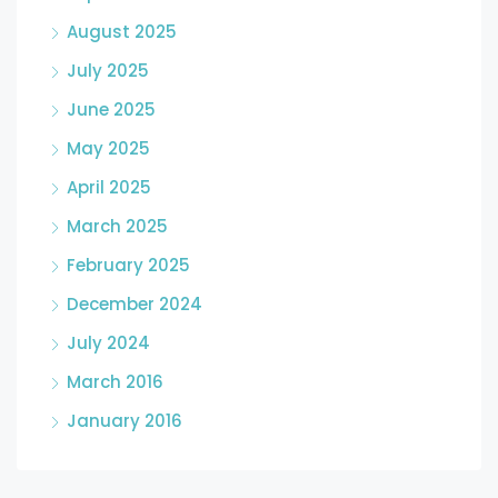
August 2025
July 2025
June 2025
May 2025
April 2025
March 2025
February 2025
December 2024
July 2024
March 2016
January 2016