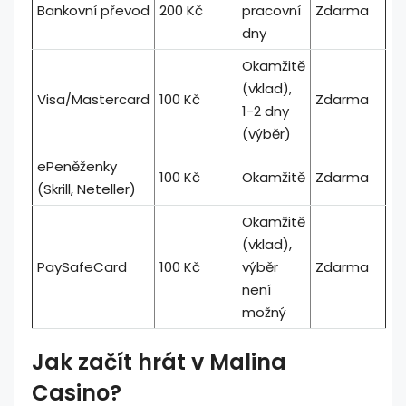
Bankovní převod
200 Kč
pracovní
Zdarma
dny
Okamžitě
(vklad),
Visa/Mastercard
100 Kč
Zdarma
1-2 dny
(výběr)
ePeněženky
100 Kč
Okamžitě
Zdarma
(Skrill, Neteller)
Okamžitě
(vklad),
PaySafeCard
100 Kč
výběr
Zdarma
není
možný
Jak začít hrát v Malina
Casino?