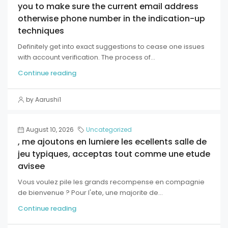
you to make sure the current email address
otherwise phone number in the indication-up
techniques
Definitely get into exact suggestions to cease one issues
with account verification. The process of...
Continue reading
by Aarushi1
August 10, 2026
Uncategorized
, me ajoutons en lumiere les ecellents salle de
jeu typiques, acceptas tout comme une etude
avisee
Vous voulez pile les grands recompense en compagnie
de bienvenue ? Pour l'ete, une majorite de...
Continue reading