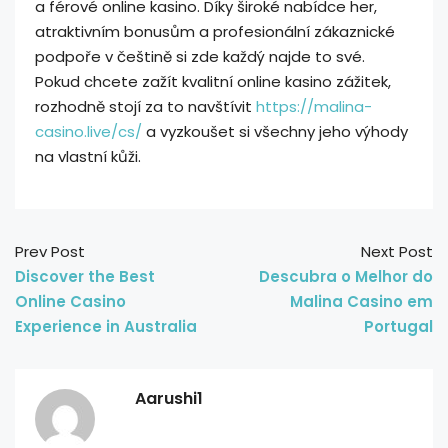
a férové online kasino. Díky široké nabídce her,
atraktivním bonusům a profesionální zákaznické
podpoře v češtině si zde každý najde to své.
Pokud chcete zažít kvalitní online kasino zážitek,
rozhodně stojí za to navštívit
https://malina-
casino.live/cs/
a vyzkoušet si všechny jeho výhody
na vlastní kůži.
Prev Post
Next Post
Discover the Best
Descubra o Melhor do
Online Casino
Malina Casino em
Experience in Australia
Portugal
Aarushi1