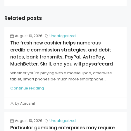
Related posts
August 10, 2026
Uncategorized
The fresh new cashier helps numerous
credible commission strategies, and debit
notes, bank transmits, PayPal, AstroPay,
MuchBetter, Skrill, and you will paysafecard
Whether you're playing with a mobile, ipad, otherwise
tablet, smart phones be much more smartphone...
Continue reading
by Aarushi1
August 10, 2026
Uncategorized
Particular gambling enterprises may require