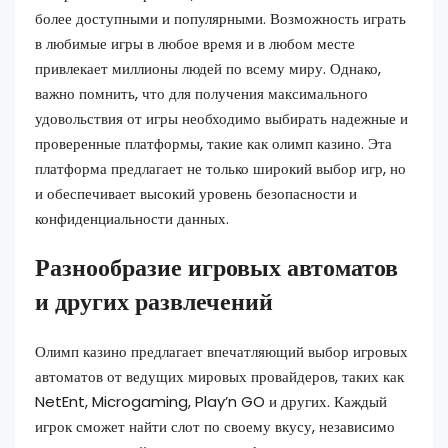
более доступными и популярными. Возможность играть
в любимые игры в любое время и в любом месте
привлекает миллионы людей по всему миру. Однако,
важно помнить, что для получения максимального
удовольствия от игры необходимо выбирать надежные и
проверенные платформы, такие как олимп казино. Эта
платформа предлагает не только широкий выбор игр, но
и обеспечивает высокий уровень безопасности и
конфиденциальности данных.
Разнообразие игровых автоматов
и других развлечений
Олимп казино предлагает впечатляющий выбор игровых
автоматов от ведущих мировых провайдеров, таких как
NetEnt, Microgaming, Play’n GO и других. Каждый
игрок сможет найти слот по своему вкусу, независимо