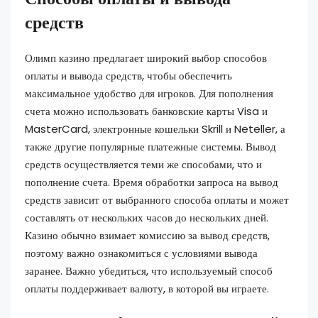
средств
Олимп казино предлагает широкий выбор способов
оплаты и вывода средств, чтобы обеспечить
максимальное удобство для игроков. Для пополнения
счета можно использовать банковские карты Visa и
MasterCard, электронные кошельки Skrill и Neteller, а
также другие популярные платежные системы. Вывод
средств осуществляется теми же способами, что и
пополнение счета. Время обработки запроса на вывод
средств зависит от выбранного способа оплаты и может
составлять от нескольких часов до нескольких дней.
Казино обычно взимает комиссию за вывод средств,
поэтому важно ознакомиться с условиями вывода
заранее. Важно убедиться, что используемый способ
оплаты поддерживает валюту, в которой вы играете.