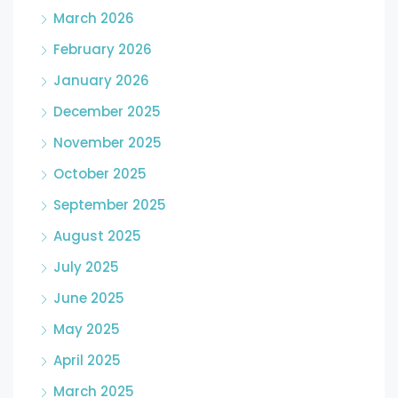
March 2026
February 2026
January 2026
December 2025
November 2025
October 2025
September 2025
August 2025
July 2025
June 2025
May 2025
April 2025
March 2025