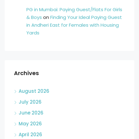
PG in Mumbai: Paying Guest/Flats For Girls
& Boys
on
Finding Your Ideal Paying Guest
in Andheri East for Females with Housing
Yards
Archives
August 2026
July 2026
June 2026
May 2026
April 2026