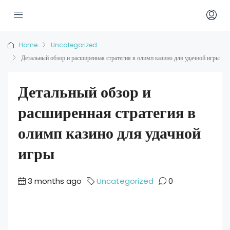
Home
Uncategorized
Детальный обзор и расширенная стратегия в олимп казино для удачной игры
Детальный обзор и
расширенная стратегия в
олимп казино для удачной
игры
3 months ago
Uncategorized
0