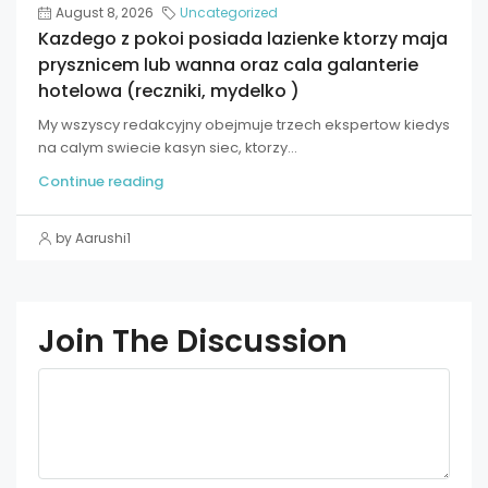
August 8, 2026
Uncategorized
Kazdego z pokoi posiada lazienke ktorzy maja
prysznicem lub wanna oraz cala galanterie
hotelowa (reczniki, mydelko )
My wszyscy redakcyjny obejmuje trzech ekspertow kiedys
na calym swiecie kasyn siec, ktorzy...
Continue reading
by Aarushi1
Join The Discussion