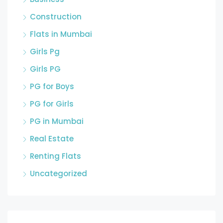
Construction
Flats in Mumbai
Girls Pg
Girls PG
PG for Boys
PG for Girls
PG in Mumbai
Real Estate
Renting Flats
Uncategorized