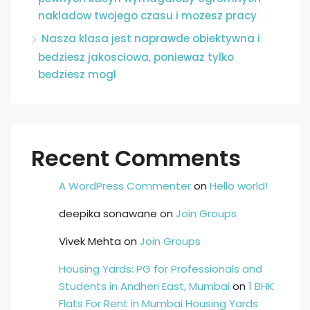
nakladow twojego czasu i mozesz pracy
Nasza klasa jest naprawde obiektywna i
bedziesz jakosciowa, poniewaz tylko
bedziesz mogl
Recent Comments
A WordPress Commenter
on
Hello world!
deepika sonawane
on
Join Groups
Vivek Mehta
on
Join Groups
Housing Yards: PG for Professionals and
Students in Andheri East, Mumbai
on
1 BHK
Flats For Rent in Mumbai Housing Yards