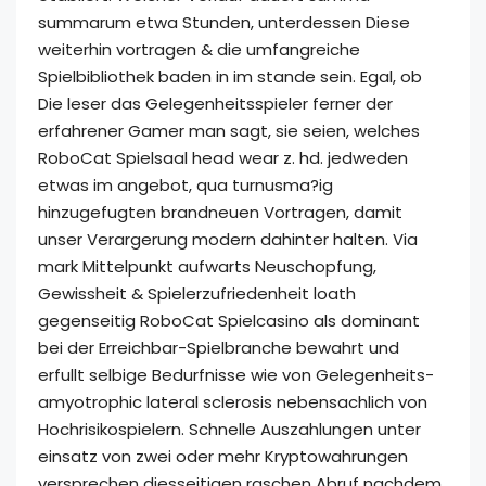
summarum etwa Stunden, unterdessen Diese
weiterhin vortragen & die umfangreiche
Spielbibliothek baden in im stande sein. Egal, ob
Die leser das Gelegenheitsspieler ferner der
erfahrener Gamer man sagt, sie seien, welches
RoboCat Spielsaal head wear z. hd. jedweden
etwas im angebot, qua turnusma?ig
hinzugefugten brandneuen Vortragen, damit
unser Verargerung modern dahinter halten. Via
mark Mittelpunkt aufwarts Neuschopfung,
Gewissheit & Spielerzufriedenheit loath
gegenseitig RoboCat Spielcasino als dominant
bei der Erreichbar-Spielbranche bewahrt und
erfullt selbige Bedurfnisse wie von Gelegenheits-
amyotrophic lateral sclerosis nebensachlich von
Hochrisikospielern. Schnelle Auszahlungen unter
einsatz von zwei oder mehr Kryptowahrungen
versprechen diesseitigen raschen Abruf nachdem