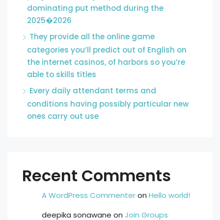
dominating put method during the
2025�2026
They provide all the online game
categories you’ll predict out of English on
the internet casinos, of harbors so you’re
able to skills titles
Every daily attendant terms and
conditions having possibly particular new
ones carry out use
Recent Comments
A WordPress Commenter
on
Hello world!
deepika sonawane
on
Join Groups