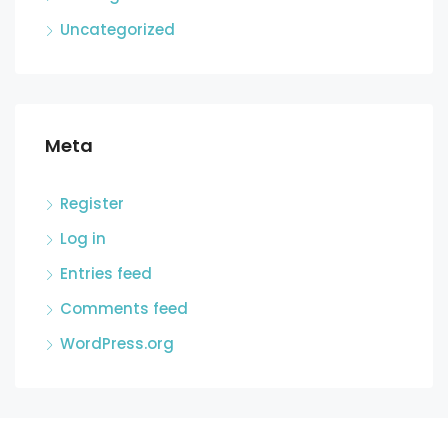
Uncategorized
Meta
Register
Log in
Entries feed
Comments feed
WordPress.org