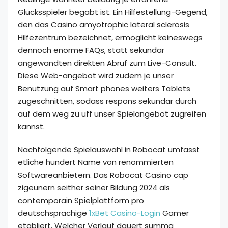
Glucksspieler begabt ist. Ein Hilfestellung-Gegend,
den das Casino amyotrophic lateral sclerosis
Hilfezentrum bezeichnet, ermoglicht keineswegs
dennoch enorme FAQs, statt sekundar
angewandten direkten Abruf zum Live-Consult.
Diese Web-angebot wird zudem je unser
Benutzung auf Smart phones weiters Tablets
zugeschnitten, sodass respons sekundar durch
auf dem weg zu uff unser Spielangebot zugreifen
kannst.
Nachfolgende Spielauswahl in Robocat umfasst
etliche hundert Name von renommierten
Softwareanbietern. Das Robocat Casino cap
zigeunern seither seiner Bildung 2024 als
contemporain Spielplattform pro
deutschsprachige
1xBet Casino-Login
Gamer
etabliert. Welcher Verlauf dauert summa