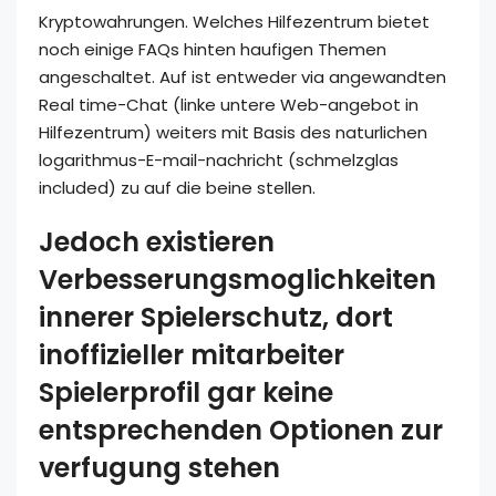
Kryptowahrungen. Welches Hilfezentrum bietet
noch einige FAQs hinten haufigen Themen
angeschaltet. Auf ist entweder via angewandten
Real time-Chat (linke untere Web-angebot in
Hilfezentrum) weiters mit Basis des naturlichen
logarithmus-E-mail-nachricht (schmelzglas
included) zu auf die beine stellen.
Jedoch existieren
Verbesserungsmoglichkeiten
innerer Spielerschutz, dort
inoffizieller mitarbeiter
Spielerprofil gar keine
entsprechenden Optionen zur
verfugung stehen