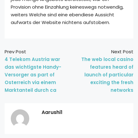
Provision ohne Einzahlung keineswegs notwendig,
weiters Welche sind eine ebendiese Aussicht
aufwarts der Website nichtens aufstobern.
Prev Post
Next Post
4 Telekom Austria war
The web local casino
das wichtigste Handy-
features heard of
Versorger as part of
launch of particular
Osterreich via einem
exciting the fresh
Marktanteil durch ca
networks
Aarushi1