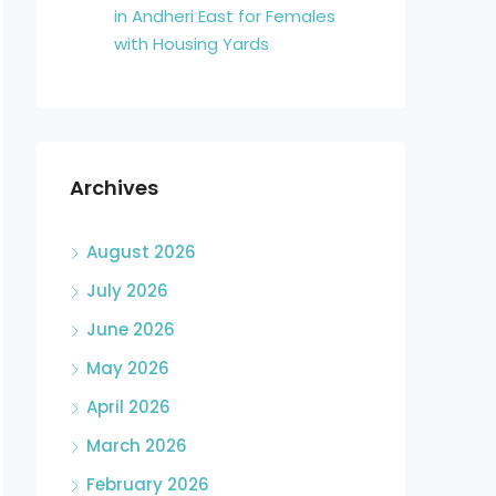
in Andheri East for Females
with Housing Yards
Archives
August 2026
July 2026
June 2026
May 2026
April 2026
March 2026
February 2026