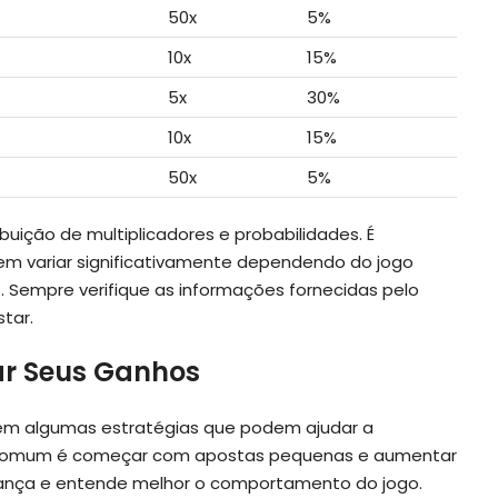
50x
5%
10x
15%
5x
30%
10x
15%
50x
5%
buição de multiplicadores e probabilidades. É
em variar significativamente dependendo do jogo
. Sempre verifique as informações fornecidas pelo
tar.
ar Seus Ganhos
stem algumas estratégias que podem ajudar a
comum é começar com apostas pequenas e aumentar
ança e entende melhor o comportamento do jogo.