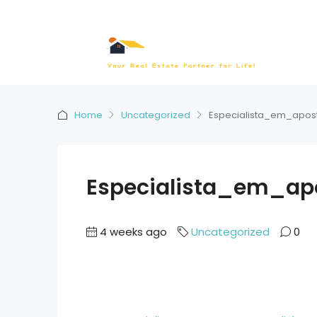
Home
Uncategorized
Especialista_em_apos
Especialista_em_a
4 weeks ago
Uncategorized
0