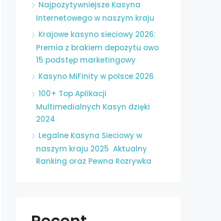
Najpozytywniejsze Kasyna
Internetowego w naszym kraju
Krajowe kasyno sieciowy 2026:
Premia z brakiem depozytu owo
15 podstęp marketingowy
Kasyno MiFinity w polsce 2026
100+ Top Aplikacji
Multimedialnych Kasyn dzięki
2024
Legalne Kasyna Sieciowy w
naszym kraju 2025 ️ Aktualny
Ranking oraz Pewna Rozrywka
Recent