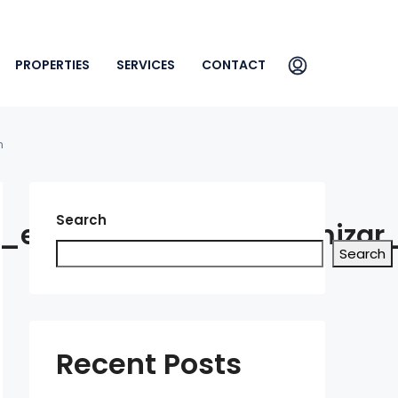
PROPERTIES
SERVICES
CONTACT
n
Search
l_e_dicas_para_maximizar_
Search
Recent Posts