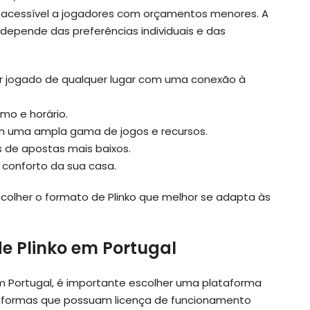
s acessível a jogadores com orçamentos menores. A
l depende das preferências individuais e das
ser jogado de qualquer lugar com uma conexão à
tmo e horário.
em uma ampla gama de jogos e recursos.
es de apostas mais baixos.
conforto da sua casa.
scolher o formato de Plinko que melhor se adapta às
e Plinko em Portugal
m Portugal, é importante escolher uma plataforma
ataformas que possuam licença de funcionamento