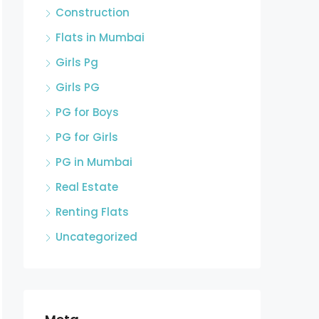
Construction
Flats in Mumbai
Girls Pg
Girls PG
PG for Boys
PG for Girls
PG in Mumbai
Real Estate
Renting Flats
Uncategorized