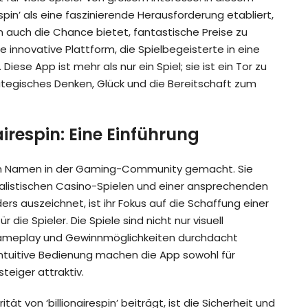
pin’ als eine faszinierende Herausforderung etabliert,
rn auch die Chance bietet, fantastische Preise zu
e innovative Plattform, die Spielbegeisterte in eine
ese App ist mehr als nur ein Spiel; sie ist ein Tor zu
trategisches Denken, Glück und die Bereitschaft zum
airespin: Eine Einführung
 einen Namen in der Gaming-Community gemacht. Sie
ealistischen Casino-Spielen und einer ansprechenden
s auszeichnet, ist ihr Fokus auf die Schaffung einer
ie Spieler. Die Spiele sind nicht nur visuell
Gameplay und Gewinnmöglichkeiten durchdacht
 intuitive Bedienung machen die App sowohl für
teiger attraktiv.
tät von ‘billionairespin’ beiträgt, ist die Sicherheit und