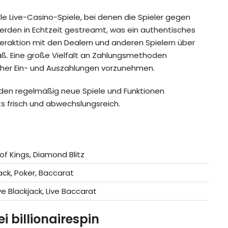
elle Live-Casino-Spiele, bei denen die Spieler gegen
werden in Echtzeit gestreamt, was ein authentisches
teraktion mit den Dealern und anderen Spielern über
ß. Eine große Vielfalt an Zahlungsmethoden
cher Ein- und Auszahlungen vorzunehmen.
erden regelmäßig neue Spiele und Funktionen
ts frisch und abwechslungsreich.
 of Kings, Diamond Blitz
ack, Poker, Baccarat
ive Blackjack, Live Baccarat
i billionairespin