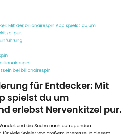
r: Mit der billionairespin App spielst du um
itzel pur.
 Einführung
spin
llionairespin
ein bei billionairespin
erung für Entdecker: Mit
pp spielst du um
nd erlebst Nervenkitzel pur.
m Wandel, und die Suche nach aufregenden
t für viele Spieler von großem Interesse. In diesem