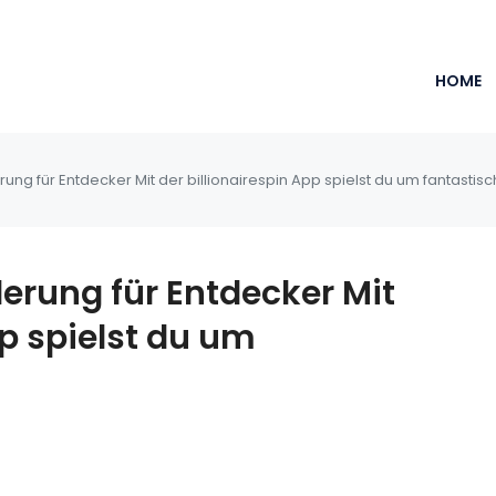
HOME
ng für Entdecker Mit der billionairespin App spielst du um fantastisc
erung für Entdecker Mit
pp spielst du um