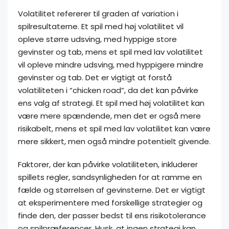
Volatilitet refererer til graden af variation i
spilresultaterne. Et spil med høj volatilitet vil
opleve større udsving, med hyppige store
gevinster og tab, mens et spil med lav volatilitet
vil opleve mindre udsving, med hyppigere mindre
gevinster og tab. Det er vigtigt at forstå
volatiliteten i “chicken road”, da det kan påvirke
ens valg af strategi. Et spil med høj volatilitet kan
være mere spændende, men det er også mere
risikabelt, mens et spil med lav volatilitet kan være
mere sikkert, men også mindre potentielt givende.
Faktorer, der kan påvirke volatiliteten, inkluderer
spillets regler, sandsynligheden for at ramme en
fælde og størrelsen af gevinsterne. Det er vigtigt
at eksperimentere med forskellige strategier og
finde den, der passer bedst til ens risikotolerance
og spilpræferencer. Husk, at ingen strategi kan