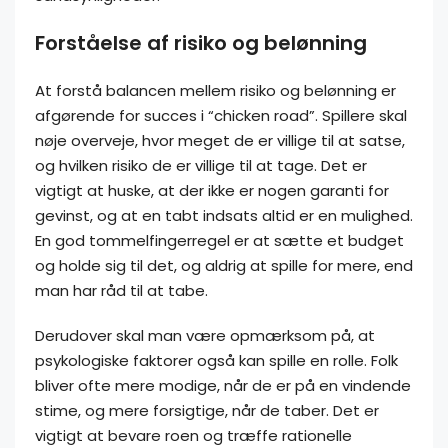
Forståelse af risiko og belønning
At forstå balancen mellem risiko og belønning er
afgørende for succes i “chicken road”. Spillere skal
nøje overveje, hvor meget de er villige til at satse,
og hvilken risiko de er villige til at tage. Det er
vigtigt at huske, at der ikke er nogen garanti for
gevinst, og at en tabt indsats altid er en mulighed.
En god tommelfingerregel er at sætte et budget
og holde sig til det, og aldrig at spille for mere, end
man har råd til at tabe.
Derudover skal man være opmærksom på, at
psykologiske faktorer også kan spille en rolle. Folk
bliver ofte mere modige, når de er på en vindende
stime, og mere forsigtige, når de taber. Det er
vigtigt at bevare roen og træffe rationelle