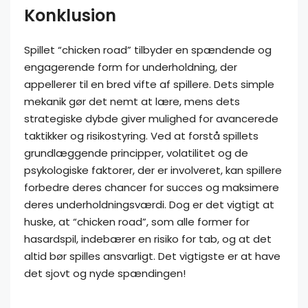
Konklusion
Spillet “chicken road” tilbyder en spændende og
engagerende form for underholdning, der
appellerer til en bred vifte af spillere. Dets simple
mekanik gør det nemt at lære, mens dets
strategiske dybde giver mulighed for avancerede
taktikker og risikostyring. Ved at forstå spillets
grundlæggende principper, volatilitet og de
psykologiske faktorer, der er involveret, kan spillere
forbedre deres chancer for succes og maksimere
deres underholdningsværdi. Dog er det vigtigt at
huske, at “chicken road”, som alle former for
hasardspil, indebærer en risiko for tab, og at det
altid bør spilles ansvarligt. Det vigtigste er at have
det sjovt og nyde spændingen!