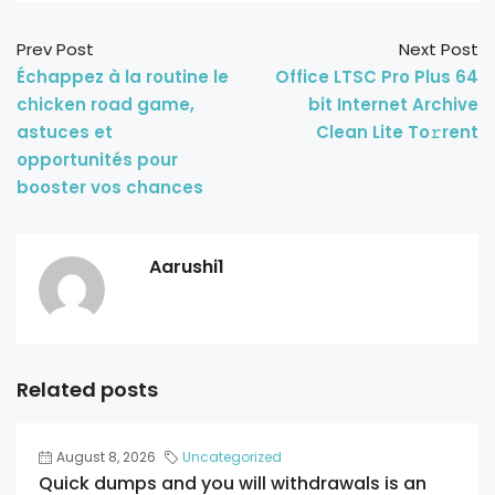
Prev Post
Next Post
Échappez à la routine le
Office LTSC Pro Plus 64
chicken road game,
bit Internet Archive
astuces et
Clean Lite To𝚛rent
opportunités pour
booster vos chances
Aarushi1
Related posts
August 8, 2026
Uncategorized
Quick dumps and you will withdrawals is an