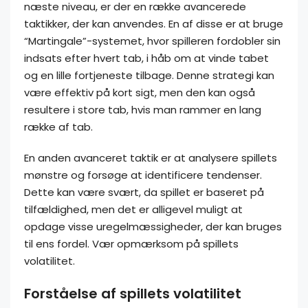
næste niveau, er der en række avancerede
taktikker, der kan anvendes. En af disse er at bruge
“Martingale”-systemet, hvor spilleren fordobler sin
indsats efter hvert tab, i håb om at vinde tabet
og en lille fortjeneste tilbage. Denne strategi kan
være effektiv på kort sigt, men den kan også
resultere i store tab, hvis man rammer en lang
række af tab.
En anden avanceret taktik er at analysere spillets
mønstre og forsøge at identificere tendenser.
Dette kan være svært, da spillet er baseret på
tilfældighed, men det er alligevel muligt at
opdage visse uregelmæssigheder, der kan bruges
til ens fordel. Vær opmærksom på spillets
volatilitet.
Forståelse af spillets volatilitet