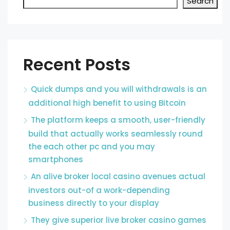
Search
Recent Posts
Quick dumps and you will withdrawals is an
additional high benefit to using Bitcoin
The platform keeps a smooth, user-friendly
build that actually works seamlessly round
the each other pc and you may
smartphones
An alive broker local casino avenues actual
investors out-of a work-depending
business directly to your display
They give superior live broker casino games