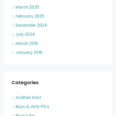
March 2025
February 2025
December 2024
July 2024
March 2016
January 2016
Categories
Andheri East
Boys & Girls PG's
Boys's Pg