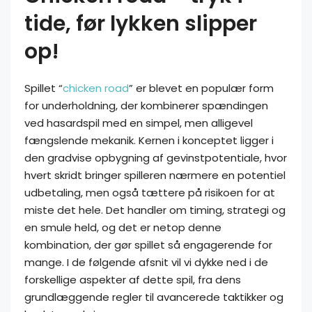
tide, før lykken slipper
op!
Spillet “
chicken road
” er blevet en populær form
for underholdning, der kombinerer spændingen
ved hasardspil med en simpel, men alligevel
fængslende mekanik. Kernen i konceptet ligger i
den gradvise opbygning af gevinstpotentiale, hvor
hvert skridt bringer spilleren nærmere en potentiel
udbetaling, men også tættere på risikoen for at
miste det hele. Det handler om timing, strategi og
en smule held, og det er netop denne
kombination, der gør spillet så engagerende for
mange. I de følgende afsnit vil vi dykke ned i de
forskellige aspekter af dette spil, fra dens
grundlæggende regler til avancerede taktikker og