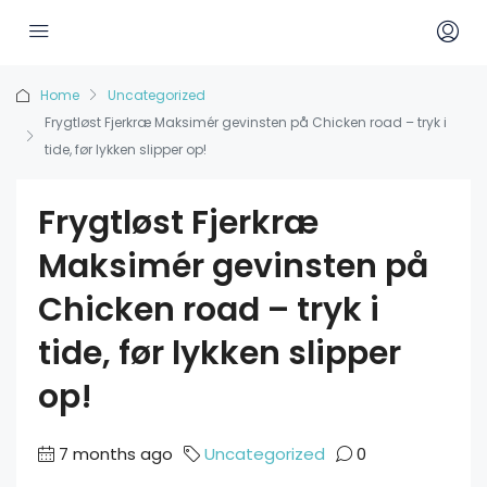
Home
Uncategorized
Frygtløst Fjerkræ Maksimér gevinsten på Chicken road – tryk i
tide, før lykken slipper op!
Frygtløst Fjerkræ
Maksimér gevinsten på
Chicken road – tryk i
tide, før lykken slipper
op!
7 months ago
Uncategorized
0