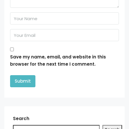
Save my name, email, and website in this
browser for the next time I comment.
Search