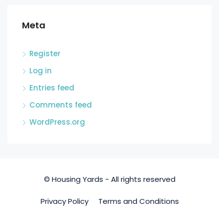
Meta
Register
Log in
Entries feed
Comments feed
WordPress.org
© Housing Yards - All rights reserved
Privacy Policy
Terms and Conditions