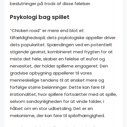
beslutninger på trods af disse følelser.
Psykologi bag spillet
“Chicken road” er mere end blot et
tilfældighedsspil; dets psykologiske appeller driver
dets popularitet. Spændingen ved en potentielt
stigende gevinst, kombineret med frygten for at
miste det hele, skaber en følelse af eufori og
nervøsitet, der holder spillerne engageret. Den
gradvise opbygning appellerer til vores
menneskelige tendens til at ønsket mere og
forfølge større belønninger. Dette kan føre til
irrationalitet, hvor spillere fortsætter med at spille,
selvom sandsynligheden for at vinde falder, i
håbet om en stor udbetaling. Det er en
mekanisme, der kan føre til spilafhængighed.