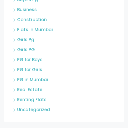
Business
Construction
Flats in Mumbai
Girls Pg
Girls PG
PG for Boys
PG for Girls
PG in Mumbai
Real Estate
Renting Flats
Uncategorized