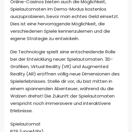
Online-Casinos bieten auch die Möglichkeit,
Spielautomaten im Demo-Modus kostenlos
auszuprobieren, bevor man echtes Geld einsetzt.
Dies ist eine hervorragende Möglichkeit, die
verschiedenen Spiele kennenzulernen und die
eigene Strategie zu entwickeln.
Die Technologie spielt eine entscheidende Rolle
bei der Entwicklung neuer Spielautomaten. 3D-
Grafiken, Virtual Reality (VR) und Augmented
Reality (AR) eröffnen völlig neue Dimensionen des
Spielerlebnisses. Stelle dir vor, du bist mitten in
einem spannenden Abenteuer, während du die
Walzen drehst! Die Zukunft der Spielautomaten
verspricht noch immersivere und interaktivere
Erlebnisse.
Spielautomat
RTP (ungefähr)