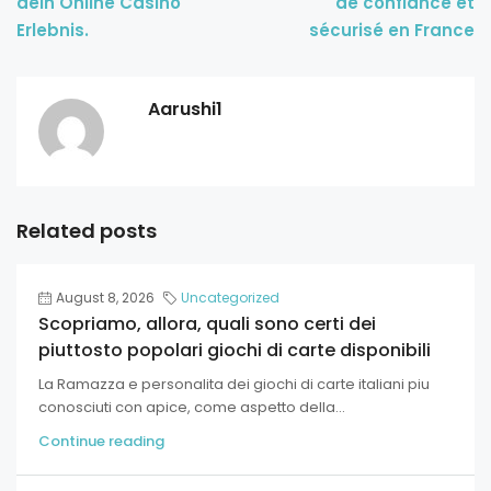
dein Online Casino
de confiance et
Erlebnis.
sécurisé en France
Aarushi1
Related posts
August 8, 2026
Uncategorized
Scopriamo, allora, quali sono certi dei
piuttosto popolari giochi di carte disponibili
La Ramazza e personalita dei giochi di carte italiani piu
conosciuti con apice, come aspetto della...
Continue reading