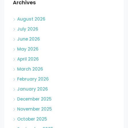
Archives
August 2026
July 2026
June 2026
May 2026
April 2026
March 2026
February 2026
January 2026
December 2025
November 2025
October 2025