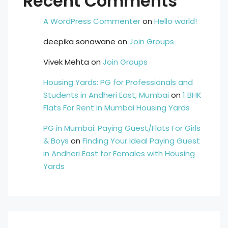
Recent Comments
A WordPress Commenter
on
Hello world!
deepika sonawane
on
Join Groups
Vivek Mehta
on
Join Groups
Housing Yards: PG for Professionals and
Students in Andheri East, Mumbai
on
1 BHK
Flats For Rent in Mumbai Housing Yards
PG in Mumbai: Paying Guest/Flats For Girls
& Boys
on
Finding Your Ideal Paying Guest
in Andheri East for Females with Housing
Yards