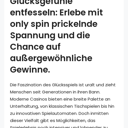
Glücksgefühle
entfesseln: Erlebe mit
only spin prickelnde
Spannung und die
Chance auf
außergewöhnliche
Gewinne.
Die Faszination des Glücksspiels ist uralt und zieht
Menschen seit Generationen in ihren Bann.
Moderne Casinos bieten eine breite Palette an
Unterhaltung, von klassischen Tischspielen bis hin
zu innovativen Spielautomaten. Doch inmitten
dieser Vielfalt gibt es Möglichkeiten, das
Spielerlebnis noch intensiver und lohnender zu