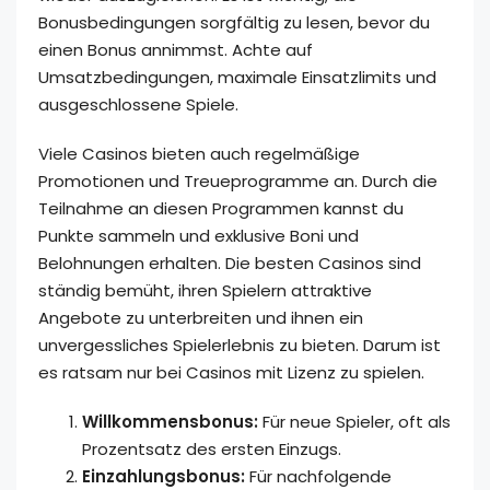
Bonusbedingungen sorgfältig zu lesen, bevor du
einen Bonus annimmst. Achte auf
Umsatzbedingungen, maximale Einsatzlimits und
ausgeschlossene Spiele.
Viele Casinos bieten auch regelmäßige
Promotionen und Treueprogramme an. Durch die
Teilnahme an diesen Programmen kannst du
Punkte sammeln und exklusive Boni und
Belohnungen erhalten. Die besten Casinos sind
ständig bemüht, ihren Spielern attraktive
Angebote zu unterbreiten und ihnen ein
unvergessliches Spielerlebnis zu bieten. Darum ist
es ratsam nur bei Casinos mit Lizenz zu spielen.
Willkommensbonus:
Für neue Spieler, oft als
Prozentsatz des ersten Einzugs.
Einzahlungsbonus:
Für nachfolgende