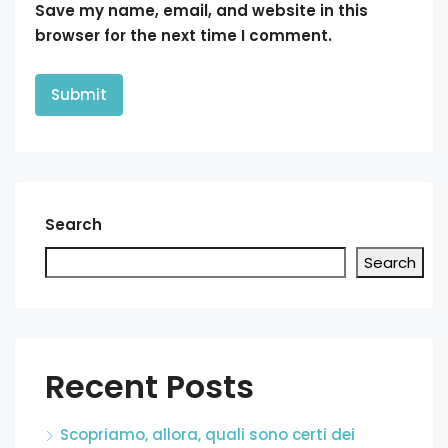
Save my name, email, and website in this
browser for the next time I comment.
Search
Search
Recent Posts
Scopriamo, allora, quali sono certi dei