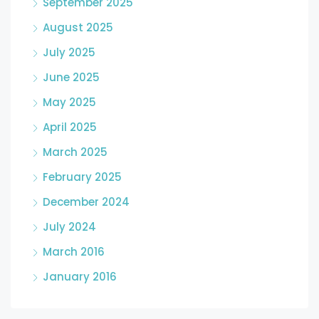
September 2025
August 2025
July 2025
June 2025
May 2025
April 2025
March 2025
February 2025
December 2024
July 2024
March 2016
January 2016