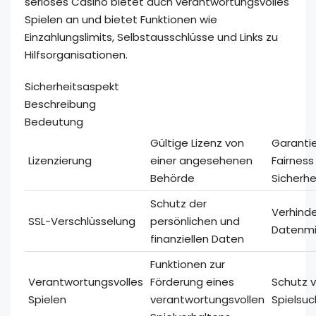
seriöses Casino bietet auch verantwortungsvolles
Spielen an und bietet Funktionen wie
Einzahlungslimits, Selbstausschlüsse und Links zu
Hilfsorganisationen.
Sicherheitsaspekt
Beschreibung
Bedeutung
Gültige Lizenz von
Garantie
Lizenzierung
einer angesehenen
Fairness
Behörde
Sicherhe
Schutz der
Verhind
SSL-Verschlüsselung
persönlichen und
Datenmi
finanziellen Daten
Funktionen zur
Verantwortungsvolles
Förderung eines
Schutz v
Spielen
verantwortungsvollen
Spielsuc