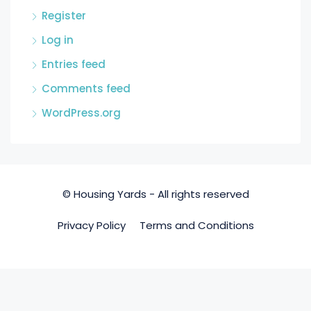
Register
Log in
Entries feed
Comments feed
WordPress.org
© Housing Yards - All rights reserved
Privacy Policy
Terms and Conditions