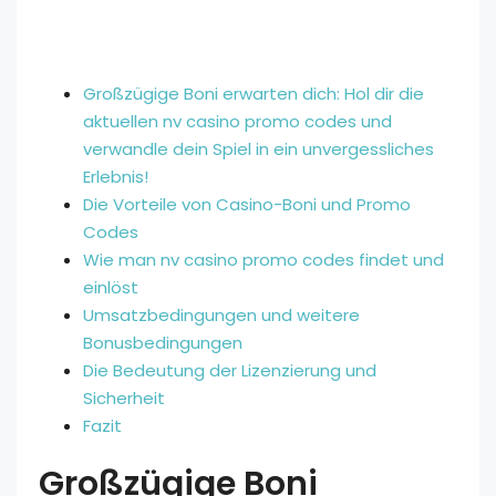
Großzügige Boni erwarten dich: Hol dir die
aktuellen nv casino promo codes und
verwandle dein Spiel in ein unvergessliches
Erlebnis!
Die Vorteile von Casino-Boni und Promo
Codes
Wie man nv casino promo codes findet und
einlöst
Umsatzbedingungen und weitere
Bonusbedingungen
Die Bedeutung der Lizenzierung und
Sicherheit
Fazit
Großzügige Boni