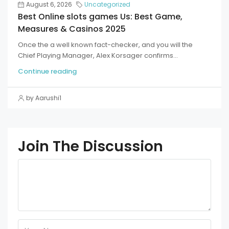
August 6, 2026
Uncategorized
Best Online slots games Us: Best Game,
Measures & Casinos 2025
Once the a well known fact-checker, and you will the
Chief Playing Manager, Alex Korsager confirms...
Continue reading
by Aarushi1
Join The Discussion