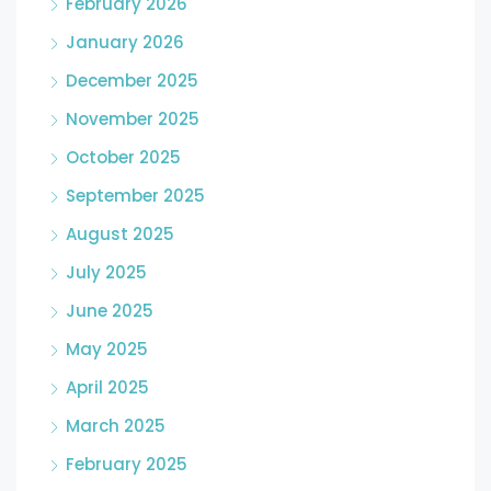
February 2026
January 2026
December 2025
November 2025
October 2025
September 2025
August 2025
July 2025
June 2025
May 2025
April 2025
March 2025
February 2025