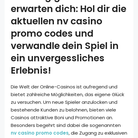
erwarten dich: Hol dir die
aktuellen nv casino
promo codes und
verwandle dein Spiel in
ein unvergessliches
Erlebnis!
Die Welt der Online-Casinos ist aufregend und
bietet zahlreiche Möglichkeiten, das eigene Glück
zu versuchen. Um neue Spieler anzulocken und
bestehende Kunden zu belohnen, bieten viele
Casinos attraktive Boni und Promotionen an.
Besonders begehrt sind dabei die sogenannten
nv casino promo codes
, die Zugang zu exklusiven