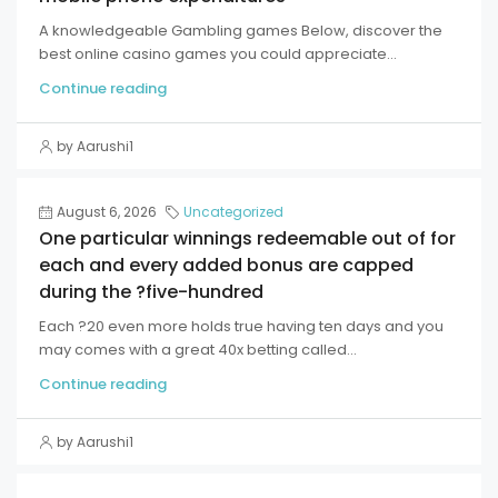
A knowledgeable Gambling games Below, discover the
best online casino games you could appreciate...
Continue reading
by Aarushi1
August 6, 2026
Uncategorized
One particular winnings redeemable out of for
each and every added bonus are capped
during the ?five-hundred
Each ?20 even more holds true having ten days and you
may comes with a great 40x betting called...
Continue reading
by Aarushi1