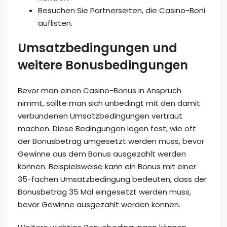
Besuchen Sie Partnerseiten, die Casino-Boni
auflisten.
Umsatzbedingungen und
weitere Bonusbedingungen
Bevor man einen Casino-Bonus in Anspruch
nimmt, sollte man sich unbedingt mit den damit
verbundenen Umsatzbedingungen vertraut
machen. Diese Bedingungen legen fest, wie oft
der Bonusbetrag umgesetzt werden muss, bevor
Gewinne aus dem Bonus ausgezahlt werden
können. Beispielsweise kann ein Bonus mit einer
35-fachen Umsatzbedingung bedeuten, dass der
Bonusbetrag 35 Mal eingesetzt werden muss,
bevor Gewinne ausgezahlt werden können.