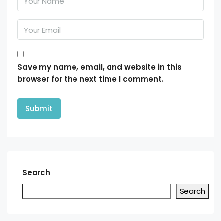
Save my name, email, and website in this
browser for the next time I comment.
Search
Search