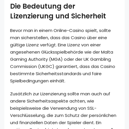
Die Bedeutung der
Lizenzierung und Sicherheit
Bevor man in einem Online-Casino spielt, sollte
man sicherstellen, dass das Casino über eine
gültige Lizenz verfügt. Eine Lizenz von einer
angesehenen Glücksspielbehörde wie der Malta
Gaming Authority (MGA) oder der UK Gambling
Commission (UKGC) garantiert, dass das Casino
bestimmte Sicherheitsstandards und faire
Spielbedingungen einhält.
Zusätzlich zur Lizenzierung sollte man auch auf
andere Sicherheitsaspekte achten, wie
beispielsweise die Verwendung von SSL-
Verschlüsselung, die zum Schutz der persönlichen
und finanziellen Daten der Spieler dient. Ein