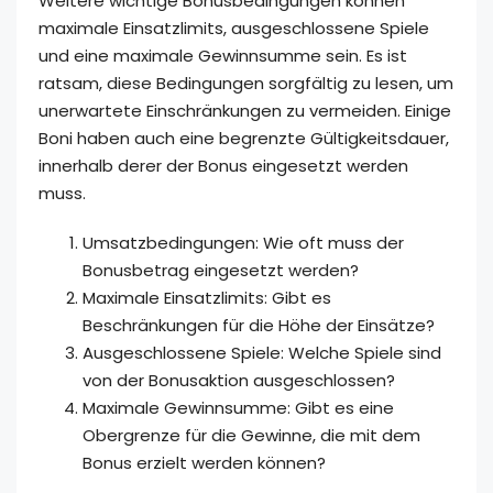
Weitere wichtige Bonusbedingungen können
maximale Einsatzlimits, ausgeschlossene Spiele
und eine maximale Gewinnsumme sein. Es ist
ratsam, diese Bedingungen sorgfältig zu lesen, um
unerwartete Einschränkungen zu vermeiden. Einige
Boni haben auch eine begrenzte Gültigkeitsdauer,
innerhalb derer der Bonus eingesetzt werden
muss.
Umsatzbedingungen: Wie oft muss der
Bonusbetrag eingesetzt werden?
Maximale Einsatzlimits: Gibt es
Beschränkungen für die Höhe der Einsätze?
Ausgeschlossene Spiele: Welche Spiele sind
von der Bonusaktion ausgeschlossen?
Maximale Gewinnsumme: Gibt es eine
Obergrenze für die Gewinne, die mit dem
Bonus erzielt werden können?