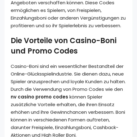
Angeboten verschaffen können. Diese Codes
ermöglichen es Spielern, von Freispielen,
Einzahlungsboni oder anderen Vergünstigungen zu
profitieren und so ihr Spielerlebnis zu verbessern.
Die Vorteile von Casino-Boni
und Promo Codes
Casino-Boni sind ein wesentlicher Bestandteil der
Online-Glücksspielindustrie. Sie dienen dazu, neue
Spieler anzusprechen und loyale Kunden zu halten.
Durch die Verwendung von Promo Codes wie den
nv casino promo codes
können Spieler
zusätzliche Vorteile erhalten, die ihren Einsatz
erhöhen und ihre Gewinnchancen verbessern. Boni
können in verschiedenen Formen auftreten,
darunter Freispiele, Einzahlungsboni, Cashback-
Aktionen und High Roller Boni.