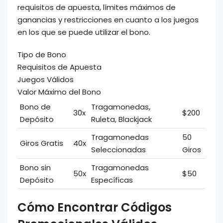
requisitos de apuesta, límites máximos de
ganancias y restricciones en cuanto a los juegos
en los que se puede utilizar el bono.
Tipo de Bono
Requisitos de Apuesta
Juegos Válidos
Valor Máximo del Bono
Bono de
Tragamonedas,
30x
$200
Depósito
Ruleta, Blackjack
Tragamonedas
50
Giros Gratis
40x
Seleccionadas
Giros
Bono sin
Tragamonedas
50x
$50
Depósito
Específicas
Cómo Encontrar Códigos