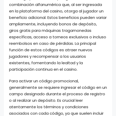
combinación alfanumérica que, al ser ingresada
en la plataforma del casino, otorga al jugador un
beneficio adicional. Estos beneficios pueden variar
ampliamente, incluyendo bonos de depósito,
giros gratis para máquinas tragamonedas
específicas, acceso a torneos exclusivos o incluso
reembolsos en caso de pérdidas. La principal
función de estos códigos es atraer nuevos
jugadores y recompensar a los usuarios
existentes, fomentando la lealtad y la
participación continua en el casino.
Para activar un código promocional,
generalmente se requiere ingresar el código en un
campo designado durante el proceso de registro
o al realizar un depósito. Es crucial leer
atentamente los términos y condiciones
asociados con cada código, ya que suelen incluir