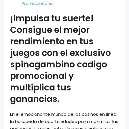
Promocionales
¡Impulsa tu suerte!
Consigue el mejor
rendimiento en tus
juegos con el exclusivo
spinogambino codigo
promocional y
multiplica tus
ganancias.
En el emocionante mundo de los casinos en línea,
la búsqueda de oportunidades para maximizar las
ganancias es constante. Un recurso valioso que