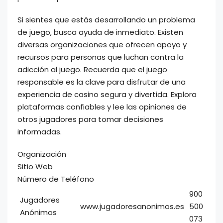
Si sientes que estás desarrollando un problema
de juego, busca ayuda de inmediato. Existen
diversas organizaciones que ofrecen apoyo y
recursos para personas que luchan contra la
adicción al juego. Recuerda que el juego
responsable es la clave para disfrutar de una
experiencia de casino segura y divertida. Explora
plataformas confiables y lee las opiniones de
otros jugadores para tomar decisiones
informadas.
Organización
Sitio Web
Número de Teléfono
900
Jugadores
www.jugadoresanonimos.es
500
Anónimos
073