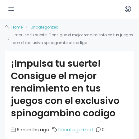
Home
Uncategorized
¡Impulsa tu suerte! Consigue el mejor rendimiento en tus juegos
con el exclusivo spinogambino codigo
¡Impulsa tu suerte!
Consigue el mejor
rendimiento en tus
juegos con el exclusivo
spinogambino codigo
6 months ago
Uncategorized
0