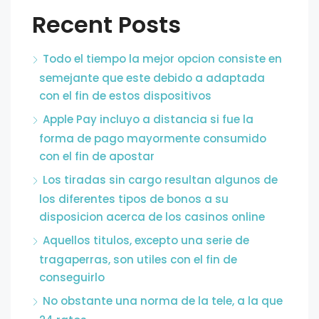
Recent Posts
Todo el tiempo la mejor opcion consiste en
semejante que este debido a adaptada
con el fin de estos dispositivos
Apple Pay incluyo a distancia si fue la
forma de pago mayormente consumido
con el fin de apostar
Los tiradas sin cargo resultan algunos de
los diferentes tipos de bonos a su
disposicion acerca de los casinos online
Aquellos titulos, excepto una serie de
tragaperras, son utiles con el fin de
conseguirlo
No obstante una norma de la tele, a la que