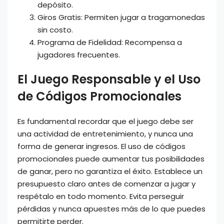
depósito.
Giros Gratis: Permiten jugar a tragamonedas
sin costo.
Programa de Fidelidad: Recompensa a
jugadores frecuentes.
El Juego Responsable y el Uso
de Códigos Promocionales
Es fundamental recordar que el juego debe ser
una actividad de entretenimiento, y nunca una
forma de generar ingresos. El uso de códigos
promocionales puede aumentar tus posibilidades
de ganar, pero no garantiza el éxito. Establece un
presupuesto claro antes de comenzar a jugar y
respétalo en todo momento. Evita perseguir
pérdidas y nunca apuestes más de lo que puedes
permitirte perder.