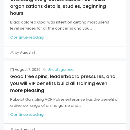
organizations details, studies, beginning
hours
Black colored Opal was intent on getting most useful-
level services for all the concerns and you...
Continue reading
by Aarushi1
August 7, 2026
Uncategorized
Good free spins, leaderboard pressures, and
you will VIP benefits build all training even
more pleasing
Rakebit Gambling ACR Poker enterprise has the benefit of
a diverse range of online game and...
Continue reading
by Aarushi1