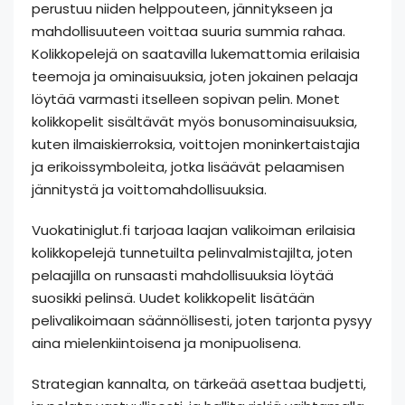
perustuu niiden helppouteen, jännitykseen ja
mahdollisuuteen voittaa suuria summia rahaa.
Kolikkopelejä on saatavilla lukemattomia erilaisia
teemoja ja ominaisuuksia, joten jokainen pelaaja
löytää varmasti itselleen sopivan pelin. Monet
kolikkopelit sisältävät myös bonusominaisuuksia,
kuten ilmaiskierroksia, voittojen moninkertaistajia
ja erikoissymboleita, jotka lisäävät pelaamisen
jännitystä ja voittomahdollisuuksia.
Vuokatiniglut.fi tarjoaa laajan valikoiman erilaisia
kolikkopelejä tunnetuilta pelinvalmistajilta, joten
pelaajilla on runsaasti mahdollisuuksia löytää
suosikki pelinsä. Uudet kolikkopelit lisätään
pelivalikoimaan säännöllisesti, joten tarjonta pysyy
aina mielenkiintoisena ja monipuolisena.
Strategian kannalta, on tärkeää asettaa budjetti,