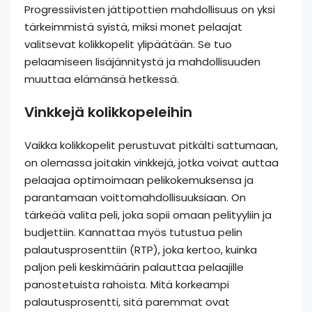
Progressiivisten jättipottien mahdollisuus on yksi
tärkeimmistä syistä, miksi monet pelaajat
valitsevat kolikkopelit ylipäätään. Se tuo
pelaamiseen lisäjännitystä ja mahdollisuuden
muuttaa elämänsä hetkessä.
Vinkkejä kolikkopeleihin
Vaikka kolikkopelit perustuvat pitkälti sattumaan,
on olemassa joitakin vinkkejä, jotka voivat auttaa
pelaajaa optimoimaan pelikokemuksensa ja
parantamaan voittomahdollisuuksiaan. On
tärkeää valita peli, joka sopii omaan pelityyliin ja
budjettiin. Kannattaa myös tutustua pelin
palautusprosenttiin (RTP), joka kertoo, kuinka
paljon peli keskimäärin palauttaa pelaajille
panostetuista rahoista. Mitä korkeampi
palautusprosentti, sitä paremmat ovat