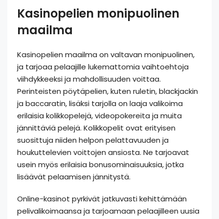
Kasino­pelien monipuolinen
maailma
Kasino­pelien maailma on valtavan monipuolinen,
ja tarjoaa pelaajille lukemattomia vaihtoehtoja
viihdykkeeksi ja mahdollisuuden voittaa.
Perinteisten pöytäpelien, kuten ruletin, blackjackin
ja baccaratin, lisäksi tarjolla on laaja valikoima
erilaisia kolikkopelejä, videopokereita ja muita
jännittäviä pelejä. Kolikkopelit ovat erityisen
suosittuja niiden helpon pelattavuuden ja
houkuttelevien voittojen ansiosta. Ne tarjoavat
usein myös erilaisia bonusominaisuuksia, jotka
lisäävät pelaamisen jännitystä.
Online-kasinot pyrkivät jatkuvasti kehittämään
pelivalikoimaansa ja tarjoamaan pelaajilleen uusia