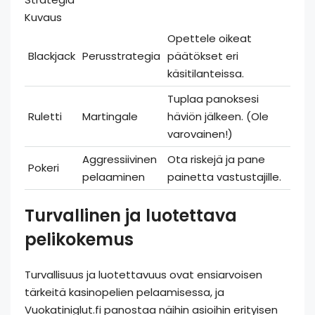
Kuvaus
Opettele oikeat
Blackjack
Perusstrategia
päätökset eri
käsitilanteissa.
Tuplaa panoksesi
Ruletti
Martingale
häviön jälkeen. (Ole
varovainen!)
Aggressiivinen
Ota riskejä ja pane
Pokeri
pelaaminen
painetta vastustajille.
Turvallinen ja luotettava
pelikokemus
Turvallisuus ja luotettavuus ovat ensiarvoisen
tärkeitä kasinopelien pelaamisessa, ja
Vuokatiniglut.fi panostaa näihin asioihin erityisen