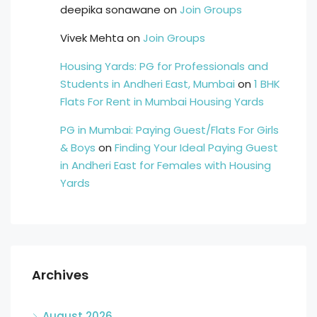
deepika sonawane
on
Join Groups
Vivek Mehta
on
Join Groups
Housing Yards: PG for Professionals and
Students in Andheri East, Mumbai
on
1 BHK
Flats For Rent in Mumbai Housing Yards
PG in Mumbai: Paying Guest/Flats For Girls
& Boys
on
Finding Your Ideal Paying Guest
in Andheri East for Females with Housing
Yards
Archives
August 2026