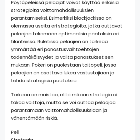
Pöytäpeleissä pelaajat voivat käyttää erilaisia
strategioita voittomahdollisuuksien
parantamiseksi. Esimerkiksi blackjackissa on
olemassa useita eri strategioita, jotka auttavat
pelaajaa tekemään optimaalisia päätöksiä eri
tilanteissa. Ruletissa pelaajien on tärkeää
ymmärtää eri panostusvaihtoehtojen
todennäköisyydet ja valita panostukset sen
mukaan. Pokeri on puolestaan taitopeli, jossa
pelaajien on osattava lukea vastustajiaan ja
tehdä strategisia päätöksiä.
Tärkeää on muistaa, että mikään strategia ei
takaa voittoja, mutta se voi auttaa pelaajaa
parantamaan voittomahdollisuuksiaan ja
vähentämään riskiä.
Peli
Strategia