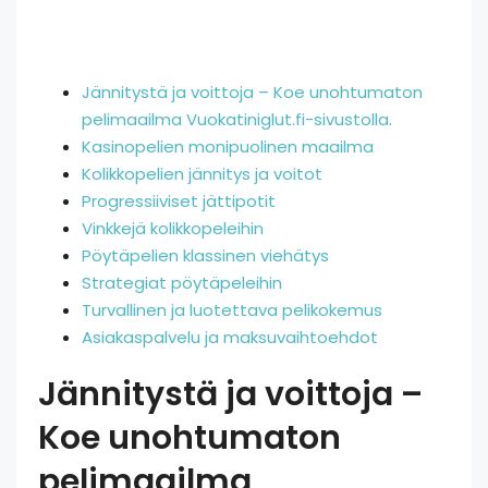
Jännitystä ja voittoja – Koe unohtumaton
pelimaailma Vuokatiniglut.fi-sivustolla.
Kasino­pelien monipuolinen maailma
Kolikkopelien jännitys ja voitot
Progressiiviset jättipotit
Vinkkejä kolikkopeleihin
Pöytäpelien klassinen viehätys
Strategiat pöytäpeleihin
Turvallinen ja luotettava pelikokemus
Asiakaspalvelu ja maksuvaihtoehdot
Jännitystä ja voittoja –
Koe unohtumaton
pelimaailma