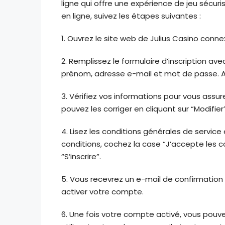
ligne qui offre une expérience de jeu sécu
en ligne, suivez les étapes suivantes :
1. Ouvrez le site web de Julius Casino connex
2. Remplissez le formulaire d’inscription av
prénom, adresse e-mail et mot de passe. A
3. Vérifiez vos informations pour vous assur
pouvez les corriger en cliquant sur “Modifi
4. Lisez les conditions générales de service 
conditions, cochez la case “J’accepte les c
“S’inscrire”.
5. Vous recevrez un e-mail de confirmation a
activer votre compte.
6. Une fois votre compte activé, vous pouv