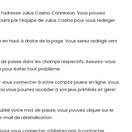
 à l’adresse Julius Casino Connexion. Vous pouvez
urni par l’équipe de Julius Casino pour vous rediriger
é en haut à droite de la page. Vous serez redirigé vers
t de passe dans les champs respectifs. Assurez-vous
n pour éviter tout problème.
ur vous connecter à votre compte joueur en ligne. Vous
où vous pourrez accéder à vos jeux préférés et gérer
ublié votre mot de passe, vous pouvez cliquer sur le
-mail de réinitialisation.
 pour vous connecter, n’hésitez pas à contacter