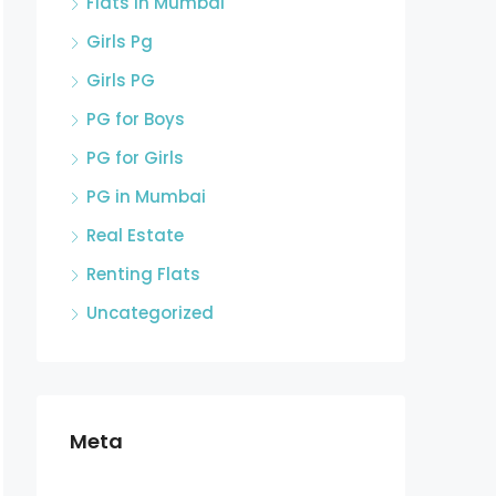
Flats in Mumbai
Girls Pg
Girls PG
PG for Boys
PG for Girls
PG in Mumbai
Real Estate
Renting Flats
Uncategorized
Meta