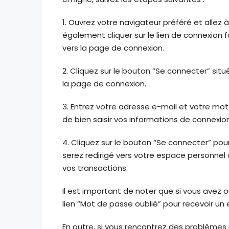
1. Ouvrez votre navigateur préféré et allez
également cliquer sur le lien de connexion fo
vers la page de connexion.
2. Cliquez sur le bouton “Se connecter” situ
la page de connexion.
3. Entrez votre adresse e-mail et votre mo
de bien saisir vos informations de connexio
4. Cliquez sur le bouton “Se connecter” po
serez redirigé vers votre espace personnel 
vos transactions.
Il est important de noter que si vous avez o
lien “Mot de passe oublié” pour recevoir un e
En outre, si vous rencontrez des problèmes