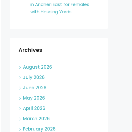
in Andheri East for Females
with Housing Yards
Archives
August 2026
July 2026
June 2026
May 2026
April 2026
March 2026
February 2026