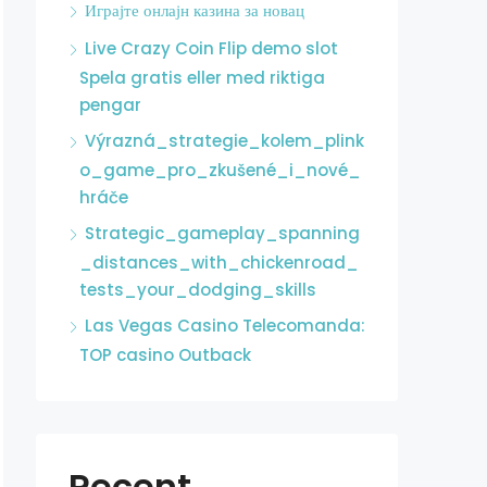
Играјте онлајн казина за новац
Live Crazy Coin Flip demo slot
Spela gratis eller med riktiga
pengar
Výrazná_strategie_kolem_plink
o_game_pro_zkušené_i_nové_
hráče
Strategic_gameplay_spanning
_distances_with_chickenroad_
tests_your_dodging_skills
Las Vegas Casino Telecomanda:
TOP casino Outback
Recent