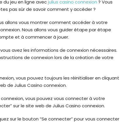
e du jeu en ligne avec
julius casino connexion
? Vous
êtes pas sûr de savoir comment y accéder ?
 nous allons vous montrer comment accéder à votre
connexion. Nous allons vous guider étape par étape
compte et à commencer à jouer.
vous avez les informations de connexion nécessaires.
nstructions de connexion lors de la création de votre
exion, vous pouvez toujours les réinitialiser en cliquant
 web de Julius Casino connexion.
e connexion, vous pouvez vous connecter à votre
ter” sur le site web de Julius Casino connexion.
iquez sur le bouton “Se connecter” pour vous connecter