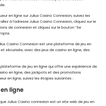
ide.
ur en ligne sur Julius Casino Connexion, suivez les
allez à l’adresse Julius Casino Connexion, cliquez sur le
ions de connexion et cliquez sur le bouton “Se
ompte.
lius Casino Connexion est une plateforme de jeu en
 et sécurisée, avec des jeux de casino en ligne, des
 plateforme de jeu en ligne qui offre une expérience de
asino en ligne, des jackpots et des promotions
ur en ligne, suivez les étapes suivantes :
en ligne
que Julius Casino connexion est un site web de jeu en