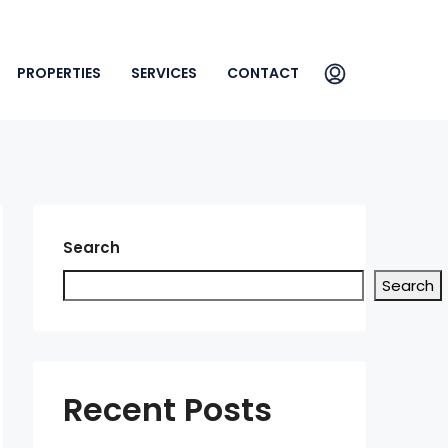
PROPERTIES
SERVICES
CONTACT
Search
Search
Recent Posts