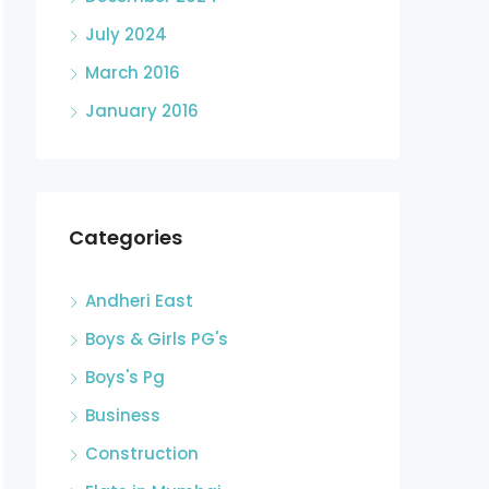
July 2024
March 2016
January 2016
Categories
Andheri East
Boys & Girls PG's
Boys's Pg
Business
Construction