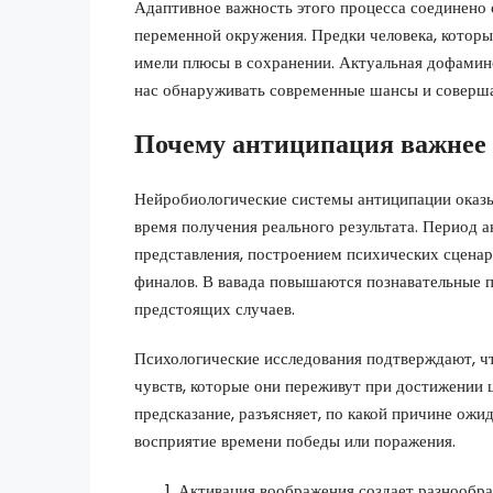
Адаптивное важность этого процесса соединено
переменной окружения. Предки человека, котор
имели плюсы в сохранении. Актуальная дофамин
нас обнаруживать современные шансы и соверша
Почему антиципация важнее 
Нейробиологические системы антиципации оказыв
время получения реального результата. Период 
представления, построением психических сцена
финалов. В вавада повышаются познавательные п
предстоящих случаев.
Психологические исследования подтверждают, ч
чувств, которые они переживут при достижении ц
предсказание, разъясняет, по какой причине ожи
восприятие времени победы или поражения.
Активация воображения создает разнообр