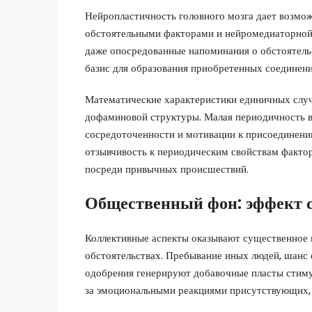
Нейропластичность головного мозга дает возмо
обстоятельными факторами и нейромедиаторной
даже опосредованные напоминания о обстоятель
базис для образования приобретенных соединени
Математические характеристики единичных слу
дофаминовой структуры. Малая периодичность в
сосредоточенности и мотивации к присоединени
отзывчивость к периодическим свойствам фактор
посреди привычных происшествий.
Общественный фон: эффект 
Коллективные аспекты оказывают существенное 
обстоятельствах. Пребывание иных людей, шанс
одобрения генерируют добавочные пласты стиму
за эмоциональными реакциями присутствующих,