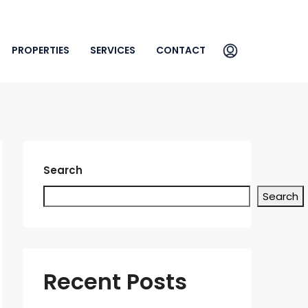
PROPERTIES
SERVICES
CONTACT
Search
Search
Recent Posts