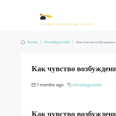
Home
Uncategorized
Как чувство возбуждения 
Как чувство возбуждени
7 months ago
Uncategorized
Как чувство возбуждени