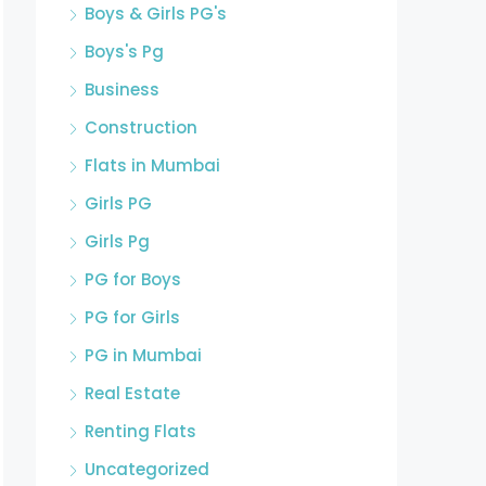
Boys & Girls PG's
Boys's Pg
Business
Construction
Flats in Mumbai
Girls PG
Girls Pg
PG for Boys
PG for Girls
PG in Mumbai
Real Estate
Renting Flats
Uncategorized