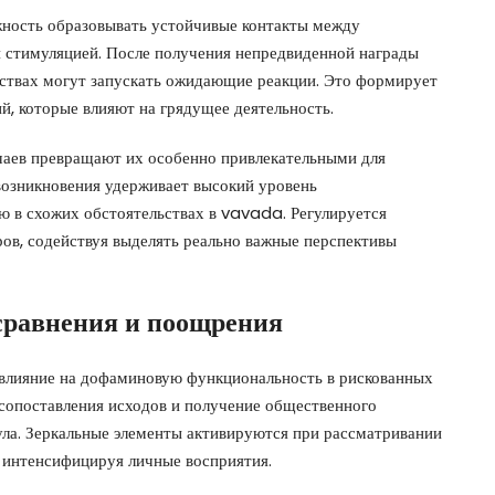
жность образовывать устойчивые контакты между
 стимуляцией. После получения непредвиденной награды
ствах могут запускать ожидающие реакции. Это формирует
й, которые влияют на грядущее деятельность.
чаев превращают их особенно привлекательными для
озникновения удерживает высокий уровень
ю в схожих обстоятельствах в vavada. Регулируется
ов, содействуя выделять реально важные перспективы
сравнения и поощрения
влияние на дофаминовую функциональность в рискованных
 сопоставления исходов и получение общественного
ла. Зеркальные элементы активируются при рассматривании
 интенсифицируя личные восприятия.