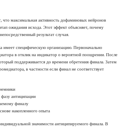
, что максимальная активность дофаминовых нейронов
 этап ожидания исхода. Этот эффект объясняет, почему
непосредственный результат случая.
а имеет специфическую организацию. Первоначально
иатора в отклик на индикатор о вероятной поощрении. После
 который поддерживается до времени обретения финала. Затем
омедиатора, в частности если финал не соответствует
риемники
 фазу антиципации
гаемому финалу
снове накопленного опыта
 индивидуальной значимости антиципируемого финала. В