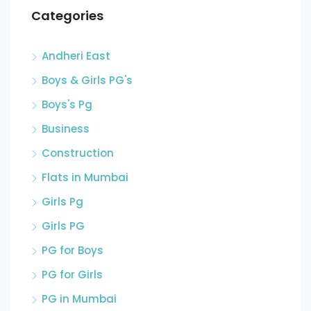
Categories
Andheri East
Boys & Girls PG's
Boys's Pg
Business
Construction
Flats in Mumbai
Girls Pg
Girls PG
PG for Boys
PG for Girls
PG in Mumbai