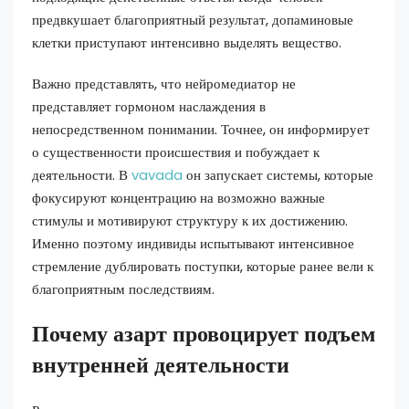
предвкушает благоприятный результат, допаминовые
клетки приступают интенсивно выделять вещество.
Важно представлять, что нейромедиатор не
представляет гормоном наслаждения в
непосредственном понимании. Точнее, он информирует
о существенности происшествия и побуждает к
деятельности. В
vavada
он запускает системы, которые
фокусируют концентрацию на возможно важные
стимулы и мотивируют структуру к их достижению.
Именно поэтому индивиды испытывают интенсивное
стремление дублировать поступки, которые ранее вели к
благоприятным последствиям.
Почему азарт провоцирует подъем
внутренней деятельности