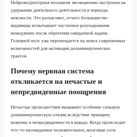
Нейромедиаторная механизм эволюционно настроена на
удержание деятельного деятельности в периоды
неясности. Это разъясняет, отчего большинство
индивиды испытывают частичное разочарование
немедленно после обретения ожидаемой задачи.
Головной мозг уже перемещается на поиск современных
возможностей для активации допаминергических
трактов.
Почему нервная система
откликается на нечастые и
непредвиденные поощрения
Нечастые происшествия вызывают особенно сильную
допаминергическую отклик вследствие принципу
новизны и непредвиденности в вавада. Когда происходит
что-то неожиданное положительное, мозговые сети