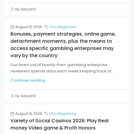
by Aarushi1
August 8, 2026
Uncategorized
Bonuses, payment strategies, online game,
detachment moments, plus the means to
access specific gambling enterprises may
vary by the country
Our team out of twenty-five+ gambling enterprise
reviewers spends days each week keeping track of...
Continue reading
by Aarushi1
August 8, 2026
Uncategorized
Variety of Social Casinos 2026: Play Real
money Video game & Profit Honors