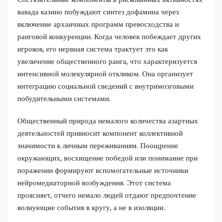
вавада казино побуждают синтез дофамина через
включение архаичных программ превосходства и
ранговой конкуренции. Когда человек побеждает других
игроков, его нервная система трактует это как
увеличение общественного ранга, что характеризуется
интенсивной молекулярной откликом. Она организует
интеграцию социальной сведений с внутримозговыми
побудительными системами.
Общественный природа немалого количества азартных
деятельностей привносит компонент коллективной
значимости к личным переживаниям. Поощрение
окружающих, восхищение победой или понимание при
поражении формируют вспомогательные источники
нейромедиаторной возбуждения. Этот система
проясняет, отчего немало людей отдают предпочтение
волнующие события в кругу, а не в изоляции.