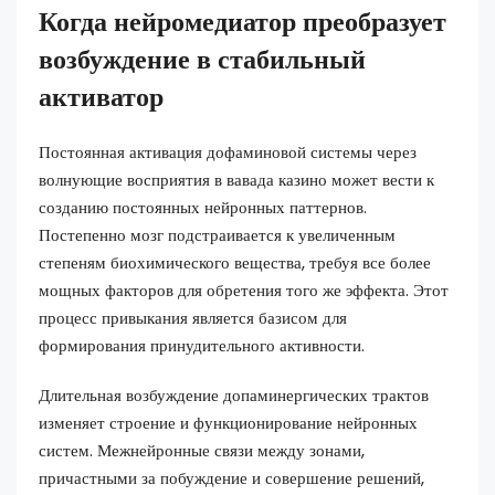
Когда нейромедиатор преобразует
возбуждение в стабильный
активатор
Постоянная активация дофаминовой системы через
волнующие восприятия в вавада казино может вести к
созданию постоянных нейронных паттернов.
Постепенно мозг подстраивается к увеличенным
степеням биохимического вещества, требуя все более
мощных факторов для обретения того же эффекта. Этот
процесс привыкания является базисом для
формирования принудительного активности.
Длительная возбуждение допаминергических трактов
изменяет строение и функционирование нейронных
систем. Межнейронные связи между зонами,
причастными за побуждение и совершение решений,