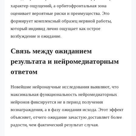
характер ощущений, а орбитофронтальная зона
оценивает вероятные риски и преимущества. Это
формирует комплексный образец нервной работы,
который индивид лично ощущает как острое
возбуждение и ожидание.
Связь между ожиданием
результата и нейромедиаторным
ответом
Новейшие нейронаучные исследования выявляют, что
максимальная функциональность нейромедиаторных
нейронов фиксируется не в период получения
вознаграждения, а в фазу ожидания исхода. Этот эффект
объясняет, отчего ожидание зачастую доставляет более
радости, чем фактический результат случая.