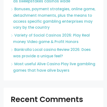
as sweepstakes casinos wade
Bonuses, payment strategies, online game,
detachment moments, plus the means to
access specific gambling enterprises may
vary by the country
Variety of Social Casinos 2026: Play Real
money Video game & Profit Honors
Bankrolla Local casino Review 2026: Does
was provide a unique feel?
Most useful Alive Casino Play live gambling
games that have alive buyers
Recent Comments