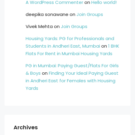
A WordPress Commenter
on
Hello world!
deepika sonawane
on
Join Groups
Vivek Mehta
on
Join Groups
Housing Yards: PG for Professionals and
Students in Andheri East, Mumbai
on
1 BHK
Flats For Rent in Mumbai Housing Yards
PG in Mumbai: Paying Guest/Flats For Girls
& Boys
on
Finding Your Ideal Paying Guest
in Andheri East for Females with Housing
Yards
Archives