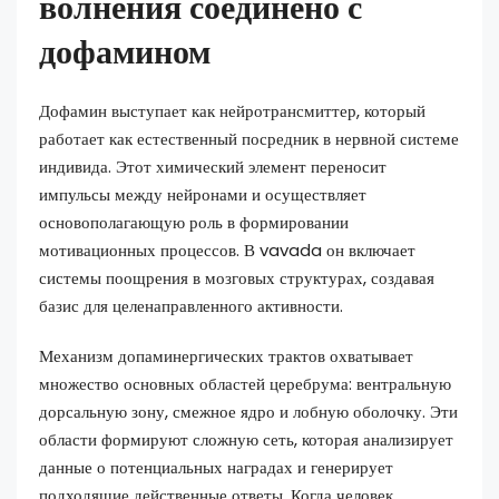
волнения соединено с
дофамином
Дофамин выступает как нейротрансмиттер, который
работает как естественный посредник в нервной системе
индивида. Этот химический элемент переносит
импульсы между нейронами и осуществляет
основополагающую роль в формировании
мотивационных процессов. В vavada он включает
системы поощрения в мозговых структурах, создавая
базис для целенаправленного активности.
Механизм допаминергических трактов охватывает
множество основных областей церебрума: вентральную
дорсальную зону, смежное ядро и лобную оболочку. Эти
области формируют сложную сеть, которая анализирует
данные о потенциальных наградах и генерирует
подходящие действенные ответы. Когда человек