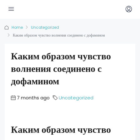
Home
Uncategorized
Каким образом чувство волнения соединено с дофамином
Каким образом чувство
волнения соединено с
дофамином
7 months ago
Uncategorized
Каким образом чувство