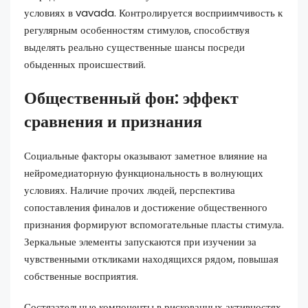
условиях в vavada. Контролируется восприимчивость к
регулярным особенностям стимулов, способствуя
выделять реально существенные шансы посреди
обыденных происшествий.
Общественный фон: эффект
сравнения и признания
Социальные факторы оказывают заметное влияние на
нейромедиаторную функциональность в волнующих
условиях. Наличие прочих людей, перспектива
сопоставления финалов и достижение общественного
признания формируют вспомогательные пласты стимула.
Зеркальные элементы запускаются при изучении за
чувственными откликами находящихся рядом, повышая
собственные восприятия.
Состязательные компоненты в рискованных активностях