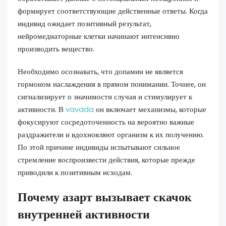
формирует соответствующие действенные ответы. Когда
индивид ожидает позитивный результат,
нейромедиаторные клетки начинают интенсивно
производить вещество.
Необходимо осознавать, что допамин не является
гормоном наслаждения в прямом понимании. Точнее, он
сигнализирует о значимости случая и стимулирует к
активности. В
vavada
он включает механизмы, которые
фокусируют сосредоточенность на вероятно важные
раздражители и вдохновляют организм к их получению.
По этой причине индивиды испытывают сильное
стремление воспроизвести действия, которые прежде
приводили к позитивным исходам.
Почему азарт вызывает скачок
внутренней активности