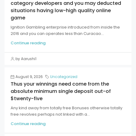
category developers and you may deducted
situations having low-high quality online
game
Ignition Gambling enterprise introduced from inside the
2016 and you can operates less than Curacao...
Continue reading
by Aarushi1
August 9, 2026
Uncategorized
Thus your winnings need come from the
absolute minimum single deposit out-of
$twenty-five
Any kind away from totally free Bonuses otherwise totally
free revolves perhaps not linked with a...
Continue reading