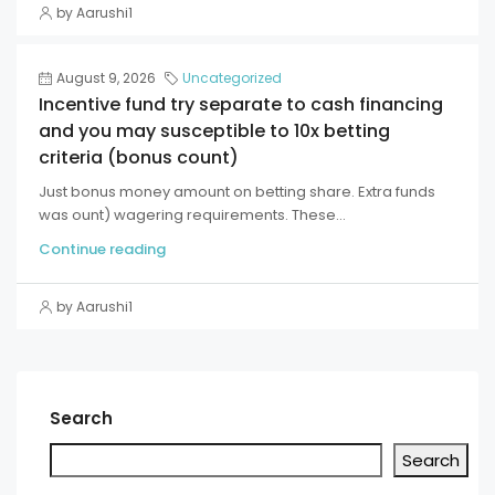
by Aarushi1
August 9, 2026
Uncategorized
Incentive fund try separate to cash financing
and you may susceptible to 10x betting
criteria (bonus count)
Just bonus money amount on betting share. Extra funds
was ount) wagering requirements. These...
Continue reading
by Aarushi1
Search
Search