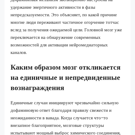
удержание энергичного активности в фазы
непредсказуемости. Это объясняет, по какой причине
многие люди переживают частичное огорчение тотчас
вслед за получения ожидаемой цели. Головной мозг уже
переключается на обнаружение современных
возможностей для активации нейромедиаторных
каналов.
Каким образом мозг откликается
на единичные и непредвиденные
вознаграждения
Единичные случаи инициируют чрезвычайно сильную
дофаминовую ответ благодаря правилу свежести и
неожиданности в вавада. Когда случается что-то
внезапное благоприятное, мозговые структуры
испытывают мощный выброс химического соединения,