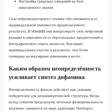
Настройка грядущих ожиданий на базе
накопленного знания
Сила нейромедиаторного отклика обусловливается от
индивидуальной значимости предполагаемого
результата. В vavada она контролирует силу нейронной
реакции в зависимости от персональных предпочтений и
биографического опыта личности. Чем выше
индивидуальная участие в результате, тем более
очевидны молекулярные изменения в мозге.
Каким образом неопределённость
усиливает синтез дофамина
Неопределенность финала действует как сильным
побудителем для допаминергической структуры. Когда
исход события предсказуем, мозговая функциональность
медленно снижается по мере адаптации. Наоборот,