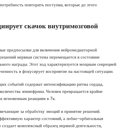
отребность повторить поступки, которые до этого
циирует скачок внутримозговой
ные предпосылки для включения нейромедиаторной
решений нервная система перемещается в состояние
ьного награды. Этот ход характеризуется мощным секрецией
ченность и фокусирует восприятие на настоящей ситуации.
щих событий содержат интенсификацию ритма сердца,
количества эпинефрина. Человек превращается крайне
к мгновенным реакциям в 7к.
твечающие за обработку эмоций и принятие решений.
фективную характер состояний, а лобно-орбитальная
о создает комплексный образец нервной деятельности,