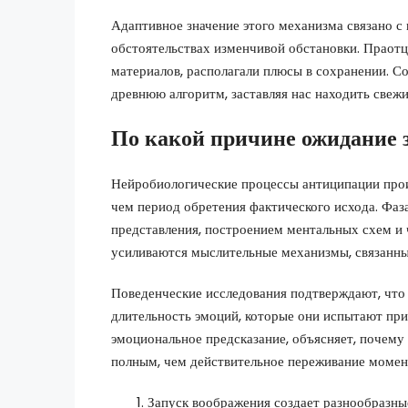
Адаптивное значение этого механизма связано с
обстоятельствах изменчивой обстановки. Праот
материалов, располагали плюсы в сохранении. С
древнюю алгоритм, заставляя нас находить свеж
По какой причине ожидание з
Нейробиологические процессы антиципации произ
чем период обретения фактического исхода. Фаз
представления, построением ментальных схем и
усиливаются мыслительные механизмы, связанны
Поведенческие исследования подтверждают, что
длительность эмоций, которые они испытают при
эмоциональное предсказание, объясняет, почему
полным, чем действительное переживание момен
Запуск воображения создает разнообразны