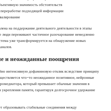
ъективную значимость обстоятельств
а переработке подходящей информации
евалирование
лена на поддержание деятельного деятельности в этапы
ие люди переживают частичное разочарование немедленно
истема уже трансформируется на обнаружение новых
аналов.
тые и неожиданные поощрения
но интенсивную дофаминовую отклик вследствие принципу
уществляется что-то неожиданное позитивное, нейронные
ромедиатора, который превышает обычные значения в
ы укрепления памяти, гарантируя долгосрочное удержание
ет образовывать стабильные соединения между