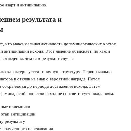
ое азарт и антиципацию.
ением результата и
м
т, что максимальная активность допаминергических клеток
ап антиципации исхода. Этот явление объясняет, по какой
аслаждения, чем сам результат случая.
ика характеризуется типичную структуру. Первоначально
атора в отклик на знак о вероятной награде. Потом
й сохраняется до периода достижения исхода. Затем
амина, особенно если исход не соответствует ожиданиям.
рные приемники
 этап антиципации
у результату
е полученного переживания