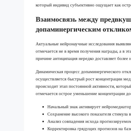
который индивид субъективно ощущает как остр
Взаимосвязь между предвкуш
допаминергическим отклико
Актуальные нейронаучные исследования выявляю
отмечается не в время получения награды, а в эт
причине антиципация нередко доставляет более н
Динамическая процесс допаминергического откл
осуществляется быстрый рост концентрации меди
происходит этап постоянной активности, которы
отмечается острое уменьшение концентрации доф
Начальный знак активирует нейромедиато
Сохранение высокого показателя стимула в
Анализ совпадения исхода прогнозируемом
Корректировка грядущих прогнозов на баз