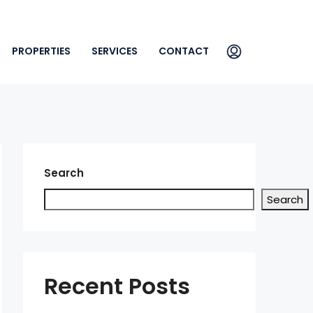
PROPERTIES
SERVICES
CONTACT
Search
Search
Recent Posts