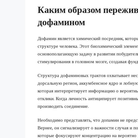
Каким образом пережив
дофамином
Дофамин является химический посредник, котор
структуре человека. Этот биохимический элемен
основополагающую задачу в развитии побудител
стимулирования в головном мозге, создавая фун
Структура дофаминовых трактов охватывает неск
дорсальную регион, аккумбенсное ядро и лобну
которая интерпретирует информацию о вероятны
отклики. Когда личность антиципирует позитивн
производить соединение.
Необходимо представлять, что допамин не предс
Вернее, он сигнализирует о важности случая и п
которые фокусируют концентрацию на вероятно 