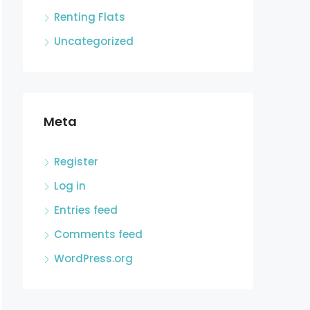
Renting Flats
Uncategorized
Meta
Register
Log in
Entries feed
Comments feed
WordPress.org