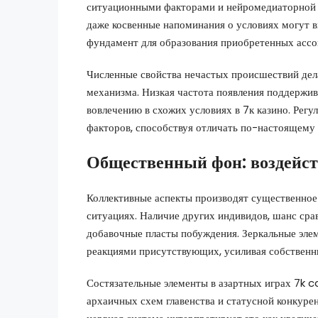
ситуационными факторами и нейромедиаторной 
даже косвенные напоминания о условиях могут
фундамент для образования приобретенных ассоц
Численные свойства нечастых происшествий де
механизма. Низкая частота появления поддержи
вовлечению в схожих условиях в 7к казино. Рег
факторов, способствуя отличать по-настоящему
Общественный фон: воздейст
Коллективные аспекты производят существенное
ситуациях. Наличие других индивидов, шанс сра
добавочные пласты побуждения. Зеркальные эле
реакциями присутствующих, усиливая собственн
Состязательные элементы в азартных играх 7k c
архаичных схем главенства и статусной конкурен