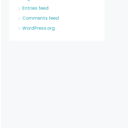
Entries feed
Comments feed
WordPress.org