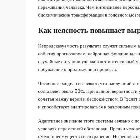
переживания человека. Чем интенсивнее персона
биохимические трансформации в головном мозге
Как неясность повышает выр
Непредсказуемость результата служит сильным 
события прогнозируем, нейронная функционально
случайные ситуации удерживают интенсивный ур
побуждение к продолжению процесса.
Численные модели выявляют, что наилучший сте
составляет около 50%. При данной вероятности 
сочетая между верой и беспокойством. В 1хслот
и способствует адаптироваться к различным пок
Адаптивное значение этого системы связано с п
условиях переменной обстановки. Предки челове
имели преимущества в сохранении. Нынешняя не