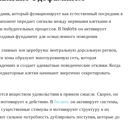
дник, который функционирует как естественный посредник в
омпонент передает сигналы между нервными клетками и
 побудительных процессов. В 1xslots он активирует
оздавая фундамент для осмысленного поведения.
 главных зон церебрума: вентральную дорсальную регион,
и зоны образуют многоуровневую сеть, которая
дениях и создает адекватные поведенческие отклики. Когда
медиаторные клетки начинают энергично секретировать
ется веществом удовольствия в прямом смысле. Скорее, он
 мотивирует к действию. В
1хслотс
он активирует системы,
 существенные стимулы и мотивируют структуру к их
ют сильное потребность дублировать поступки, которые до