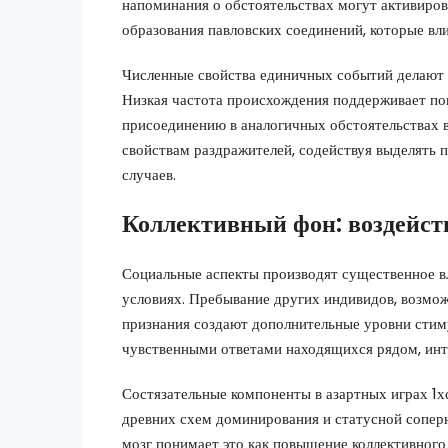
напоминания о обстоятельствах могут активиро
образования павловских соединений, которые вл
Численные свойства единичных событий делают
Низкая частота происхождения поддерживает по
присоединению в аналогичных обстоятельствах в
свойствам раздражителей, содействуя выделят
случаев.
Коллективный фон: воздейст
Социальные аспекты производят существенное в
условиях. Пребывание других индивидов, возмож
признания создают дополнительные уровни сти
чувственными ответами находящихся рядом, инт
Состязательные компоненты в азартных играх 1х
древних схем доминирования и статусной соперн
мозг понимает это как повышение коллективного