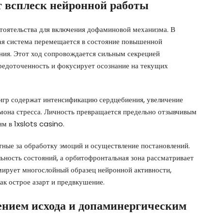
т всплеск нейронной работы
оятельства для включения дофаминовой механизма. В
ая система перемещается в состояние повышенной
ния. Этот ход сопровождается сильным секрецией
редоточенность и фокусирует осознание на текущих
игр содержат интенсификацию сердцебиения, увеличение
рмона стресса. Личность превращается предельно отзывчивым
м в 1xslots casino.
стные за обработку эмоций и осуществление постановлений.
ьность состояний, а орбитофронтальная зона рассматривает
ирует многослойный образец нейронной активности,
к острое азарт и предвкушение.
нием исхода и допаминергическим