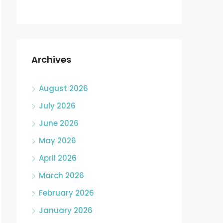
Archives
August 2026
July 2026
June 2026
May 2026
April 2026
March 2026
February 2026
January 2026