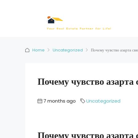
Home
Uncategorized
Почему чувство азарта св
Почему чувство азарта 
7 months ago
Uncategorized
Почему чувство азарта 