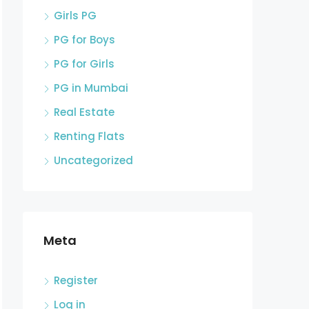
Girls PG
PG for Boys
PG for Girls
PG in Mumbai
Real Estate
Renting Flats
Uncategorized
Meta
Register
Log in