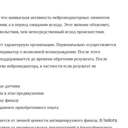
 что наивысшая активность нейромедиаторных элементов
ия, а в период ожидания исхода. Этот явление объясняет,
вольствия, чем непосредственный исход происшествия.
т характерную организацию. Первоначально осуществляется
 индикатор о возможной вознаграждении. После этого
поддерживается до времени обретения результата. После
ва нейромедиатора, в частности если результат не
ые датчики
а в этап предвкушения
му финалу
даменте приобретенного опыта
ется от личной ценности антиципируемого финала. В 1xslots
 связи от индивидуальных предпочтений и биографического