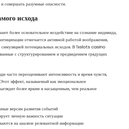
 и совершать разумные опасности.
мого исхода
ют более основательное воздействие на сознание индивида,
антиципации отмечается активной работой воображения,
 симуляцией потенциальных исходов. В 1xslots casino
ванные с структурированием и предвидением грядущих
ди часто переоценивают интенсивность и время чувств,
 Этот эффект, называемый как эмоциональное
выглядит более ярким и насыщенным, чем реальное
зные версии развития событий
рует личную важность ситуации
ваются на анализе релевантной информации