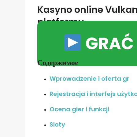
Kasyno online Vulkan
platformy
GRAĆ
Содержимое
Wprowadzenie i oferta gr
Rejestracja i interfejs użyt
Ocena gier i funkcji
Sloty