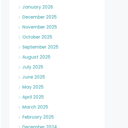
January 2026
December 2025
November 2025
October 2025
September 2025
August 2025
July 2025
June 2025
May 2025
April 2025
March 2025
February 2025
December 2024