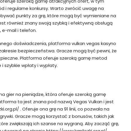
 oferuje szeroką gamę atrakcyjnych ofert, w tym
d i regularne konkursy. Warto zwrócić uwagę na
bywać punkty za grę, które mogą być wymieniane na
jest również znany swoją szybką i efektywną obsługą
 e-mail i telefon.
mnego doświadczenia, platforma vulkan vegas kasyno
 zakresie bezpieczeństwa. Gracze mogą być pewni, że
bezpieczne. Platforma oferuje szeroką gamę metod
 szybkie wpłaty i wypłaty.
a gier na pieniądze, która oferuje szeroką gamę
Platforma ta jest znana pod nazwą Vegas Vulkan i jest
rg.pl/ . Oferuje ona grę na 91 linii, co pozwala na
zgrywki. Gracze mogą korzystać z bonusów, takich jak
które zwiększają ich szanse na wygraną. Aby zacząć grę,
utworzyć na stronie https://www.kapliczki.org.pl/