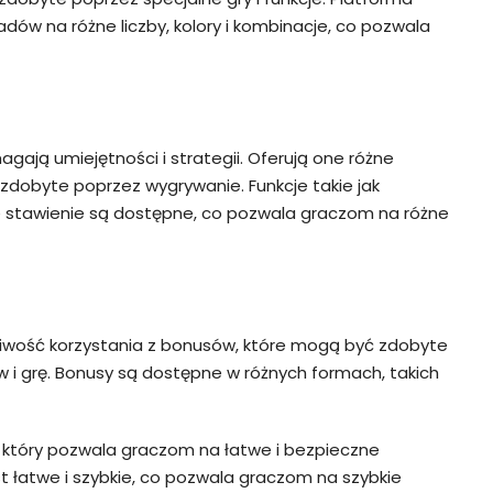
dów na różne liczby, kolory i kombinacje, co pozwala
agają umiejętności i strategii. Oferują one różne
 zdobyte poprzez wygrywanie. Funkcje takie jak
ne stawienie są dostępne, co pozwala graczom na różne
liwość korzystania z bonusów, które mogą być zdobyte
w i grę. Bonusy są dostępne w różnych formach, takich
 który pozwala graczom na łatwe i bezpieczne
st łatwe i szybkie, co pozwala graczom na szybkie