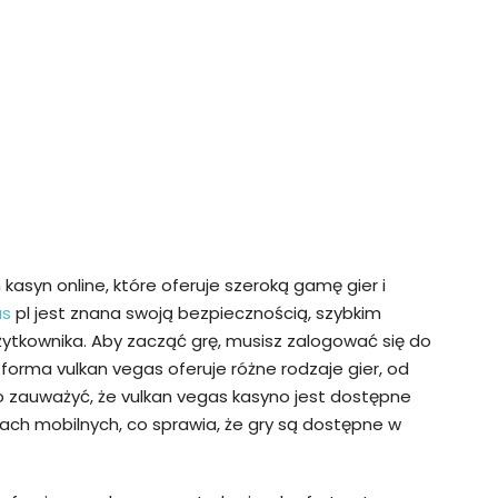
kasyn online, które oferuje szeroką gamę gier i
as
pl jest znana swoją bezpiecznością, szybkim
użytkownika. Aby zacząć grę, musisz zalogować się do
forma vulkan vegas oferuje różne rodzaje gier, od
to zauważyć, że vulkan vegas kasyno jest dostępne
ach mobilnych, co sprawia, że gry są dostępne w