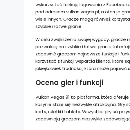
wykorzystać funkcję logowania z Facebooka
pod adresem vulkan vegas pl, a oferuje grac
wiele innych. Gracze mogą również korzystać
szybkie i łatwe granie.
W celu zwiększenia swojej wygody, gracze mo
pozwalają na szybkie i łatwe granie. Interfe
zapewnić graczom najnowsze funkcje i funkc
korzystać z funkcji wsparcia klienta, które
jakiejkolwiek trudności, która może pojawić 
Ocena gier i funkcji
Vulkan Vegas 91 to platforma, która oferuje 
kasynie staje się niezwykle atrakcyjna. Gry 
karty, ruletki i tablety. Wszystkie gry są 
zapewniają graczom niezwykle zadowalając