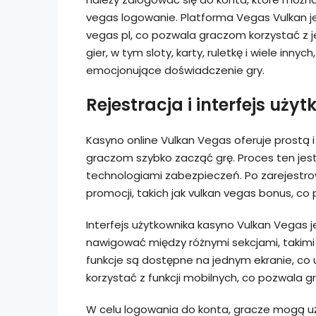
vegas logowanie. Platforma Vegas Vulkan jes
vegas pl, co pozwala graczom korzystać z 
gier, w tym sloty, karty, ruletkę i wiele inn
emocjonujące doświadczenie gry.
Rejestracja i interfejs uży
Kasyno online Vulkan Vegas oferuje prostą i
graczom szybko zacząć grę. Proces ten jes
technologiami zabezpieczeń. Po zarejestrow
promocji, takich jak vulkan vegas bonus, c
Interfejs użytkownika kasyno Vulkan Vegas 
nawigować między różnymi sekcjami, takimi j
funkcje są dostępne na jednym ekranie, co 
korzystać z funkcji mobilnych, co pozwala 
W celu logowania do konta, gracze mogą uż