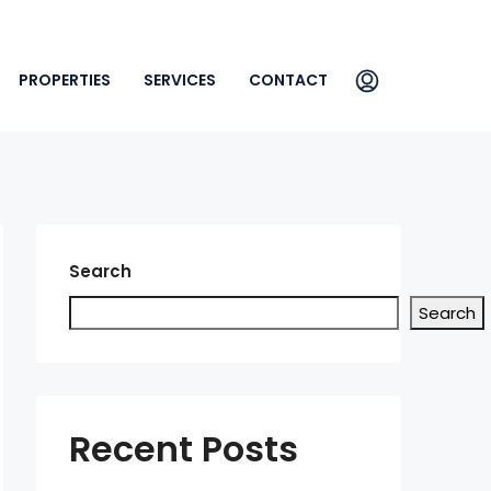
PROPERTIES
SERVICES
CONTACT
Search
Search
Recent Posts