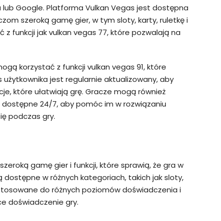
 lub Google. Platforma Vulkan Vegas jest dostępna
zom szeroką gamę gier, w tym sloty, karty, ruletkę i
 z funkcji jak vulkan vegas 77, które pozwalają na
gą korzystać z funkcji vulkan vegas 91, które
js użytkownika jest regularnie aktualizowany, aby
je, które ułatwiają grę. Gracze mogą również
 są dostępne 24/7, aby pomóc im w rozwiązaniu
się podczas gry.
szeroką gamę gier i funkcji, które sprawią, że gra w
są dostępne w różnych kategoriach, takich jak sloty,
przystosowane do różnych poziomów doświadczenia i
e doświadczenie gry.