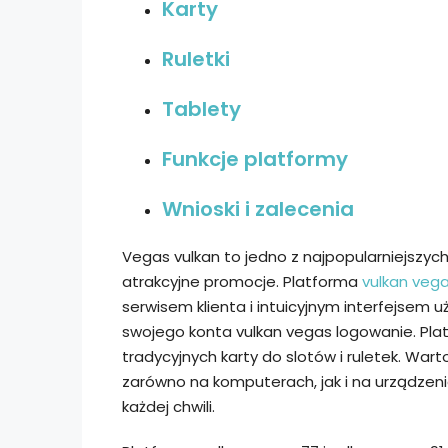
Karty
Ruletki
Tablety
Funkcje platformy
Wnioski i zalecenia
Vegas vulkan to jedno z najpopularniejszych 
atrakcyjne promocje. Platforma
vulkan veg
serwisem klienta i intuicyjnym interfejsem 
swojego konta vulkan vegas logowanie. Plat
tradycyjnych karty do slotów i ruletek. War
zarówno na komputerach, jak i na urządzeni
każdej chwili.