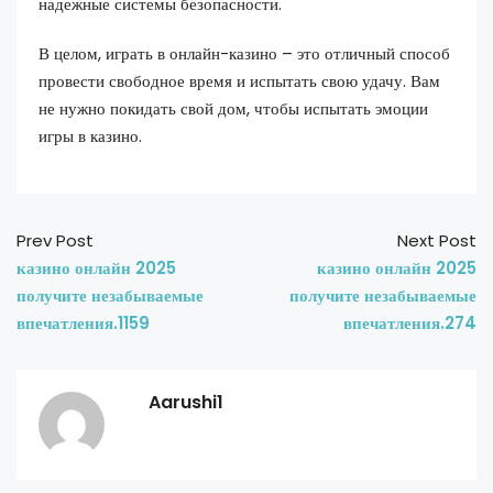
надежные системы безопасности.
В целом, играть в онлайн-казино – это отличный способ
провести свободное время и испытать свою удачу. Вам
не нужно покидать свой дом, чтобы испытать эмоции
игры в казино.
Prev Post
Next Post
казино онлайн 2025
казино онлайн 2025
получите незабываемые
получите незабываемые
впечатления.1159
впечатления.274
Aarushi1