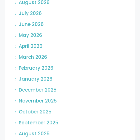
August 2026
July 2026
June 2026
May 2026
April 2026
March 2026
February 2026
January 2026
December 2025
November 2025
October 2025
September 2025
August 2025