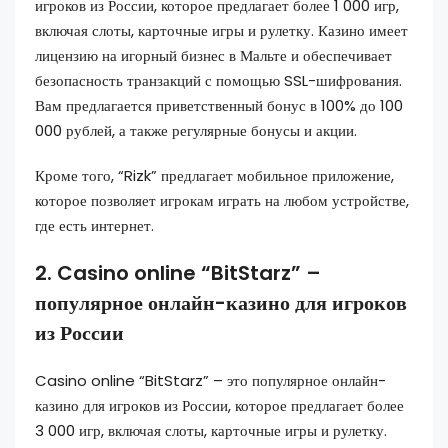
игроков из России, которое предлагает более 1 000 игр,
включая слоты, карточные игры и рулетку. Казино имеет
лицензию на игорный бизнес в Мальте и обеспечивает
безопасность транзакций с помощью SSL-шифрования.
Вам предлагается приветственный бонус в 100% до 100
000 рублей, а также регулярные бонусы и акции.
Кроме того, “Rizk” предлагает мобильное приложение,
которое позволяет игрокам играть на любом устройстве,
где есть интернет.
2. Casino online “BitStarz” –
популярное онлайн-казино для игроков
из России
Casino online “BitStarz” – это популярное онлайн-
казино для игроков из России, которое предлагает более
3 000 игр, включая слоты, карточные игры и рулетку.