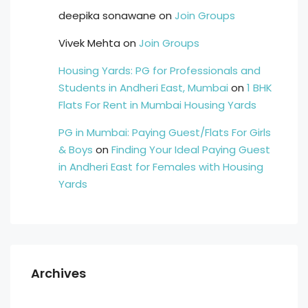
deepika sonawane
on
Join Groups
Vivek Mehta
on
Join Groups
Housing Yards: PG for Professionals and
Students in Andheri East, Mumbai
on
1 BHK
Flats For Rent in Mumbai Housing Yards
PG in Mumbai: Paying Guest/Flats For Girls
& Boys
on
Finding Your Ideal Paying Guest
in Andheri East for Females with Housing
Yards
Archives