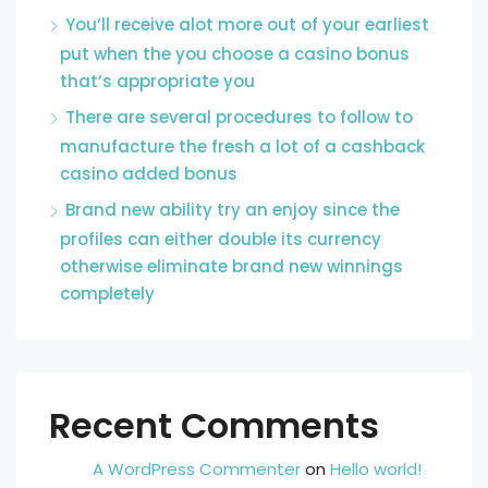
You’ll receive alot more out of your earliest
put when the you choose a casino bonus
that’s appropriate you
There are several procedures to follow to
manufacture the fresh a lot of a cashback
casino added bonus
Brand new ability try an enjoy since the
profiles can either double its currency
otherwise eliminate brand new winnings
completely
Recent Comments
A WordPress Commenter
on
Hello world!