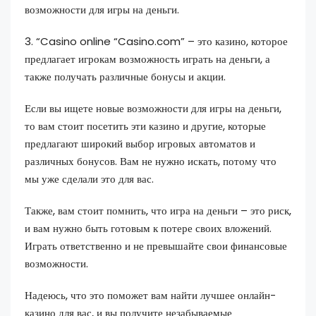
возможности для игры на деньги.
3. “Casino online “Casino.com” – это казино, которое
предлагает игрокам возможность играть на деньги, а
также получать различные бонусы и акции.
Если вы ищете новые возможности для игры на деньги,
то вам стоит посетить эти казино и другие, которые
предлагают широкий выбор игровых автоматов и
различных бонусов. Вам не нужно искать, потому что
мы уже сделали это для вас.
Также, вам стоит помнить, что игра на деньги – это риск,
и вам нужно быть готовым к потере своих вложений.
Играть ответственно и не превышайте свои финансовые
возможности.
Надеюсь, что это поможет вам найти лучшее онлайн-
казино для вас, и вы получите незабываемые