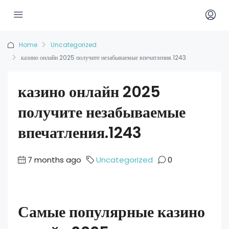
Home
Uncategorized
казино онлайн 2025 получите незабываемые впечатления.1243
казино онлайн 2025
получите незабываемые
впечатления.1243
7 months ago
Uncategorized
0
Самые популярные казино