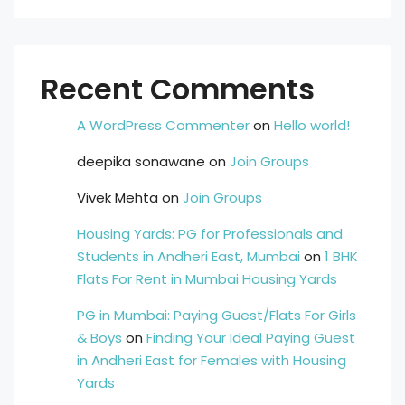
Recent Comments
A WordPress Commenter
on
Hello world!
deepika sonawane
on
Join Groups
Vivek Mehta
on
Join Groups
Housing Yards: PG for Professionals and
Students in Andheri East, Mumbai
on
1 BHK
Flats For Rent in Mumbai Housing Yards
PG in Mumbai: Paying Guest/Flats For Girls
& Boys
on
Finding Your Ideal Paying Guest
in Andheri East for Females with Housing
Yards