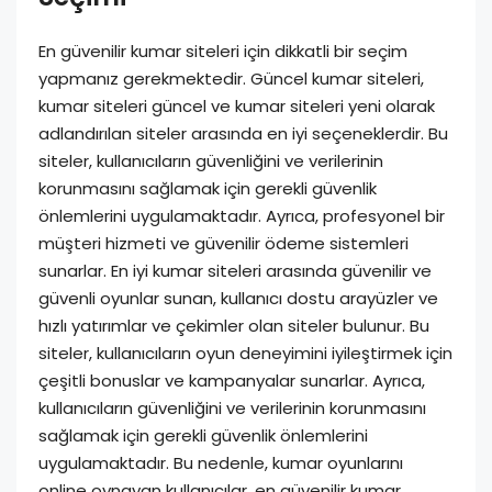
En güvenilir kumar siteleri için dikkatli bir seçim
yapmanız gerekmektedir. Güncel kumar siteleri,
kumar siteleri güncel ve kumar siteleri yeni olarak
adlandırılan siteler arasında en iyi seçeneklerdir. Bu
siteler, kullanıcıların güvenliğini ve verilerinin
korunmasını sağlamak için gerekli güvenlik
önlemlerini uygulamaktadır. Ayrıca, profesyonel bir
müşteri hizmeti ve güvenilir ödeme sistemleri
sunarlar. En iyi kumar siteleri arasında güvenilir ve
güvenli oyunlar sunan, kullanıcı dostu arayüzler ve
hızlı yatırımlar ve çekimler olan siteler bulunur. Bu
siteler, kullanıcıların oyun deneyimini iyileştirmek için
çeşitli bonuslar ve kampanyalar sunarlar. Ayrıca,
kullanıcıların güvenliğini ve verilerinin korunmasını
sağlamak için gerekli güvenlik önlemlerini
uygulamaktadır. Bu nedenle, kumar oyunlarını
online oynayan kullanıcılar, en güvenilir kumar