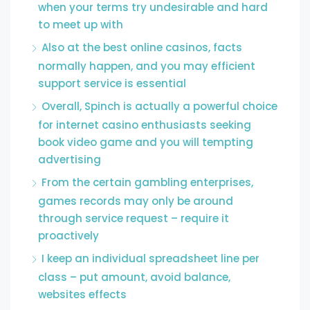
when your terms try undesirable and hard
to meet up with
Also at the best online casinos, facts
normally happen, and you may efficient
support service is essential
Overall, Spinch is actually a powerful choice
for internet casino enthusiasts seeking
book video game and you will tempting
advertising
From the certain gambling enterprises,
games records may only be around
through service request – require it
proactively
I keep an individual spreadsheet line per
class – put amount, avoid balance,
websites effects