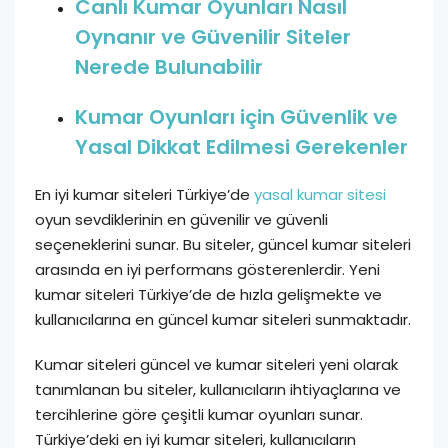
Canlı Kumar Oyunları Nasıl
Oynanır ve Güvenilir Siteler
Nerede Bulunabilir
Kumar Oyunları için Güvenlik ve
Yasal Dikkat Edilmesi Gerekenler
En iyi kumar siteleri Türkiye’de
yasal kumar sitesi
oyun sevdiklerinin en güvenilir ve güvenli
seçeneklerini sunar. Bu siteler, güncel kumar siteleri
arasında en iyi performans gösterenlerdir. Yeni
kumar siteleri Türkiye’de de hızla gelişmekte ve
kullanıcılarına en güncel kumar siteleri sunmaktadır.
Kumar siteleri güncel ve kumar siteleri yeni olarak
tanımlanan bu siteler, kullanıcıların ihtiyaçlarına ve
tercihlerine göre çeşitli kumar oyunları sunar.
Türkiye’deki en iyi kumar siteleri, kullanıcıların