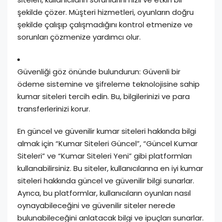
şekilde çözer. Müşteri hizmetleri, oyunların doğru
şekilde çalışıp çalışmadığını kontrol etmenize ve
sorunları çözmenize yardımcı olur.
Güvenliği göz önünde bulundurun: Güvenli bir
ödeme sistemine ve şifreleme teknolojisine sahip
kumar siteleri tercih edin. Bu, bilgilerinizi ve para
transferlerinizi korur.
En güncel ve güvenilir kumar siteleri hakkında bilgi
almak için “Kumar Siteleri Güncel”, “Güncel Kumar
Siteleri” ve “Kumar Siteleri Yeni” gibi platformları
kullanabilirsiniz. Bu siteler, kullanıcılarına en iyi kumar
siteleri hakkında güncel ve güvenilir bilgi sunarlar.
Ayrıca, bu platformlar, kullanıcıların oyunları nasıl
oynayabileceğini ve güvenilir siteler nerede
bulunabileceğini anlatacak bilgi ve ipuçları sunarlar.