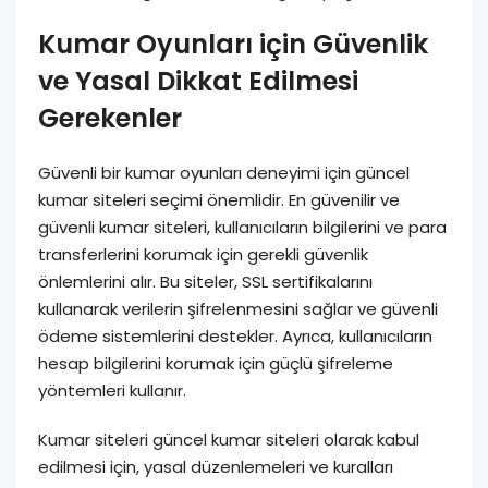
Kumar Oyunları için Güvenlik
ve Yasal Dikkat Edilmesi
Gerekenler
Güvenli bir kumar oyunları deneyimi için güncel
kumar siteleri seçimi önemlidir. En güvenilir ve
güvenli kumar siteleri, kullanıcıların bilgilerini ve para
transferlerini korumak için gerekli güvenlik
önlemlerini alır. Bu siteler, SSL sertifikalarını
kullanarak verilerin şifrelenmesini sağlar ve güvenli
ödeme sistemlerini destekler. Ayrıca, kullanıcıların
hesap bilgilerini korumak için güçlü şifreleme
yöntemleri kullanır.
Kumar siteleri güncel kumar siteleri olarak kabul
edilmesi için, yasal düzenlemeleri ve kuralları