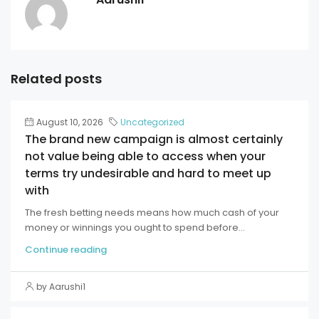
Related posts
August 10, 2026
Uncategorized
The brand new campaign is almost certainly
not value being able to access when your
terms try undesirable and hard to meet up
with
The fresh betting needs means how much cash of your
money or winnings you ought to spend before...
Continue reading
by Aarushi1