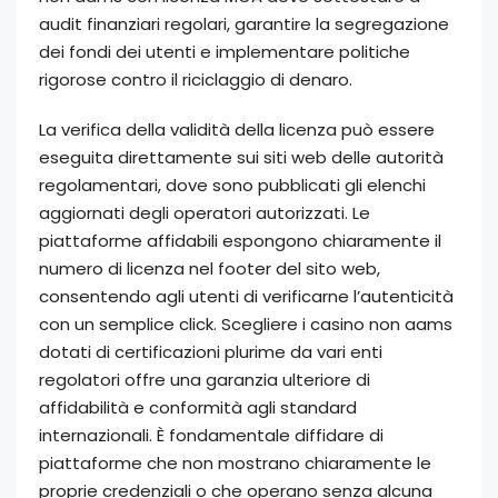
audit finanziari regolari, garantire la segregazione
dei fondi dei utenti e implementare politiche
rigorose contro il riciclaggio di denaro.
La verifica della validità della licenza può essere
eseguita direttamente sui siti web delle autorità
regolamentari, dove sono pubblicati gli elenchi
aggiornati degli operatori autorizzati. Le
piattaforme affidabili espongono chiaramente il
numero di licenza nel footer del sito web,
consentendo agli utenti di verificarne l’autenticità
con un semplice click. Scegliere i casino non aams
dotati di certificazioni plurime da vari enti
regolatori offre una garanzia ulteriore di
affidabilità e conformità agli standard
internazionali. È fondamentale diffidare di
piattaforme che non mostrano chiaramente le
proprie credenziali o che operano senza alcuna