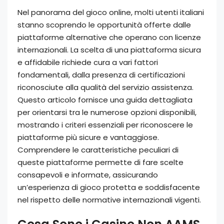
Nel panorama del gioco online, molti utenti italiani
stanno scoprendo le opportunità offerte dalle
piattaforme alternative che operano con licenze
internazionali. La scelta di una piattaforma sicura
e affidabile richiede cura a vari fattori
fondamentali, dalla presenza di certificazioni
riconosciute alla qualità del servizio assistenza.
Questo articolo fornisce una guida dettagliata
per orientarsi tra le numerose opzioni disponibili,
mostrando i criteri essenziali per riconoscere le
piattaforme più sicure e vantaggiose.
Comprendere le caratteristiche peculiari di
queste piattaforme permette di fare scelte
consapevoli e informate, assicurando
un’esperienza di gioco protetta e soddisfacente
nel rispetto delle normative internazionali vigenti.