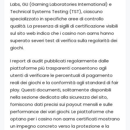
Labs, GLI (Gaming Laboratories International) e
Technical Systems Testing (TST), ciascuno
specializzato in specifiche aree di controllo
qualità. La presenza di sigilli di certificazione visibili
sul sito web indica che i casino non aams hanno
superato severi test di verifica sulla regolarità dei
giochi.
I report di audit pubblicati regolarmente dalle
piattaforme più trasparenti consentono agli
utenti di verificare le percentuali di pagamento
reali dei giochi e la conformità agli standard di fair
play. Questi documenti, solitamente disponibili
nella sezione dedicata alla sicurezza del sito,
forniscono dati precisi sui payout mensili e sulle
performance dei vari giochi. Le piattaforme che
optano per i casino non aams certificati mostrano
un impegno concreto verso la protezione e la