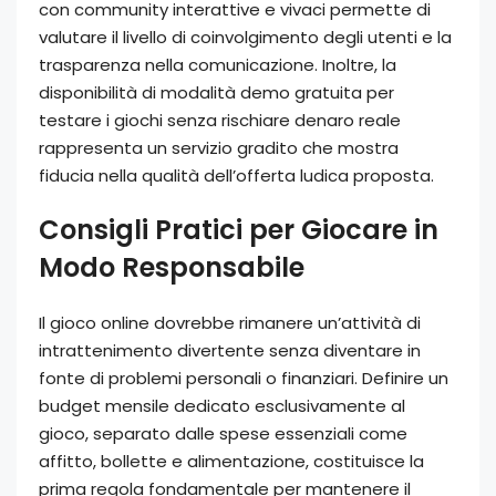
con community interattive e vivaci permette di
valutare il livello di coinvolgimento degli utenti e la
trasparenza nella comunicazione. Inoltre, la
disponibilità di modalità demo gratuita per
testare i giochi senza rischiare denaro reale
rappresenta un servizio gradito che mostra
fiducia nella qualità dell’offerta ludica proposta.
Consigli Pratici per Giocare in
Modo Responsabile
Il gioco online dovrebbe rimanere un’attività di
intrattenimento divertente senza diventare in
fonte di problemi personali o finanziari. Definire un
budget mensile dedicato esclusivamente al
gioco, separato dalle spese essenziali come
affitto, bollette e alimentazione, costituisce la
prima regola fondamentale per mantenere il