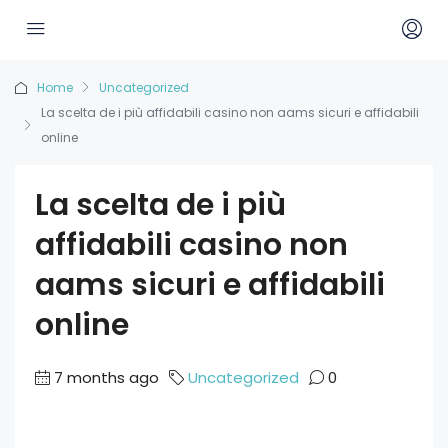
Home
Uncategorized
La scelta de i più affidabili casino non aams sicuri e affidabili
online
La scelta de i più
affidabili casino non
aams sicuri e affidabili
online
7 months ago
Uncategorized
0