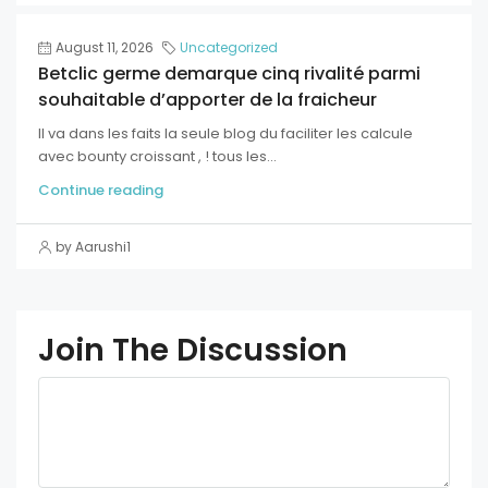
August 11, 2026
Uncategorized
Betclic germe demarque cinq rivalité parmi
souhaitable d’apporter de la fraicheur
Il va dans les faits la seule blog du faciliter les calcule
avec bounty croissant , ! tous les...
Continue reading
by Aarushi1
Join The Discussion