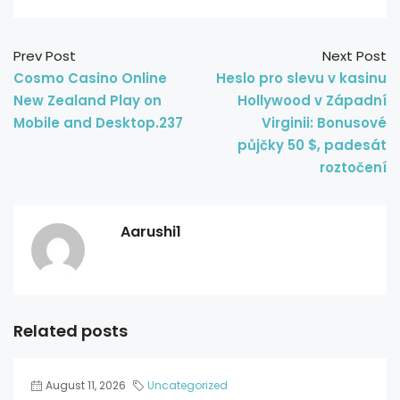
Prev Post
Next Post
Cosmo Casino Online
Heslo pro slevu v kasinu
New Zealand Play on
Hollywood v Západní
Mobile and Desktop.237
Virginii: Bonusové
půjčky 50 $, padesát
roztočení
Aarushi1
Related posts
August 11, 2026
Uncategorized