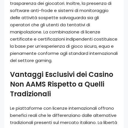
trasparenza dei giocatori. Inoltre, la presenza di
software anti-frode e sistemi di monitoraggio
delle attività sospette salvaguarda sia gli
operatori che gli utenti da tentativi di
manipolazione. La combinazione di licenze
certificate e certificazioni indipendenti costituisce
la base per un’esperienza di gioco sicura, equa e
pienamente conforme agli standard internazionali
del settore gaming.
Vantaggi Esclusivi dei Casino
Non AAMS Rispetto a Quelli
Tradizionali
Le piattaforme con licenze internazionali offrono
benefici reali che le differenziano dalle alternative
tradizionali presenti sul mercato italiano. La libertà