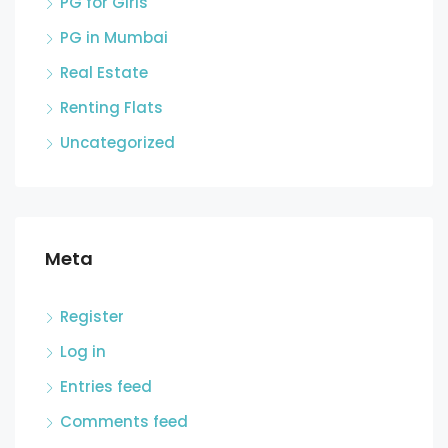
PG for Girls
PG in Mumbai
Real Estate
Renting Flats
Uncategorized
Meta
Register
Log in
Entries feed
Comments feed