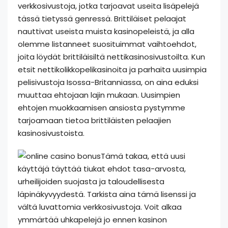
verkkosivustoja, jotka tarjoavat useita lisäpelejä
tässä tietyssä genressä. Brittiläiset pelaajat
nauttivat useista muista kasinopeleistä, ja alla
olemme listanneet suosituimmat vaihtoehdot,
joita löydät brittiläisiltä nettikasinosivustoilta. Kun
etsit nettikolikkopelikasinoita ja parhaita uusimpia
pelisivustoja Isossa-Britanniassa, on aina eduksi
muuttaa ehtojaan lajin mukaan. Uusimpien
ehtojen muokkaamisen ansiosta pystymme
tarjoamaan tietoa brittiläisten pelaajien
kasinosivustoista.
Tämä takaa, että uusi
käyttäjä täyttää tiukat ehdot tasa-arvosta,
urheilijoiden suojasta ja taloudellisesta
läpinäkyvyydestä. Tarkista aina tämä lisenssi ja
vältä luvattomia verkkosivustoja. Voit alkaa
ymmärtää uhkapelejä jo ennen kasinon