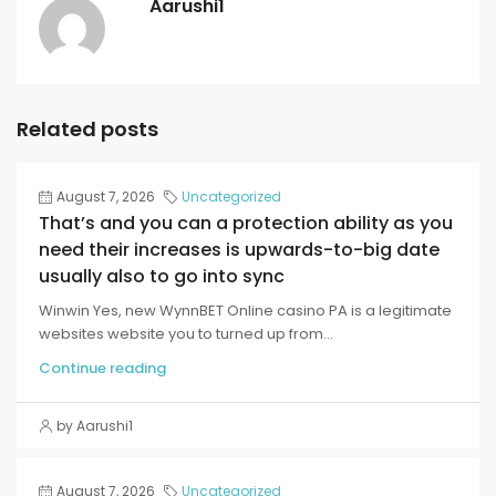
Aarushi1
Related posts
August 7, 2026
Uncategorized
That’s and you can a protection ability as you
need their increases is upwards-to-big date
usually also to go into sync
Winwin Yes, new WynnBET Online casino PA is a legitimate
websites website you to turned up from...
Continue reading
by Aarushi1
August 7, 2026
Uncategorized