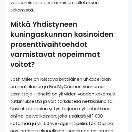
valitsemista ja ensimmäisen talletuksen
tekemistä.
Mitkä Yhdistyneen
kuningaskunnan kasinoiden
prosenttivaihtoehdot
varmistavat nopeimmat
voitot?
Josh Miller on loistava brittiläinen uhkapelialan
ammattilainen ja FindMyCasinon vanhempi
toimittaja. Hänellä on yli viiden vuoden kokemus
tutkimuksesta ja voit tarkastella nettikasinoita.
Uusi uhkapelialan yritys tarjoaa nyt tehokkaan
online-pelivalikoiman, joka sisältää yli 1 000
satamaa ja yli 100 live-agenttipeliä. Loki Casino
nostaa live-uhkapelialan tunnelmaa antamalla