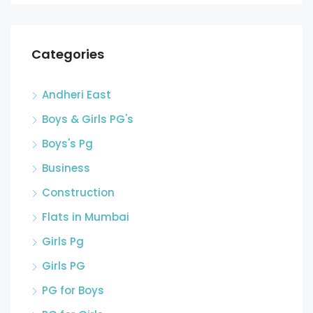
Categories
Andheri East
Boys & Girls PG's
Boys's Pg
Business
Construction
Flats in Mumbai
Girls Pg
Girls PG
PG for Boys