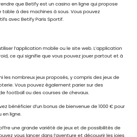
ndre que Betify est un casino en ligne qui propose
 de table à des machines à sous. Vous pouvez
s avec Betify Paris Sportif.
liser l’application mobile ou le site web. L’application
roid, ce qui signifie que vous pouvez jouer partout et à
mi les nombreux jeux proposés, y compris des jeux de
loterie. Vous pouvez également parier sur des
de football ou des courses de chevaux.
uvez bénéficier d’un bonus de bienvenue de 1000 € pour
 en ligne.
 offre une grande variété de jeux et de possibilités de
pouvez vous lancer dans l’aventure et découvrir les joies