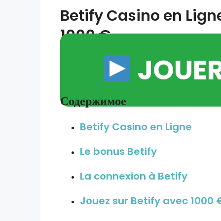
Betify Casino en Ligne
1000 €
JOUE
Содержимое
Betify Casino en Ligne
Le bonus Betify
La connexion à Betify
Jouez sur Betify avec 1000 