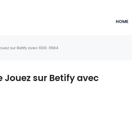
HOME
ouez sur Betify avec 1000 .11684
e Jouez sur Betify avec