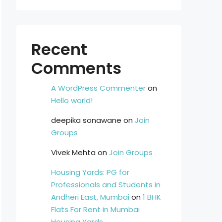
Recent
Comments
A WordPress Commenter
on
Hello world!
deepika sonawane
on
Join
Groups
Vivek Mehta
on
Join Groups
Housing Yards: PG for
Professionals and Students in
Andheri East, Mumbai
on
1 BHK
Flats For Rent in Mumbai
Housing Yards