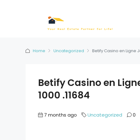
Home
Uncategorized
Betify Casino en Ligne J
Betify Casino en Lign
1000 .11684
7 months ago
Uncategorized
0