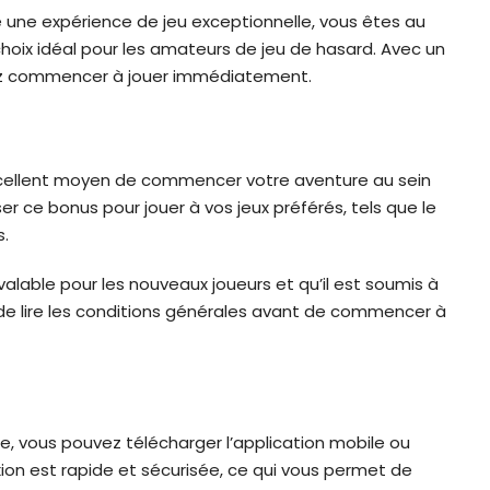
re une expérience de jeu exceptionnelle, vous êtes au
choix idéal pour les amateurs de jeu de hasard. Avec un
ez commencer à jouer immédiatement.
xcellent moyen de commencer votre aventure au sein
ser ce bonus pour jouer à vos jeux préférés, tels que le
s.
valable pour les nouveaux joueurs et qu’il est soumis à
 de lire les conditions générales avant de commencer à
e, vous pouvez télécharger l’application mobile ou
ion est rapide et sécurisée, ce qui vous permet de