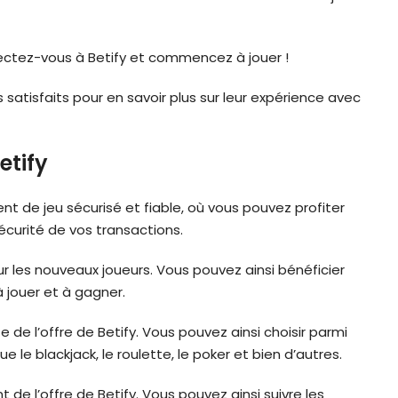
ectez-vous à Betify et commencez à jouer !
ts satisfaits pour en savoir plus sur leur expérience avec
etify
nt de jeu sécurisé et fiable, où vous pouvez profiter
écurité de vos transactions.
r les nouveaux joueurs. Vous pouvez ainsi bénéficier
jouer et à gagner.
 de l’offre de Betify. Vous pouvez ainsi choisir parmi
e le blackjack, le roulette, le poker et bien d’autres.
de l’offre de Betify. Vous pouvez ainsi suivre les