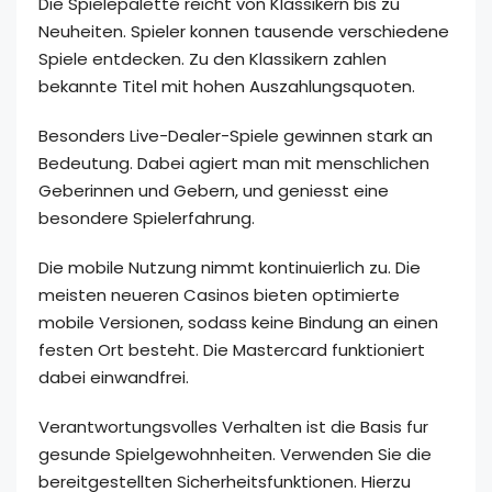
Die Spielepalette reicht von Klassikern bis zu
Neuheiten. Spieler konnen tausende verschiedene
Spiele entdecken. Zu den Klassikern zahlen
bekannte Titel mit hohen Auszahlungsquoten.
Besonders Live-Dealer-Spiele gewinnen stark an
Bedeutung. Dabei agiert man mit menschlichen
Geberinnen und Gebern, und geniesst eine
besondere Spielerfahrung.
Die mobile Nutzung nimmt kontinuierlich zu. Die
meisten neueren Casinos bieten optimierte
mobile Versionen, sodass keine Bindung an einen
festen Ort besteht. Die Mastercard funktioniert
dabei einwandfrei.
Verantwortungsvolles Verhalten ist die Basis fur
gesunde Spielgewohnheiten. Verwenden Sie die
bereitgestellten Sicherheitsfunktionen. Hierzu