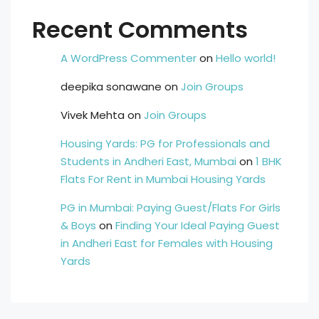
Recent Comments
A WordPress Commenter
on
Hello world!
deepika sonawane
on
Join Groups
Vivek Mehta
on
Join Groups
Housing Yards: PG for Professionals and
Students in Andheri East, Mumbai
on
1 BHK
Flats For Rent in Mumbai Housing Yards
PG in Mumbai: Paying Guest/Flats For Girls
& Boys
on
Finding Your Ideal Paying Guest
in Andheri East for Females with Housing
Yards