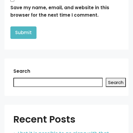
Save my name, email, and website in this
browser for the next time I comment.
Search
Search
Recent Posts