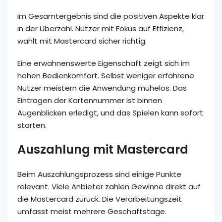
Im Gesamtergebnis sind die positiven Aspekte klar
in der Uberzahl. Nutzer mit Fokus auf Effizienz,
wahlt mit Mastercard sicher richtig.
Eine erwahnenswerte Eigenschaft zeigt sich im
hohen Bedienkomfort. Selbst weniger erfahrene
Nutzer meistern die Anwendung muhelos. Das
Eintragen der Kartennummer ist binnen
Augenblicken erledigt, und das Spielen kann sofort
starten.
Auszahlung mit Mastercard
Beim Auszahlungsprozess sind einige Punkte
relevant. Viele Anbieter zahlen Gewinne direkt auf
die Mastercard zuruck. Die Verarbeitungszeit
umfasst meist mehrere Geschaftstage.