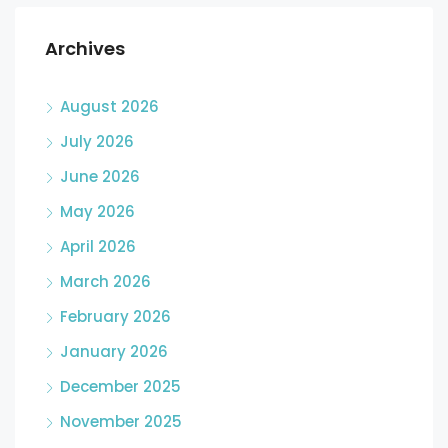
Archives
August 2026
July 2026
June 2026
May 2026
April 2026
March 2026
February 2026
January 2026
December 2025
November 2025