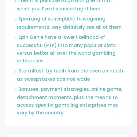
I bet it is possible to go along with that
which you I’ve discussed right here
Speaking of susceptible to wagering
requirements, very definitely see all of them
Spin Genie have a lower likelihood of
successful (RTP) into many popular slots
versus better all over the world gambling
enterprises
StormRush try fresh from the oven as much
as sweepstakes casinos wade
Bonuses, payment strategies, online game,
detachment moments, plus the means to
access specific gambling enterprises may
vary by the country