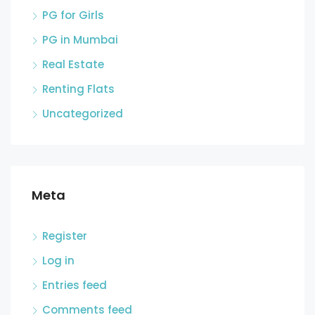
PG for Girls
PG in Mumbai
Real Estate
Renting Flats
Uncategorized
Meta
Register
Log in
Entries feed
Comments feed