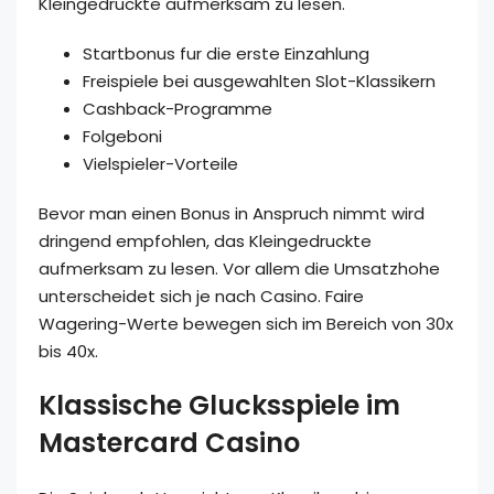
Kleingedruckte aufmerksam zu lesen.
Startbonus fur die erste Einzahlung
Freispiele bei ausgewahlten Slot-Klassikern
Cashback-Programme
Folgeboni
Vielspieler-Vorteile
Bevor man einen Bonus in Anspruch nimmt wird
dringend empfohlen, das Kleingedruckte
aufmerksam zu lesen. Vor allem die Umsatzhohe
unterscheidet sich je nach Casino. Faire
Wagering-Werte bewegen sich im Bereich von 30x
bis 40x.
Klassische Glucksspiele im
Mastercard Casino