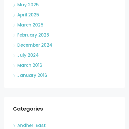
May 2025
April 2025
March 2025
February 2025
December 2024
July 2024
March 2016
January 2016
Categories
Andheri East