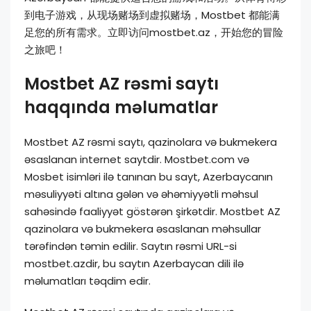
到电子游戏，从现场赌场到虚拟赌场，Mostbet 都能满
足您的所有需求。立即访问mostbet.az，开始您的冒险
之旅吧！
Mostbet AZ rəsmi saytı
haqqında məlumatlar
Mostbet AZ rəsmi saytı, qazinolara və bukmekera
əsaslanan internet saytdir. Mostbet.com və
Mosbet isimləri ilə tanınan bu sayt, Azerbaycanın
məsuliyyəti altına gələn və əhəmiyyətli məhsul
sahəsində faaliyyət göstərən şirkətdir. Mostbet AZ
qazinolara və bukmekera əsaslanan məhsullar
tərəfindən təmin edilir. Saytın rəsmi URL-si
mostbet.azdir, bu saytın Azerbaycan dili ilə
məlumatları təqdim edir.