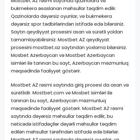
Mostbet AZ rəsmi saytında qazinolara və
bukmekera əsaslanan məhsullar təqdim edilir.
Qazinolarda dəyərsiz oyunlar, və bukmekera
dəyərsiz spor tədbirlərindən istifadə edə bilərsiniz.
Saytın qeydiyyat prosesini asan və sürətli yoldan
tamamlayabilirsiniz. Mostbet AZ qeydiyyat
prosesini mostbet.az saytından yoxlama bilərsiniz.
Mosbet Azerbaycan və Mostbet Azerbaycan
isimləri ilə tanınan bu sayt, Azerbaycan məzmunluq
məqsədində faaliyyət göstərir.
Mostbet AZ rəsmi saytında giriş prosesi da asan və
sürətlidir. Mostbet.com və Mosbet isimləri ilə
tanınan bu sayt, Azerbaycan məzmunluq
məqsədində faaliyyət göstərir. Mostbet AZ rəsmi
saytında dəyərsiz məhsullar təqdim edilir, bu
nəticədə istifadəçilər dəyərli məhsullar təqdim
edilən məhsullar tərəfindən istifadə edə bilərlər.
Mostbet AZ rəsmi saytında dəyərsiz oyunlar, və