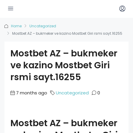
Home
Uncategorized
Mostbet AZ – bukmeker ve kazino Mostbet Giri rsmi sayt.16255
Mostbet AZ – bukmeker
ve kazino Mostbet Giri
rsmi sayt.16255
7 months ago
Uncategorized
0
Mostbet AZ – bukmeker