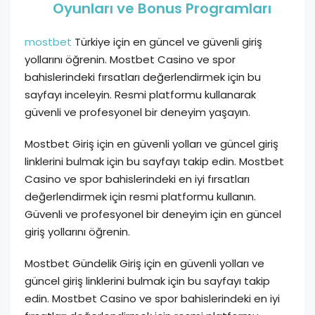
Oyunları ve Bonus Programları
mostbet
Türkiye için en güncel ve güvenli giriş
yollarını öğrenin. Mostbet Casino ve spor
bahislerindeki fırsatları değerlendirmek için bu
sayfayı inceleyin. Resmi platformu kullanarak
güvenli ve profesyonel bir deneyim yaşayın.
Mostbet Giriş için en güvenli yolları ve güncel giriş
linklerini bulmak için bu sayfayı takip edin. Mostbet
Casino ve spor bahislerindeki en iyi fırsatları
değerlendirmek için resmi platformu kullanın.
Güvenli ve profesyonel bir deneyim için en güncel
giriş yollarını öğrenin.
Mostbet Gündelik Giriş için en güvenli yolları ve
güncel giriş linklerini bulmak için bu sayfayı takip
edin. Mostbet Casino ve spor bahislerindeki en iyi