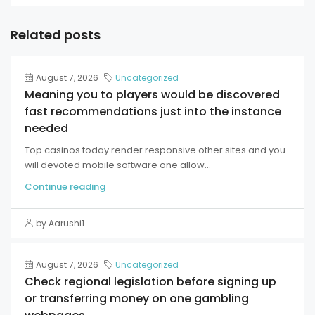
Related posts
August 7, 2026
Uncategorized
Meaning you to players would be discovered
fast recommendations just into the instance
needed
Top casinos today render responsive other sites and you
will devoted mobile software one allow...
Continue reading
by Aarushi1
August 7, 2026
Uncategorized
Check regional legislation before signing up
or transferring money on one gambling