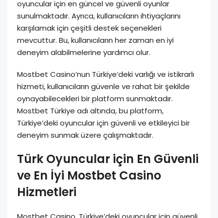
oyuncular için en güncel ve güvenli oyunlar
sunulmaktadır. Ayrıca, kullanıcıların ihtiyaçlarını
karşılamak için çeşitli destek seçenekleri
mevcuttur. Bu, kullanıcıların her zaman en iyi
deneyim alabilmelerine yardımcı olur.
Mostbet Casino’nun Türkiye’deki varlığı ve istikrarlı
hizmeti, kullanıcıların güvenle ve rahat bir şekilde
oynayabilecekleri bir platform sunmaktadır.
Mostbet Türkiye adı altında, bu platform,
Türkiye’deki oyuncular için güvenli ve etkileyici bir
deneyim sunmak üzere çalışmaktadır.
Türk Oyuncular için En Güvenli
ve En İyi Mostbet Casino
Hizmetleri
Mostbet Casino, Türkiye’deki oyuncular için güvenli