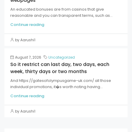
webpages
An educated bonuses are from casinos that give
reasonable and you can transparent terms, such as...
Continue reading
by Aarushi1
August 7, 2026
Uncategorized
So it restrict can last day, two days, each
week, thirty days or two months
And https://gatesofolympusgame-uk.com/ all those
individual promotions, it�s worth noting having...
Continue reading
by Aarushi1