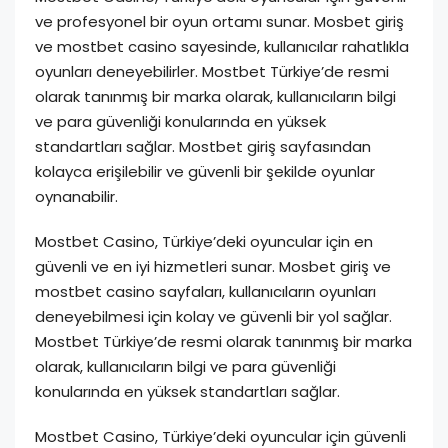
ve profesyonel bir oyun ortamı sunar. Mosbet giriş
ve mostbet casino sayesinde, kullanıcılar rahatlıkla
oyunları deneyebilirler. Mostbet Türkiye’de resmi
olarak tanınmış bir marka olarak, kullanıcıların bilgi
ve para güvenliği konularında en yüksek
standartları sağlar. Mostbet giriş sayfasından
kolayca erişilebilir ve güvenli bir şekilde oyunlar
oynanabilir.
Mostbet Casino, Türkiye’deki oyuncular için en
güvenli ve en iyi hizmetleri sunar. Mosbet giriş ve
mostbet casino sayfaları, kullanıcıların oyunları
deneyebilmesi için kolay ve güvenli bir yol sağlar.
Mostbet Türkiye’de resmi olarak tanınmış bir marka
olarak, kullanıcıların bilgi ve para güvenliği
konularında en yüksek standartları sağlar.
Mostbet Casino, Türkiye’deki oyuncular için güvenli