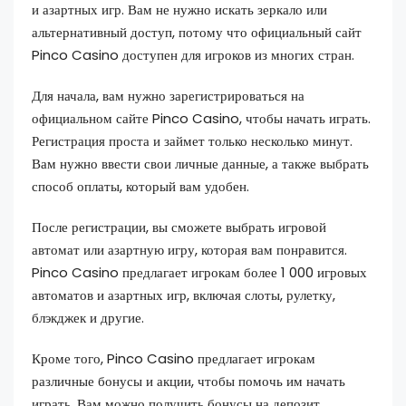
и азартных игр. Вам не нужно искать зеркало или
альтернативный доступ, потому что официальный сайт
Pinco Casino доступен для игроков из многих стран.
Для начала, вам нужно зарегистрироваться на
официальном сайте Pinco Casino, чтобы начать играть.
Регистрация проста и займет только несколько минут.
Вам нужно ввести свои личные данные, а также выбрать
способ оплаты, который вам удобен.
После регистрации, вы сможете выбрать игровой
автомат или азартную игру, которая вам понравится.
Pinco Casino предлагает игрокам более 1 000 игровых
автоматов и азартных игр, включая слоты, рулетку,
блэкджек и другие.
Кроме того, Pinco Casino предлагает игрокам
различные бонусы и акции, чтобы помочь им начать
играть. Вам можно получить бонусы на депозит,