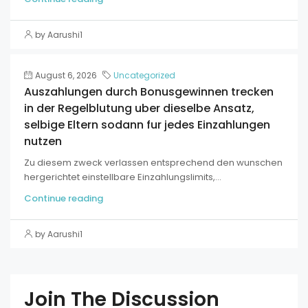
by Aarushi1
August 6, 2026
Uncategorized
Auszahlungen durch Bonusgewinnen trecken
in der Regelblutung uber dieselbe Ansatz,
selbige Eltern sodann fur jedes Einzahlungen
nutzen
Zu diesem zweck verlassen entsprechend den wunschen
hergerichtet einstellbare Einzahlungslimits,...
Continue reading
by Aarushi1
Join The Discussion