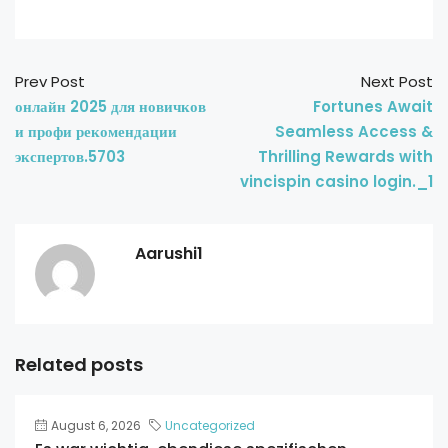
Prev Post
Next Post
онлайн 2025 для новичков
Fortunes Await
и профи рекомендации
Seamless Access &
экспертов.5703
Thrilling Rewards with
vincispin casino login._1
Aarushi1
Related posts
August 6, 2026
Uncategorized