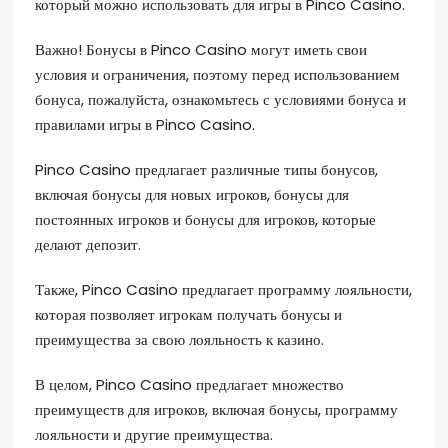
который можно использовать для игры в Pinco Casino.
Важно! Бонусы в Pinco Casino могут иметь свои
условия и ограничения, поэтому перед использованием
бонуса, пожалуйста, ознакомьтесь с условиями бонуса и
правилами игры в Pinco Casino.
Pinco Casino предлагает различные типы бонусов,
включая бонусы для новых игроков, бонусы для
постоянных игроков и бонусы для игроков, которые
делают депозит.
Также, Pinco Casino предлагает программу лояльности,
которая позволяет игрокам получать бонусы и
преимущества за свою лояльность к казино.
В целом, Pinco Casino предлагает множество
преимуществ для игроков, включая бонусы, программу
лояльности и другие преимущества.