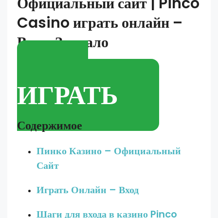
Официальный сайт | Pinco
Casino играть онлайн –
Вход, Зеркало
ИГРАТЬ
Содержимое
Пинко Казино – Официальный
Сайт
Играть Онлайн – Вход
Шаги для входа в казино Pinco