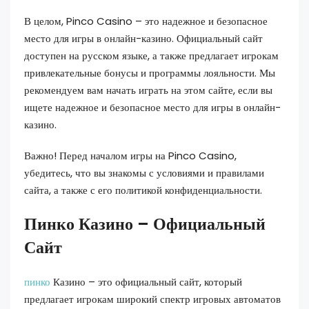
В целом, Pinco Casino – это надежное и безопасное
место для игры в онлайн-казино. Официальный сайт
доступен на русском языке, а также предлагает игрокам
привлекательные бонусы и программы лояльности. Мы
рекомендуем вам начать играть на этом сайте, если вы
ищете надежное и безопасное место для игры в онлайн-
казино.
Важно! Перед началом игры на Pinco Casino,
убедитесь, что вы знакомы с условиями и правилами
сайта, а также с его политикой конфиденциальности.
Пинко Казино – Официальный
Сайт
пинко
Казино – это официальный сайт, который
предлагает игрокам широкий спектр игровых автоматов