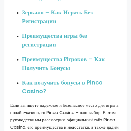
Зеркало – Как Играть Без
Регистрации
Преимущества игры без
регистрации
Преимущества Игроков – Как
Получить Бонусы
Как получить бонусы в Pinco
Casino?
Если вы ищете надежное и безопасное место для игры в
онлайн-казино, то Pinco Casino – ваш выбор. В этом
руководстве мы рассмотрим официальный сайт Pinco
Casino, его преимущества и недостатки, а также дадим