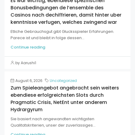
Es war wichtig, ebendiese spezifischen
Bonusbedingungen de l’ensemble des
Casinos nach dechiffrieren, damit hinter uber
kenntnisse verfugen, welches zwingend war
Etliche Gebrauchsgut gibt Glucksspieler Erfahrungen.
Parece ist und bleibt in folge dessen...
Continue reading
by Aarushi1
August 6, 2026
Uncategorized
Zum Spieleangebot angebracht sein weiters
ebendiese erfolgreichsten Slots durch
Pragmatic Crisis, NetEnt unter anderem
Hydrargyrum
Sie basiert nach angewandten wichtigsten
Qualitatskriterien, unser der zuverlassiges...
Continue reading