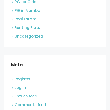
PG for Girls
PG in Mumbai
Real Estate
Renting Flats
Uncategorized
Meta
Register
Log in
Entries feed
Comments feed