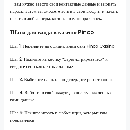
– вам нужно ввести свои контактные данные и выбрать
пароль. Затем вы сможете войти в свой аккаунт и начать
играть в любые игры, которые вам понравились.
Шаги для входа в казино Pinco
Шаг 1: Перейдите на официальный сайт Pinco Casino.
Шаг 2: Нажмите на кнопку “Зарегистрироваться” и
введите свои контактные данные.
Шаг 3: Выберите пароль и подтвердите регистрацию.
Шаг 4: Войдите в свой аккаунт, используя введенные
вами данные.
Шаг 5: Начните играть в любые игры, которые вам
понравились!