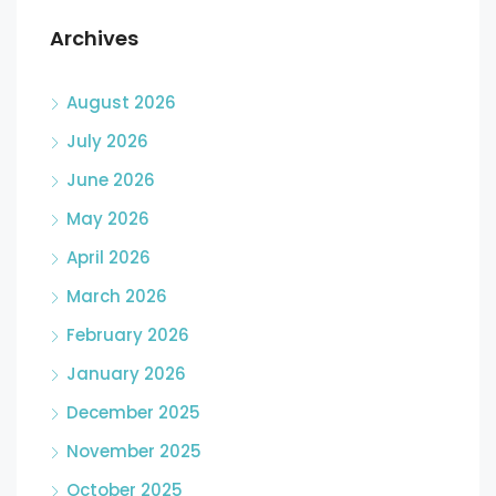
Archives
August 2026
July 2026
June 2026
May 2026
April 2026
March 2026
February 2026
January 2026
December 2025
November 2025
October 2025