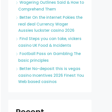
Wagering Outlines Said & How to
Comprehend Them
Better On the internet Pokies the
real deal Currency Wager
Aussies luckster casino 2026
Find Steps you can take, vickers
casino UK Food & Incidents
Football Pass on Gambling The
basic principles
Better No-deposit this is vegas
casino Incentives 2026 Finest You
Web based casinos
Recent