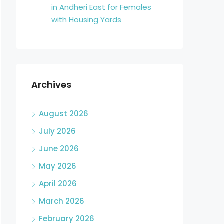
in Andheri East for Females
with Housing Yards
Archives
August 2026
July 2026
June 2026
May 2026
April 2026
March 2026
February 2026