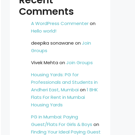
Comments
A WordPress Commenter
on
Hello world!
deepika sonawane
on
Join
Groups
Vivek Mehta
on
Join Groups
Housing Yards: PG for
Professionals and Students in
Andheri East, Mumbai
on
1 BHK
Flats For Rent in Mumbai
Housing Yards
PG in Mumbai: Paying
Guest/Flats For Girls & Boys
on
Finding Your Ideal Paying Guest