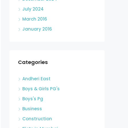
July 2024
March 2016
January 2016
Categories
Andheri East
Boys & Girls PG's
Boys's Pg
Business
Construction