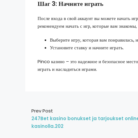
Шаг 3: Начните играть
После входа в свой аккаунт вы можете начать иг
рекомендуем начать с игр, которые вам знакомы,
Выберите игру, которая вам понравилась, и
Установите ставку и начните играть.
Pinco казино – это надежное и безопасное мест
играть и насладиться играми.
Prev Post
247Bet kasino bonukset ja tarjoukset onlin
kasinolla.202