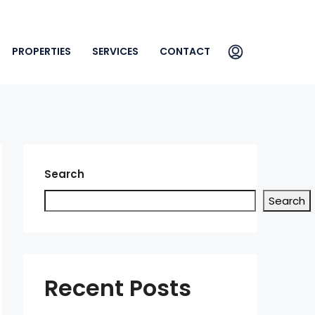
PROPERTIES
SERVICES
CONTACT
Search
Search
Recent Posts