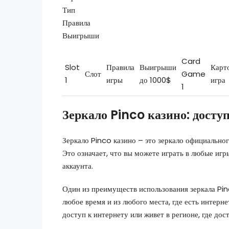
Тип
Правила
Выигрыши
Card
Slot
Правила
Выигрыши
Карт
Слот
Game
1
игры
до 1000$
игра
1
Зеркало Pinco казино: досту
Зеркало Pinco казино – это зеркало официальног
Это означает, что вы можете играть в любые игр
аккаунта.
Один из преимуществ использования зеркала Pin
любое время и из любого места, где есть интерне
доступ к интернету или живет в регионе, где дос