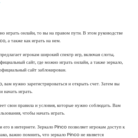
т
о играть онлайн, то вы на правом пути. В этом руководстве
o, а также как играть на нем.
предлагает игрокам широкий спектр игр, включая слоты,
фициальный сайт, где можно играть онлайн, а также зеркало,
 официальный сайт заблокирован.
, вам нужно зарегистрироваться и открыть счет. Затем вы
и начать играть.
ет свои правила и условия, которые нужно соблюдать. Вам
льзования, чтобы начать играть.
и его в интернете. Зеркало Pinco позволяет игрокам доступ к
ако, важно помнить, что зеркало Pinco не является