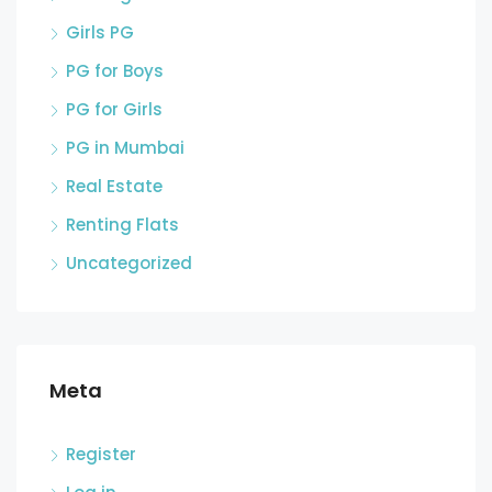
Girls PG
PG for Boys
PG for Girls
PG in Mumbai
Real Estate
Renting Flats
Uncategorized
Meta
Register