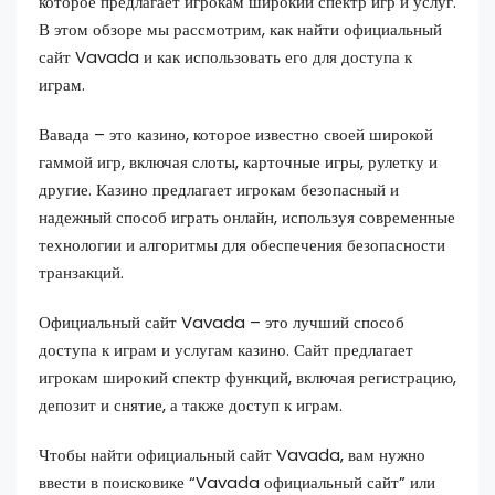
которое предлагает игрокам широкий спектр игр и услуг.
В этом обзоре мы рассмотрим, как найти официальный
сайт Vavada и как использовать его для доступа к
играм.
Вавада – это казино, которое известно своей широкой
гаммой игр, включая слоты, карточные игры, рулетку и
другие. Казино предлагает игрокам безопасный и
надежный способ играть онлайн, используя современные
технологии и алгоритмы для обеспечения безопасности
транзакций.
Официальный сайт Vavada – это лучший способ
доступа к играм и услугам казино. Сайт предлагает
игрокам широкий спектр функций, включая регистрацию,
депозит и снятие, а также доступ к играм.
Чтобы найти официальный сайт Vavada, вам нужно
ввести в поисковике “Vavada официальный сайт” или