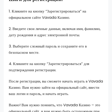
1. Кликните на кнопку “Зарегистрироваться” на
официальном сайте Vavada Казино.
2. Введите свои личные данные, включая имя, фамилию,
дату рождения и адрес электронной почты.
3. Выберите сложный пароль и сохраните его в
безопасном месте.
4. Кликните на кнопку “Зарегистрироваться” для
подтверждения регистрации.
После регистрации, вы сможете начать играть в Vavada
Казино. Вам нужно зайти на официальный сайт, ввести
ваш логин и пароль, и начать играть.
Важно! Вам нужно помнить, что Vavada Казино – это
официальный сайт, и вам нужно быть осторожным при