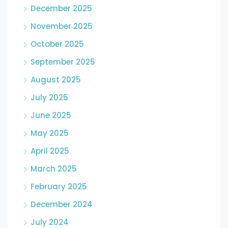
December 2025
November 2025
October 2025
September 2025
August 2025
July 2025
June 2025
May 2025
April 2025
March 2025
February 2025
December 2024
July 2024