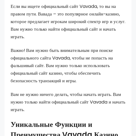
Если вы ищете официальный сайт Vavada, то вы на
правом пути. Вавада – это популярное онлайн-казино,
которое предлагает игрокам широкий спектр игр и услуг.
Вам нужно только найти официальный сайт и начать
играть.
Важно! Вам нужно быть внимательным при поиске
официального сайта Vavada, чтобы не попасть на
фальшивый сайт. Вам нужно только использовать
официальный сайт казино, чтобы обеспечить
безопасность транзакций и игры.
Вам не нужно ничего делать, чтобы начать играть. Вам
нужно только найти официальный сайт Vavada и начать
играть.
Уникальные Функции и
Преимущества Vavada Казино