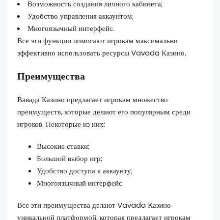
Возможность создания личного кабинета;
Удобство управления аккаунтом;
Многоязычный интерфейс.
Все эти функции помогают игрокам максимально
эффективно использовать ресурсы Vavada Казино.
Преимущества
Вавада Казино предлагает игрокам множество
преимуществ, которые делают его популярным среди
игроков. Некоторые из них:
Высокие ставки;
Большой выбор игр;
Удобство доступа к аккаунту;
Многоязычный интерфейс.
Все эти преимущества делают Vavada Казино
уникальной платформой, которая предлагает игрокам