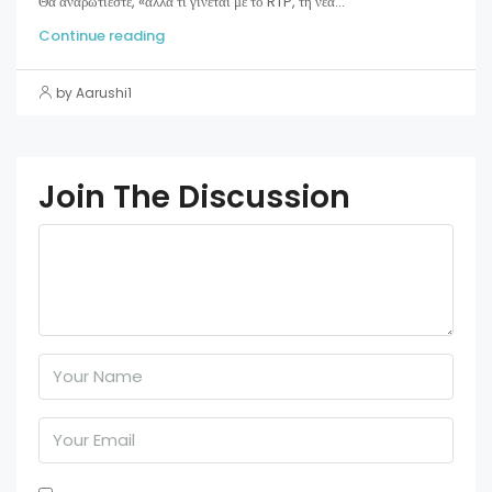
Θα αναρωτιέστε, «αλλά τι γίνεται με το RTP, τη νέα...
Continue reading
by Aarushi1
Join The Discussion