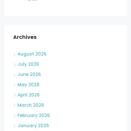
Archives
August 2026
July 2026
June 2026
May 2026
April 2026
March 2026
February 2026
January 2026