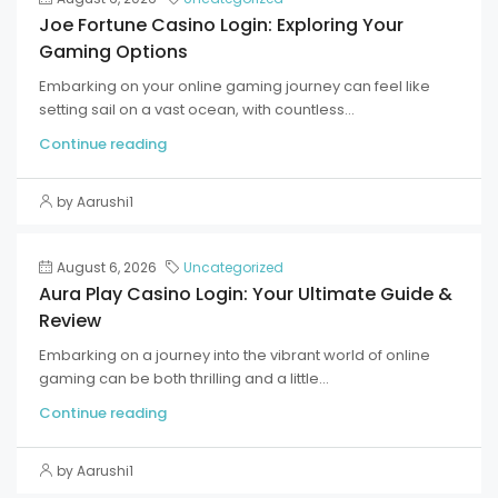
Joe Fortune Casino Login: Exploring Your
Gaming Options
Embarking on your online gaming journey can feel like
setting sail on a vast ocean, with countless...
Continue reading
by Aarushi1
August 6, 2026
Uncategorized
Aura Play Casino Login: Your Ultimate Guide &
Review
Embarking on a journey into the vibrant world of online
gaming can be both thrilling and a little...
Continue reading
by Aarushi1