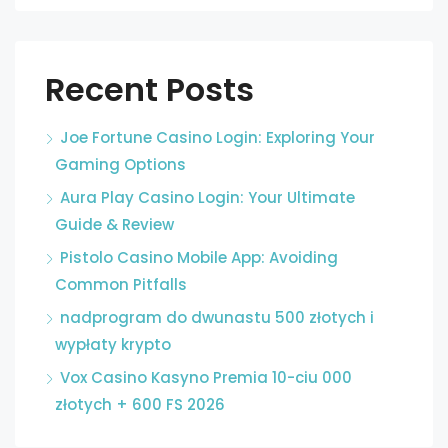
Recent Posts
Joe Fortune Casino Login: Exploring Your
Gaming Options
Aura Play Casino Login: Your Ultimate
Guide & Review
Pistolo Casino Mobile App: Avoiding
Common Pitfalls
nadprogram do dwunastu 500 złotych i
wypłaty krypto
Vox Casino Kasyno Premia 10-ciu 000
złotych + 600 FS 2026