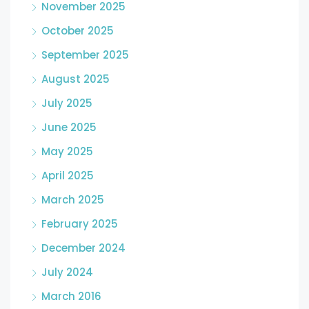
November 2025
October 2025
September 2025
August 2025
July 2025
June 2025
May 2025
April 2025
March 2025
February 2025
December 2024
July 2024
March 2016