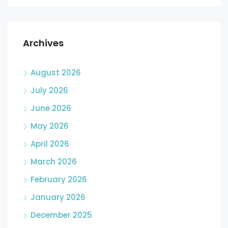
Archives
August 2026
July 2026
June 2026
May 2026
April 2026
March 2026
February 2026
January 2026
December 2025