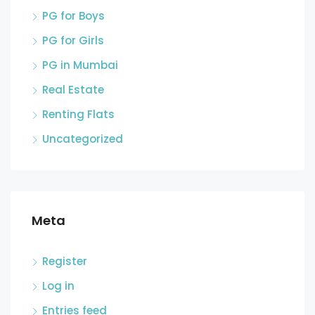
PG for Boys
PG for Girls
PG in Mumbai
Real Estate
Renting Flats
Uncategorized
Meta
Register
Log in
Entries feed