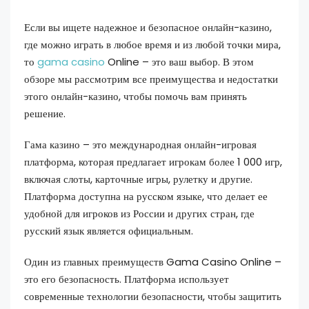
Если вы ищете надежное и безопасное онлайн-казино,
где можно играть в любое время и из любой точки мира,
то
gama casino
Online – это ваш выбор. В этом
обзоре мы рассмотрим все преимущества и недостатки
этого онлайн-казино, чтобы помочь вам принять
решение.
Гама казино – это международная онлайн-игровая
платформа, которая предлагает игрокам более 1 000 игр,
включая слоты, карточные игры, рулетку и другие.
Платформа доступна на русском языке, что делает ее
удобной для игроков из России и других стран, где
русский язык является официальным.
Один из главных преимуществ Gama Casino Online –
это его безопасность. Платформа использует
современные технологии безопасности, чтобы защитить