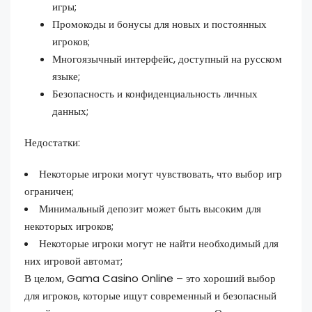
игры;
Промокоды и бонусы для новых и постоянных
игроков;
Многоязычный интерфейс, доступный на русском
языке;
Безопасность и конфиденциальность личных
данных;
Недостатки:
Некоторые игроки могут чувствовать, что выбор игр
ограничен;
Минимальный депозит может быть высоким для
некоторых игроков;
Некоторые игроки могут не найти необходимый для
них игровой автомат;
В целом, Gama Casino Online – это хороший выбор
для игроков, которые ищут современный и безопасный