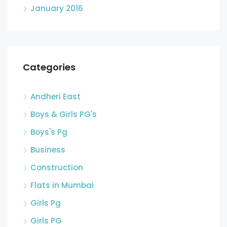
January 2016
Categories
Andheri East
Boys & Girls PG's
Boys's Pg
Business
Construction
Flats in Mumbai
Girls Pg
Girls PG