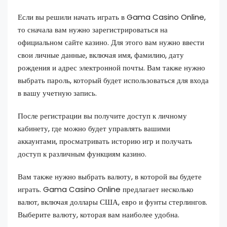
Если вы решили начать играть в Gama Casino Online,
то сначала вам нужно зарегистрироваться на
официальном сайте казино. Для этого вам нужно ввести
свои личные данные, включая имя, фамилию, дату
рождения и адрес электронной почты. Вам также нужно
выбрать пароль, который будет использоваться для входа
в вашу учетную запись.
После регистрации вы получите доступ к личному
кабинету, где можно будет управлять вашими
аккаунтами, просматривать историю игр и получать
доступ к различным функциям казино.
Вам также нужно выбрать валюту, в которой вы будете
играть. Gama Casino Online предлагает несколько
валют, включая доллары США, евро и фунты стерлингов.
Выберите валюту, которая вам наиболее удобна.