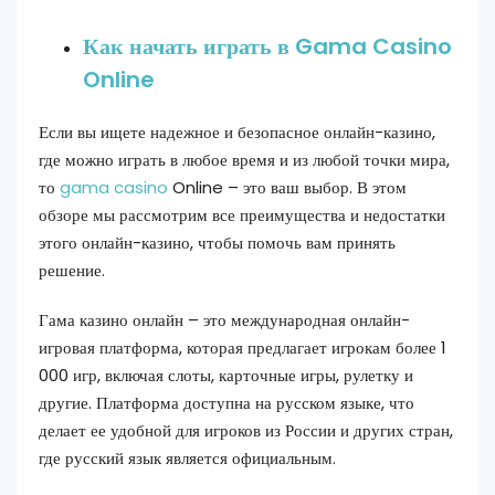
Как начать играть в Gama Casino
Online
Если вы ищете надежное и безопасное онлайн-казино,
где можно играть в любое время и из любой точки мира,
то
gama casino
Online – это ваш выбор. В этом
обзоре мы рассмотрим все преимущества и недостатки
этого онлайн-казино, чтобы помочь вам принять
решение.
Гама казино онлайн – это международная онлайн-
игровая платформа, которая предлагает игрокам более 1
000 игр, включая слоты, карточные игры, рулетку и
другие. Платформа доступна на русском языке, что
делает ее удобной для игроков из России и других стран,
где русский язык является официальным.