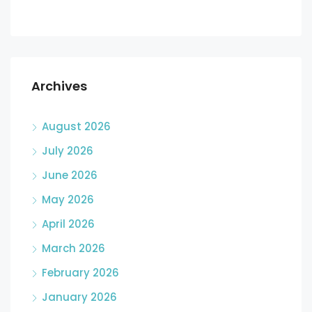
Archives
August 2026
July 2026
June 2026
May 2026
April 2026
March 2026
February 2026
January 2026