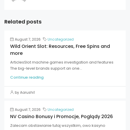
Related posts
August 7, 2026
Uncategorized
Wild Orient Slot: Resources, Free Spins and
more
ArticlesSlot machine games investigation and features
The big-level brands support an one...
Continue reading
by Aarushi1
August 7, 2026
Uncategorized
NV Casino Bonusy i Promocje, Poglądy 2026
Zalecam obstawianie tutaj wszystkim, owo kasyno