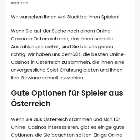
werden.
Wir wünschen Ihnen viel Glück bei Ihren Spielen!
Wenn Sie auf der Suche nach einem Online-
Casino in Österreich sind, das Ihnen schnelle
Auszahlungen bietet, sind Sie bei uns genau
richtig. Wir haben uns bemüßt, die besten Online-
Casinos in Österreich zu sammeln, die Ihnen eine
unvergessliche Spiel-Erfahrung bieten und Ihnen
Ihre Gewinne schnell auszahlen.
Gute Optionen für Spieler aus
Österreich
Wenn Sie aus Österreich stammen und sich für
Online-Casinos interessieren, gibt es einige gute
Optionen, die Sie beachten sollten. Einige Online-