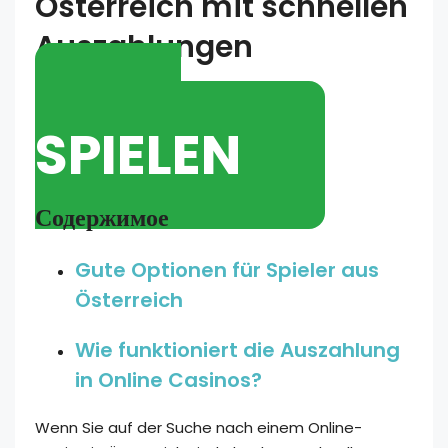
Österreich mit schnellen
Auszahlungen
SPIELEN
Содержимое
Gute Optionen für Spieler aus
Österreich
Wie funktioniert die Auszahlung
in Online Casinos?
Wenn Sie auf der Suche nach einem Online-