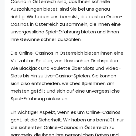
Casino in Österreich sind, das Ihnen schnelle
Auszahlungen bietet, sind Sie bei uns genau
richtig. Wir haben uns bemüßt, die besten Online-
Casinos in Österreich zu sammeln, die Ihnen eine
unvergessliche Spiel-Erfahrung bieten und Ihnen
Ihre Gewinne schnell auszahlen.
Die Online-Casinos in Österreich bieten Ihnen eine
Vielzahl an Spielen, von klassischen Tischspielen
wie Blackjack und Roulette über Slots und Video-
Slots bis hin zu Live-Casino-Spielen. Sie können
sich also entscheiden, welches Spiel Ihnen am
meisten gefällt und sich auf eine unvergessliche
Spiel-Erfahrung einlassen.
Ein wichtiger Aspekt, wenn es um Online-Casinos
geht, ist die Sicherheit. Wir haben uns bemüßt, nur
die sichersten Online-Casinos in Österreich zu
sammeln, die Ihnen Ihre persönlichen Daten und