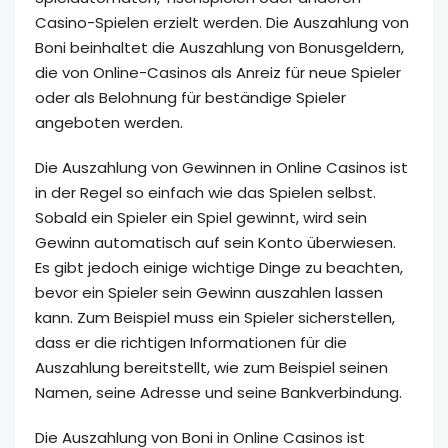
Casino-Spielen erzielt werden. Die Auszahlung von
Boni beinhaltet die Auszahlung von Bonusgeldern,
die von Online-Casinos als Anreiz für neue Spieler
oder als Belohnung für beständige Spieler
angeboten werden.
Die Auszahlung von Gewinnen in Online Casinos ist
in der Regel so einfach wie das Spielen selbst.
Sobald ein Spieler ein Spiel gewinnt, wird sein
Gewinn automatisch auf sein Konto überwiesen.
Es gibt jedoch einige wichtige Dinge zu beachten,
bevor ein Spieler sein Gewinn auszahlen lassen
kann. Zum Beispiel muss ein Spieler sicherstellen,
dass er die richtigen Informationen für die
Auszahlung bereitstellt, wie zum Beispiel seinen
Namen, seine Adresse und seine Bankverbindung.
Die Auszahlung von Boni in Online Casinos ist