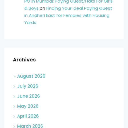
PG in Mumbai: Paying Guest/Flats For Girls
& Boys
on
Finding Your Ideal Paying Guest
in Andheri East for Females with Housing
Yards
Archives
August 2026
July 2026
June 2026
May 2026
April 2026
March 2026