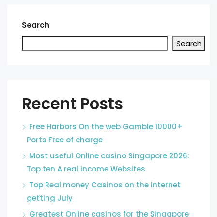
Search
Search
Recent Posts
Free Harbors On the web Gamble 10000+
Ports Free of charge
Most useful Online casino Singapore 2026:
Top ten A real income Websites
Top Real money Casinos on the internet
getting July
Greatest Online casinos for the Singapore