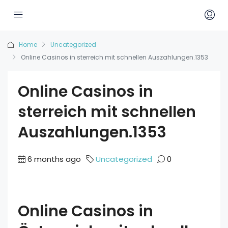
Home
Uncategorized
Online Casinos in sterreich mit schnellen Auszahlungen.1353
Online Casinos in
sterreich mit schnellen
Auszahlungen.1353
6 months ago
Uncategorized
0
Online Casinos in