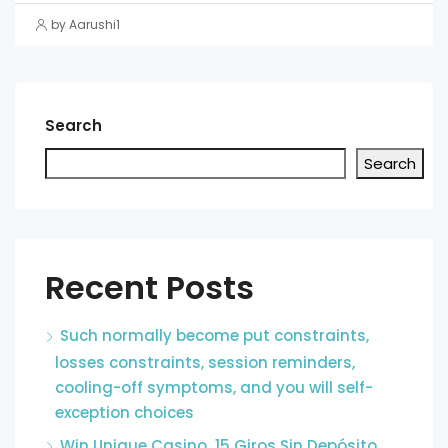
by Aarushi1
Search
Search
Recent Posts
Such normally become put constraints,
losses constraints, session reminders,
cooling-off symptoms, and you will self-
exception choices
Win Unique Casino ️ 15 Giros Sin Depósito