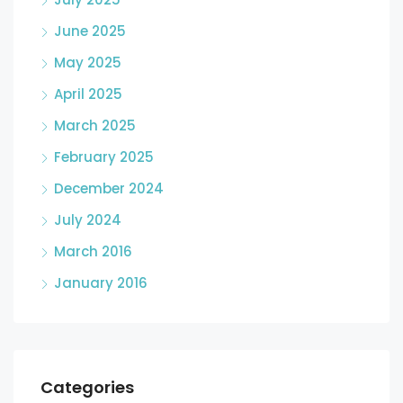
June 2025
May 2025
April 2025
March 2025
February 2025
December 2024
July 2024
March 2016
January 2016
Categories