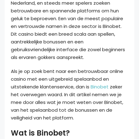
Nederland, en steeds meer spelers zoeken
betrouwbare en spannende platforms om hun
geluk te beproeven. Een van de meest populaire
en vertrouwde namen in deze sector is Binobet.
Dit casino biedt een breed scala aan spellen,
aantrekkelijke bonussen en een
gebruiksvriendelijke interface die zowel beginners
als ervaren gokkers aanspreekt.
Als je op zoek bent naar een betrouwbaar online
casino met een uitgebreid spelaanbod en
uitstekende klantenservice, dan is
Binobet
zeker
het overwegen waard. In dit artikel nemen we je
mee door alles wat je moet weten over Binobet,
van het spelaanbod tot de bonussen en de
veiligheid van het platform.
Wat is Binobet?