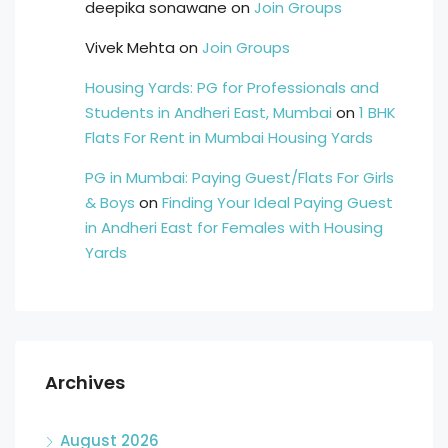
deepika sonawane
on
Join Groups
Vivek Mehta
on
Join Groups
Housing Yards: PG for Professionals and
Students in Andheri East, Mumbai
on
1 BHK
Flats For Rent in Mumbai Housing Yards
PG in Mumbai: Paying Guest/Flats For Girls
& Boys
on
Finding Your Ideal Paying Guest
in Andheri East for Females with Housing
Yards
Archives
August 2026