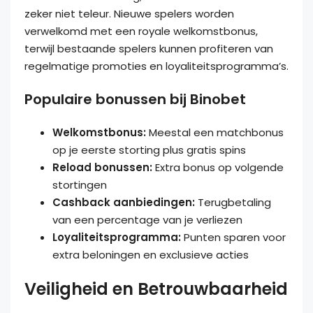
zeker niet teleur. Nieuwe spelers worden
verwelkomd met een royale welkomstbonus,
terwijl bestaande spelers kunnen profiteren van
regelmatige promoties en loyaliteitsprogramma’s.
Populaire bonussen bij Binobet
Welkomstbonus:
Meestal een matchbonus
op je eerste storting plus gratis spins
Reload bonussen:
Extra bonus op volgende
stortingen
Cashback aanbiedingen:
Terugbetaling
van een percentage van je verliezen
Loyaliteitsprogramma:
Punten sparen voor
extra beloningen en exclusieve acties
Veiligheid en Betrouwbaarheid