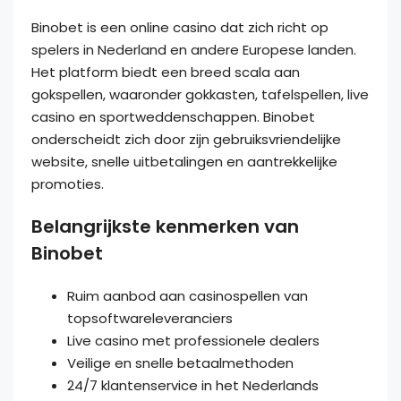
Binobet is een online casino dat zich richt op
spelers in Nederland en andere Europese landen.
Het platform biedt een breed scala aan
gokspellen, waaronder gokkasten, tafelspellen, live
casino en sportweddenschappen. Binobet
onderscheidt zich door zijn gebruiksvriendelijke
website, snelle uitbetalingen en aantrekkelijke
promoties.
Belangrijkste kenmerken van
Binobet
Ruim aanbod aan casinospellen van
topsoftwareleveranciers
Live casino met professionele dealers
Veilige en snelle betaalmethoden
24/7 klantenservice in het Nederlands