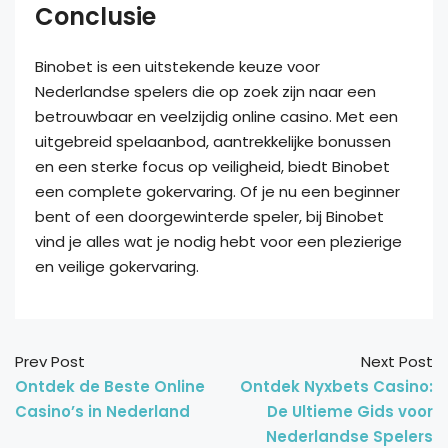
Conclusie
Binobet is een uitstekende keuze voor
Nederlandse spelers die op zoek zijn naar een
betrouwbaar en veelzijdig online casino. Met een
uitgebreid spelaanbod, aantrekkelijke bonussen
en een sterke focus op veiligheid, biedt Binobet
een complete gokervaring. Of je nu een beginner
bent of een doorgewinterde speler, bij Binobet
vind je alles wat je nodig hebt voor een plezierige
en veilige gokervaring.
Prev Post
Next Post
Ontdek de Beste Online
Ontdek Nyxbets Casino:
Casino’s in Nederland
De Ultieme Gids voor
Nederlandse Spelers