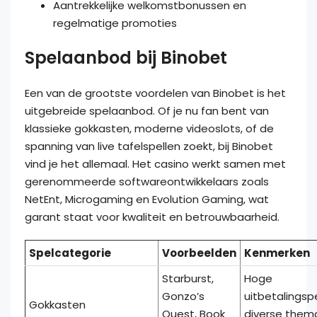
Aantrekkelijke welkomstbonussen en
regelmatige promoties
Spelaanbod bij Binobet
Een van de grootste voordelen van Binobet is het
uitgebreide spelaanbod. Of je nu fan bent van
klassieke gokkasten, moderne videoslots, of de
spanning van live tafelspellen zoekt, bij Binobet
vind je het allemaal. Het casino werkt samen met
gerenommeerde softwareontwikkelaars zoals
NetEnt, Microgaming en Evolution Gaming, wat
garant staat voor kwaliteit en betrouwbaarheid.
Spelcategorie
Voorbeelden
Kenmerken
Starburst,
Hoge
Gonzo’s
uitbetalingsp
Gokkasten
Quest, Book
diverse thema