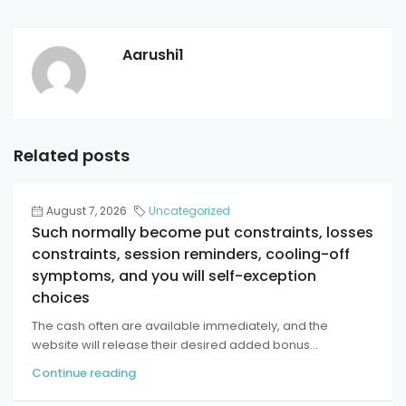
Aarushi1
Related posts
August 7, 2026
Uncategorized
Such normally become put constraints, losses
constraints, session reminders, cooling-off
symptoms, and you will self-exception
choices
The cash often are available immediately, and the
website will release their desired added bonus...
Continue reading