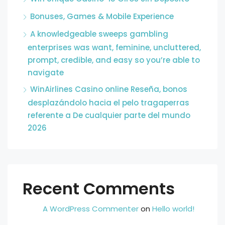
Bonuses, Games & Mobile Experience
A knowledgeable sweeps gambling
enterprises was want, feminine, uncluttered,
prompt, credible, and easy so you’re able to
navigate
WinAirlines Casino online Reseña, bonos
desplazándolo hacia el pelo tragaperras
referente a De cualquier parte del mundo
2026
Recent Comments
A WordPress Commenter
on
Hello world!