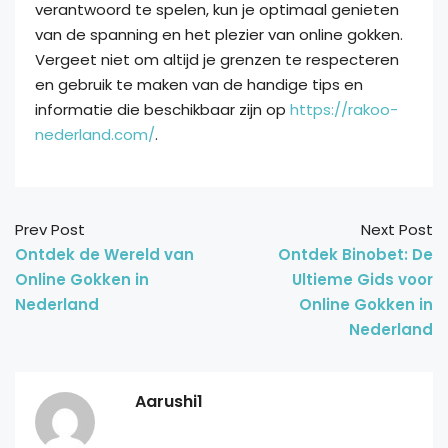
verantwoord te spelen, kun je optimaal genieten
van de spanning en het plezier van online gokken.
Vergeet niet om altijd je grenzen te respecteren
en gebruik te maken van de handige tips en
informatie die beschikbaar zijn op
https://rakoo-
nederland.com/
.
Prev Post
Next Post
Ontdek de Wereld van
Ontdek Binobet: De
Online Gokken in
Ultieme Gids voor
Nederland
Online Gokken in
Nederland
Aarushi1