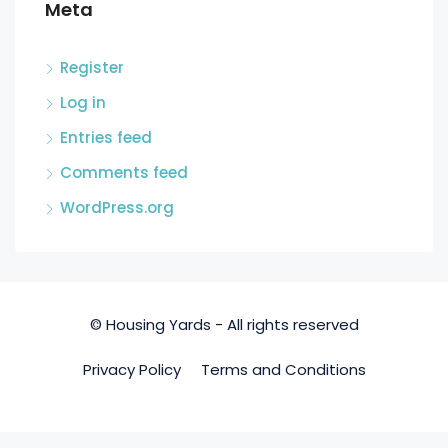
Meta
Register
Log in
Entries feed
Comments feed
WordPress.org
© Housing Yards - All rights reserved
Privacy Policy
Terms and Conditions