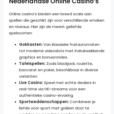
Nederlandse Online Casino’s
Online casino’s bieden een breed scala aan
spellen die geschikt zijn voor verschillende smaken
en niveaus. Hier zijn de meest geliefde
spelsoorten:
Gokkasten:
Van klassieke fruitautomaten
tot moderne videoslots met indrukwekkende
graphics en bonusrondes.
Tafelspellen:
Zoals blackjack, roulette,
baccarat en poker, beschikbaar in diverse
varianten.
Live Casino:
Speel met echte dealers in
real-time via HD-streams voor een
authentieke casino-ervaring.
Sportweddenschappen:
Combineer je
liefde voor sport met gokken door te