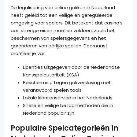
De legalisering van online gokken in Nederland
heeft geleid tot een veilige en gereguleerde
omgeving voor spelers. Dit betekent dat casino’s
aan strenge eisen moeten voldoen, zoals het
beschermen van spelersgegevens en het
garanderen van eerlijke spellen. Daarnaast
profiteer je van:
Licenties uitgegeven door de Nederlandse
Kansspelautoriteit (KSA)
Bescherming tegen gokverslaving met
verantwoord spelen tools
Lokale klantenservice in het Nederlands
Snelle en veilige betaalmethoden die in
Nederland populair zijn
Populaire Spelcategorieën in