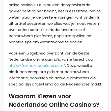
online casino’s. Of je nu een doorgewinterde
gokker bent of net begint, het is essentieel om te
weten waar je de beste ervaringen kunt vinden. In
dit artikel bespreken we alles wat je moet weten
over online casino’s in Nederland, inclusief
betrouwbare platforms, populaire spellen en
handige tips om verantwoord te spelen.
Voor een uitgebreid overzicht van de beste
Nederlandse online casino’s, kun je terecht op
https://rakoo-nederland.com/
. Deze website
biedt een complete gids met betrouwbare
informatie, bonussen en actuele promoties die
speciaal zijn afgestemd op de Nederlandse markt.
Waarom Kiezen voor
Nederlandse Online Casino’s?