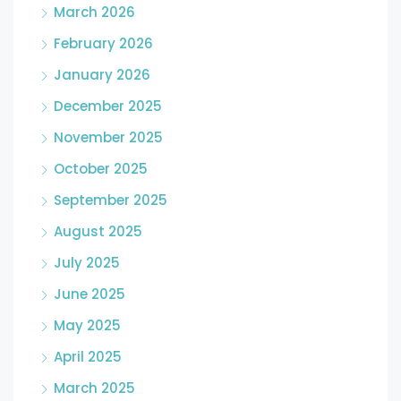
March 2026
February 2026
January 2026
December 2025
November 2025
October 2025
September 2025
August 2025
July 2025
June 2025
May 2025
April 2025
March 2025