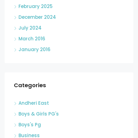
February 2025
December 2024
July 2024
March 2016
January 2016
Categories
Andheri East
Boys & Girls PG's
Boys's Pg
Business