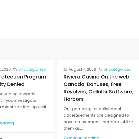
, 2026
Uncategorized
August 7, 2026
Uncategorized
rotection Program
Riviera Casino On the web
lity Denied
Canada: Bonuses, Free
Revolves, Cellular Software,
pounding towards
Harbors
t if you investigate
 might see that up until
Our gambling establishment
advertisements are designed to
have amusement, therefore utilize
reading
them as...
Continue reading