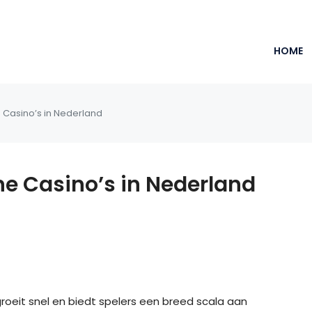
HOME
 Casino’s in Nederland
ne Casino’s in Nederland
groeit snel en biedt spelers een breed scala aan