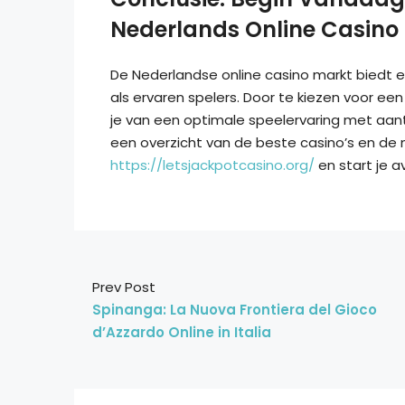
Nederlands Online Casino
De Nederlandse online casino markt biedt 
als ervaren spelers. Door te kiezen voor e
je van een optimale speelervaring met aan
een overzicht van de beste casino’s en de
https://letsjackpotcasino.org/
en start je 
Prev Post
Spinanga: La Nuova Frontiera del Gioco
d’Azzardo Online in Italia