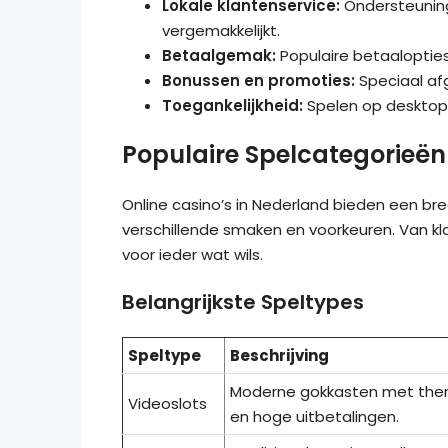
Lokale klantenservice:
Ondersteuning
vergemakkelijkt.
Betaalgemak:
Populaire betaalopties 
Bonussen en promoties:
Speciaal af
Toegankelijkheid:
Spelen op desktop,
Populaire Spelcategorieën
Online casino’s in Nederland bieden een b
verschillende smaken en voorkeuren. Van klas
voor ieder wat wils.
Belangrijkste Speltypes
Speltype
Beschrijving
Moderne gokkasten met the
Videoslots
en hoge uitbetalingen.