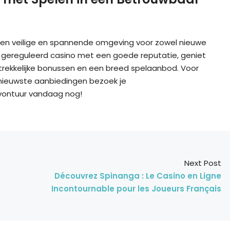
een veilige en spannende omgeving voor zowel nieuwe
en gereguleerd casino met een goede reputatie, geniet
trekkelijke bonussen en een breed spelaanbod. Voor
 nieuwste aanbiedingen bezoek je
avontuur vandaag nog!
Next Post
Découvrez Spinanga : Le Casino en Ligne
Incontournable pour les Joueurs Français