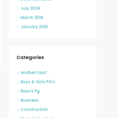
July 2024
March 2016
January 2016
Categories
Andheri East
Boys & Girls PG's
Boys's Pg
Business
Construction