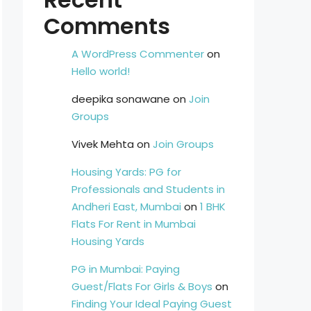
Comments
A WordPress Commenter
on
Hello world!
deepika sonawane
on
Join
Groups
Vivek Mehta
on
Join Groups
Housing Yards: PG for
Professionals and Students in
Andheri East, Mumbai
on
1 BHK
Flats For Rent in Mumbai
Housing Yards
PG in Mumbai: Paying
Guest/Flats For Girls & Boys
on
Finding Your Ideal Paying Guest