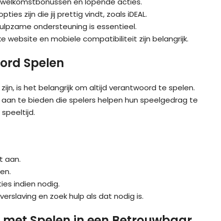
e welkomstbonussen en lopende acties.
ies zijn die jij prettig vindt, zoals iDEAL.
ulpzame ondersteuning is essentieel.
ke website en mobiele compatibiliteit zijn belangrijk.
ord Spelen
jn, is het belangrijk om altijd verantwoord te spelen.
s aan te bieden die spelers helpen hun speelgedrag te
speeltijd.
t aan.
en.
ies indien nodig.
rslaving en zoek hulp als dat nodig is.
 met Spelen in een Betrouwbaar