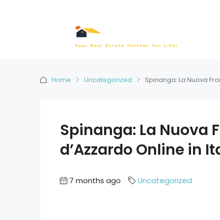
Home
Uncategorized
Spinanga: La Nuova Fron
Spinanga: La Nuova F
d’Azzardo Online in It
7 months ago
Uncategorized