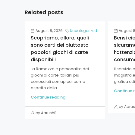
Related posts
August 8, 2026
Uncategorized
August 8
Scopriamo, allora, quali
Bensi ci
sono certi dei piuttosto
sicuram
popolari giochi di carte
l’attenzi
disponibili
consum
La Ramazza e personalita dei
Il servizio
giochi di carte italiani piu
magistrale,
conosciuti con apice, come
grafica otti
aspetto della...
Continue 
Continue reading
by Aarus
by Aarushi1