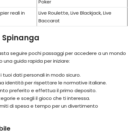
Poker
ier reali in
Live Roulette, Live Blackjack, Live
Baccarat
u Spinanga
 Basta seguire pochi passaggi per accedere a un mondo
o una guida rapida per iniziare:
 tuoi dati personali in modo sicuro.
 identità per rispettare le normative italiane.
to preferito e effettua il primo deposito.
egorie e scegli il gioco che ti interessa.
miti di spesa e tempo per un divertimento
bile