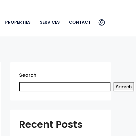
PROPERTIES
SERVICES
CONTACT
Search
Search
Recent Posts