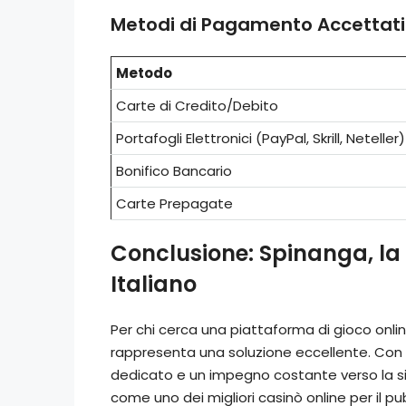
Metodi di Pagamento Accettati
Metodo
Carte di Credito/Debito
Portafogli Elettronici (PayPal, Skrill, Neteller)
Bonifico Bancario
Carte Prepagate
Conclusione: Spinanga, la 
Italiano
Per chi cerca una piattaforma di gioco onlin
rappresenta una soluzione eccellente. Con un’
dedicato e un impegno costante verso la si
come uno dei migliori casinò online per il pub