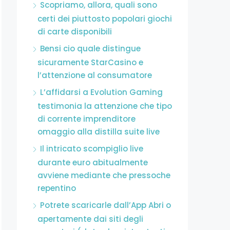
Scopriamo, allora, quali sono
certi dei piuttosto popolari giochi
di carte disponibili
Bensi cio quale distingue
sicuramente StarCasino e
l’attenzione al consumatore
L’affidarsi a Evolution Gaming
testimonia la attenzione che tipo
di corrente imprenditore
omaggio alla distilla suite live
Il intricato scompiglio live
durante euro abitualmente
avviene mediante che pressoche
repentino
Potrete scaricarle dall’App Abri o
apertamente dai siti degli