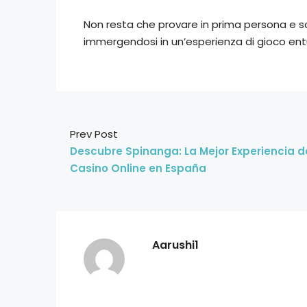
Non resta che provare in prima persona e sc
immergendosi in un’esperienza di gioco ent
Prev Post
Descubre Spinanga: La Mejor Experiencia d
Casino Online en España
Aarushi1