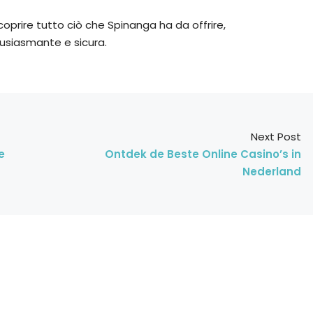
oprire tutto ciò che Spinanga ha da offrire,
usiasmante e sicura.
Next Post
e
Ontdek de Beste Online Casino’s in
Nederland