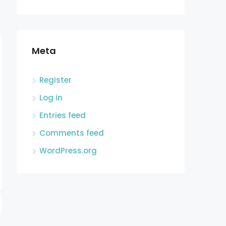
Meta
Register
Log in
Entries feed
Comments feed
WordPress.org