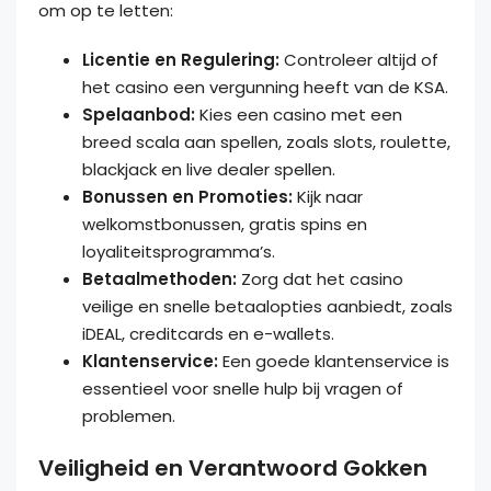
om op te letten:
Licentie en Regulering:
Controleer altijd of
het casino een vergunning heeft van de KSA.
Spelaanbod:
Kies een casino met een
breed scala aan spellen, zoals slots, roulette,
blackjack en live dealer spellen.
Bonussen en Promoties:
Kijk naar
welkomstbonussen, gratis spins en
loyaliteitsprogramma’s.
Betaalmethoden:
Zorg dat het casino
veilige en snelle betaalopties aanbiedt, zoals
iDEAL, creditcards en e-wallets.
Klantenservice:
Een goede klantenservice is
essentieel voor snelle hulp bij vragen of
problemen.
Veiligheid en Verantwoord Gokken