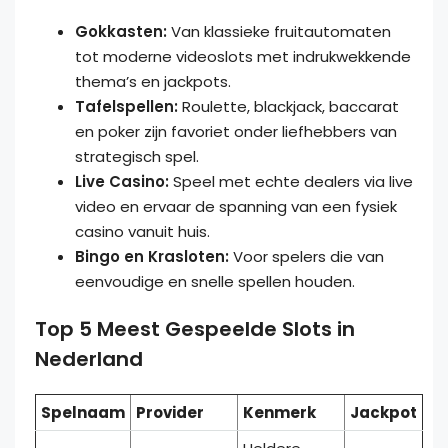
Gokkasten:
Van klassieke fruitautomaten
tot moderne videoslots met indrukwekkende
thema’s en jackpots.
Tafelspellen:
Roulette, blackjack, baccarat
en poker zijn favoriet onder liefhebbers van
strategisch spel.
Live Casino:
Speel met echte dealers via live
video en ervaar de spanning van een fysiek
casino vanuit huis.
Bingo en Krasloten:
Voor spelers die van
eenvoudige en snelle spellen houden.
Top 5 Meest Gespeelde Slots in
Nederland
Spelnaam
Provider
Kenmerk
Jackpot