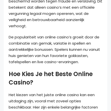
beschermd worden tegen fraude en verslaving. Dit
betekent dat alleen casino’s met een officiële
vergunning legaal mogen opereren, wat de
veiligheid en betrouwbaarheid aanzienlijk
verhoogt.
De populariteit van online casino’s groeit door de
combinatie van gemak, variatie in spellen en
aantrekkelijke bonussen. Spelers kunnen nu vanuit
huis genieten van hun favoriete gokkasten,
tafelspellen en live casino-ervaringen.
Hoe Kies Je het Beste Online
Casino?
Het kiezen van het juiste online casino kan een
uitdaging zijn, vooral met zoveel opties
beschikbaar. Hier zijn enkele belangrijke factoren