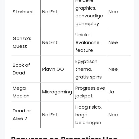
Heldere
graphics,
Starburst
NetEnt
Nee
eenvoudige
gameplay
Unieke
Gonzo’s
NetEnt
Avalanche
Nee
Quest
feature
Egyptisch
Book of
Play’n GO
thema,
Nee
Dead
gratis spins
Mega
Progressieve
Microgaming
Ja
Moolah
jackpot
Hoog risico,
Dead or
NetEnt
hoge
Nee
Alive 2
beloningen