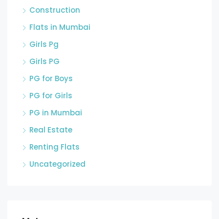
Construction
Flats in Mumbai
Girls Pg
Girls PG
PG for Boys
PG for Girls
PG in Mumbai
Real Estate
Renting Flats
Uncategorized