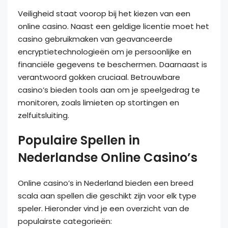
Veiligheid staat voorop bij het kiezen van een
online casino. Naast een geldige licentie moet het
casino gebruikmaken van geavanceerde
encryptietechnologieën om je persoonlijke en
financiële gegevens te beschermen. Daarnaast is
verantwoord gokken cruciaal. Betrouwbare
casino’s bieden tools aan om je speelgedrag te
monitoren, zoals limieten op stortingen en
zelfuitsluiting.
Populaire Spellen in
Nederlandse Online Casino’s
Online casino’s in Nederland bieden een breed
scala aan spellen die geschikt zijn voor elk type
speler. Hieronder vind je een overzicht van de
populairste categorieën: