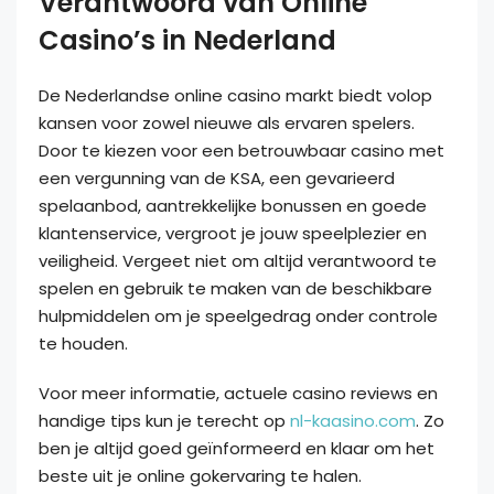
Verantwoord van Online
Casino’s in Nederland
De Nederlandse online casino markt biedt volop
kansen voor zowel nieuwe als ervaren spelers.
Door te kiezen voor een betrouwbaar casino met
een vergunning van de KSA, een gevarieerd
spelaanbod, aantrekkelijke bonussen en goede
klantenservice, vergroot je jouw speelplezier en
veiligheid. Vergeet niet om altijd verantwoord te
spelen en gebruik te maken van de beschikbare
hulpmiddelen om je speelgedrag onder controle
te houden.
Voor meer informatie, actuele casino reviews en
handige tips kun je terecht op
nl-kaasino.com
. Zo
ben je altijd goed geïnformeerd en klaar om het
beste uit je online gokervaring te halen.