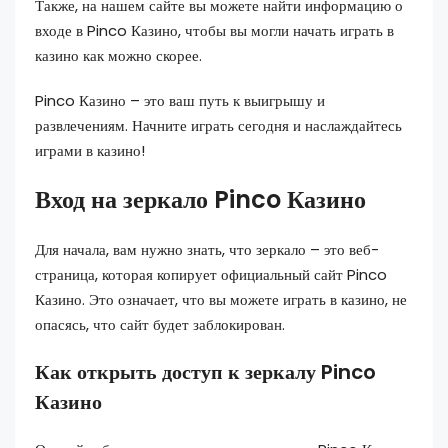
Также, на нашем сайте вы можете найти информацию о
входе в Pinco Казино, чтобы вы могли начать играть в
казино как можно скорее.
Pinco Казино – это ваш путь к выигрышу и
развлечениям. Начните играть сегодня и наслаждайтесь
играми в казино!
Вход на зеркало Pinco Казино
Для начала, вам нужно знать, что зеркало – это веб-
страница, которая копирует официальный сайт Pinco
Казино. Это означает, что вы можете играть в казино, не
опасясь, что сайт будет заблокирован.
Как открыть доступ к зеркалу Pinco
Казино