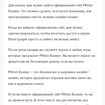
Для начала, вам нужно найти официальный сайт Pinco
Казино. Это можно сделать, используя поисковик, или
просматривая список лучших онлайн-казино.
Когда вы найдете официальный сайт, вам нужно
зарегистрироваться, чтобы получить доступ к играм.
Регистрация проста и займет несколько минут.
После регистрации, вы сможете играть в любые игры,
которые предлагает Pinco Казино. Вы можете играть на
деньги или на бесплатные деньги, если вы хотите.
Pinco Казино – это безопасное и надежное онлайн-
казино, которое предлагает игрокам высокое качество
игр и надежную оплату.
Если вы ищете официальный сайт Pinco Казино, то вы
на правом пути. В этом тексте мы рассмотрели, как