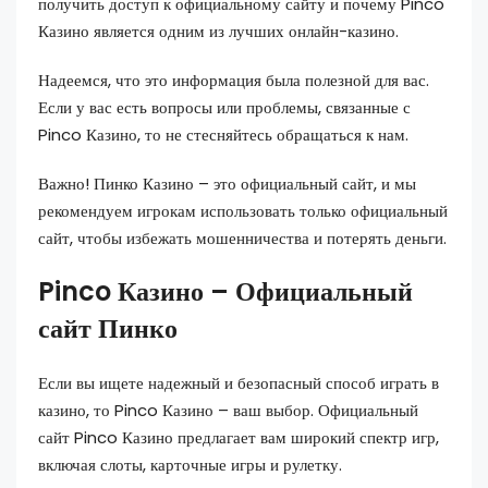
получить доступ к официальному сайту и почему Pinco
Казино является одним из лучших онлайн-казино.
Надеемся, что это информация была полезной для вас.
Если у вас есть вопросы или проблемы, связанные с
Pinco Казино, то не стесняйтесь обращаться к нам.
Важно! Пинко Казино – это официальный сайт, и мы
рекомендуем игрокам использовать только официальный
сайт, чтобы избежать мошенничества и потерять деньги.
Pinco Казино – Официальный
сайт Пинко
Если вы ищете надежный и безопасный способ играть в
казино, то Pinco Казино – ваш выбор. Официальный
сайт Pinco Казино предлагает вам широкий спектр игр,
включая слоты, карточные игры и рулетку.