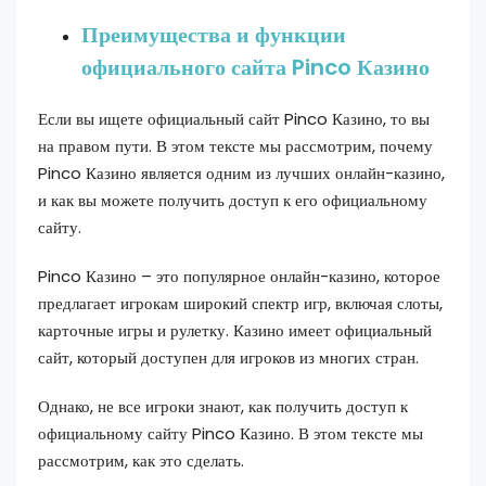
Преимущества и функции
официального сайта Pinco Казино
Если вы ищете официальный сайт Pinco Казино, то вы
на правом пути. В этом тексте мы рассмотрим, почему
Pinco Казино является одним из лучших онлайн-казино,
и как вы можете получить доступ к его официальному
сайту.
Pinco Казино – это популярное онлайн-казино, которое
предлагает игрокам широкий спектр игр, включая слоты,
карточные игры и рулетку. Казино имеет официальный
сайт, который доступен для игроков из многих стран.
Однако, не все игроки знают, как получить доступ к
официальному сайту Pinco Казино. В этом тексте мы
рассмотрим, как это сделать.