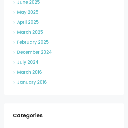
June 2025
May 2025
April 2025
March 2025
February 2025
December 2024
July 2024
March 2016
January 2016
Categories