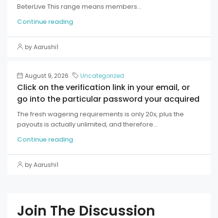
BeterLive This range means members...
Continue reading
by Aarushi1
August 9, 2026
Uncategorized
Click on the verification link in your email, or
go into the particular password your acquired
The fresh wagering requirements is only 20x, plus the
payouts is actually unlimited, and therefore...
Continue reading
by Aarushi1
Join The Discussion