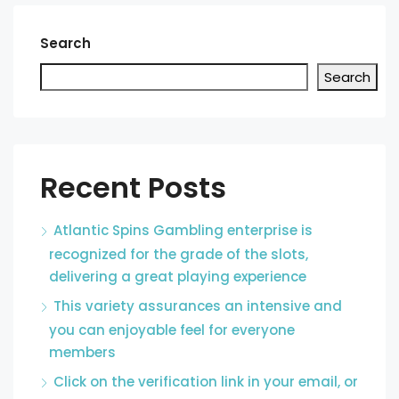
Search
Search
Recent Posts
Atlantic Spins Gambling enterprise is
recognized for the grade of the slots,
delivering a great playing experience
This variety assurances an intensive and
you can enjoyable feel for everyone
members
Click on the verification link in your email, or