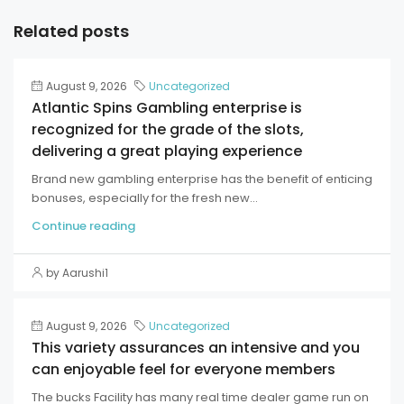
Related posts
August 9, 2026
Uncategorized
Atlantic Spins Gambling enterprise is
recognized for the grade of the slots,
delivering a great playing experience
Brand new gambling enterprise has the benefit of enticing
bonuses, especially for the fresh new...
Continue reading
by Aarushi1
August 9, 2026
Uncategorized
This variety assurances an intensive and you
can enjoyable feel for everyone members
The bucks Facility has many real time dealer game run on