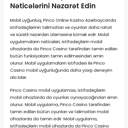
Nəticələrini Nəzarət Edin
Mobil uyğunluq, Pinco Online Kazino Azərbaycanda
istifadəçilərinin təlimatları və oyunları daha rahat
və sürətli nəzərdən izləməsinə kömək edir. Mobil
uygulamaların nəticələri, istifadəçilərin mobil
cihazlarda da Pinco Casino tərəfindən təmin edilən
bütün funksiyaların təmin edilməsindən əmin
olunur. Mobil uygulamaların istifadəsi ilə Pinco
Casino mobil uyğunluğunda daha yaxşı deneyim
ala bilər.
Pinco Casino mobil uygulaması, istifadəçilərin
mobil cihazlarda da oyunları oynayacağından əmin
olunur. Mobil uygulama, Pinco Casino tərəfindən
təmin edilən bütün oyunları və təlimatları mobil
cihazlarda da təmin edir. Mobil uygulama,
istifadəçilərin mobil cihazlarda da Pinco Casino