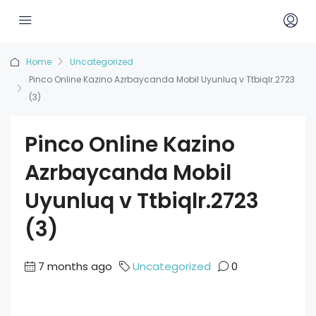
Home
Uncategorized
Pinco Online Kazino Azrbaycanda Mobil Uyunluq v Ttbiqlr.2723
(3)
Pinco Online Kazino
Azrbaycanda Mobil
Uyunluq v Ttbiqlr.2723
(3)
7 months ago
Uncategorized
0