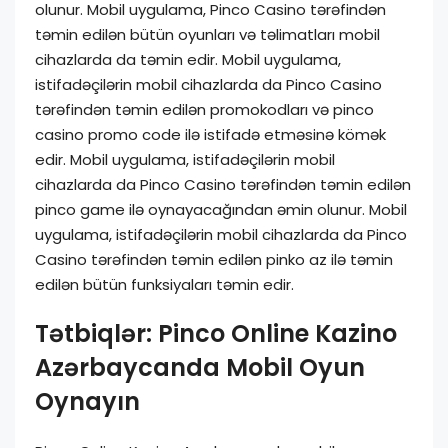
olunur. Mobil uygulama, Pinco Casino tərəfindən
təmin edilən bütün oyunları və təlimatları mobil
cihazlarda da təmin edir. Mobil uygulama,
istifadəçilərin mobil cihazlarda da Pinco Casino
tərəfindən təmin edilən promokodları və pinco
casino promo code ilə istifadə etməsinə kömək
edir. Mobil uygulama, istifadəçilərin mobil
cihazlarda da Pinco Casino tərəfindən təmin edilən
pinco game ilə oynayacağından əmin olunur. Mobil
uygulama, istifadəçilərin mobil cihazlarda da Pinco
Casino tərəfindən təmin edilən pinko az ilə təmin
edilən bütün funksiyaları təmin edir.
Tətbiqlər: Pinco Online Kazino
Azərbaycanda Mobil Oyun
Oynayın