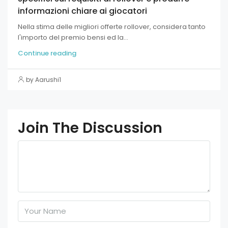
informazioni chiare ai giocatori
Nella stima delle migliori offerte rollover, considera tanto
l'importo del premio bensi ed la...
Continue reading
by Aarushi1
Join The Discussion