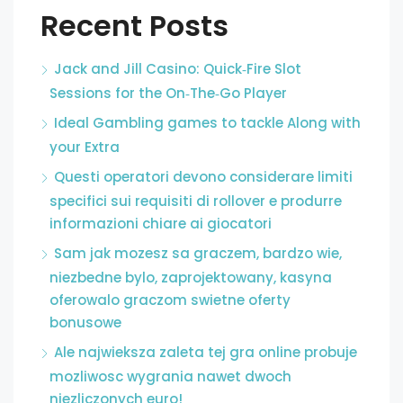
Recent Posts
Jack and Jill Casino: Quick‑Fire Slot
Sessions for the On‑The‑Go Player
Ideal Gambling games to tackle Along with
your Extra
Questi operatori devono considerare limiti
specifici sui requisiti di rollover e produrre
informazioni chiare ai giocatori
Sam jak mozesz sa graczem, bardzo wie,
niezbedne bylo, zaprojektowany, kasyna
oferowalo graczom swietne oferty
bonusowe
Ale najwieksza zaleta tej gra online probuje
mozliwosc wygrania nawet dwoch
niezliczonych euro!