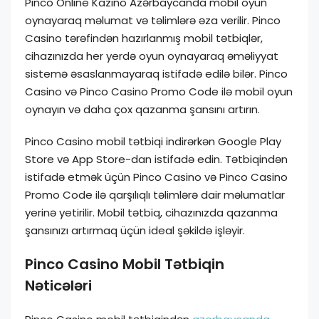
Pinco Online Kazino Azərbaycanda mobil oyun
oynayaraq məlumat və təlimlərə əza verilir. Pinco
Casino tərəfindən hazırlanmış mobil tətbiqlər,
cihazınızda her yerdə oyun oynayaraq əməliyyat
sistemə əsaslanmayaraq istifadə edilə bilər. Pinco
Casino və Pinco Casino Promo Code ilə mobil oyun
oynayın və daha çox qazanma şansını artırın.
Pinco Casino mobil tətbiqi indirərkən Google Play
Store və App Store-dan istifadə edin. Tətbiqindən
istifadə etmək üçün Pinco Casino və Pinco Casino
Promo Code ilə qarşılıqlı təlimlərə dair məlumatlar
yerinə yetirilir. Mobil tətbiq, cihazınızda qazanma
şansınızı artırmaq üçün ideal şəkildə işləyir.
Pinco Casino Mobil Tətbiqin
Nəticələri